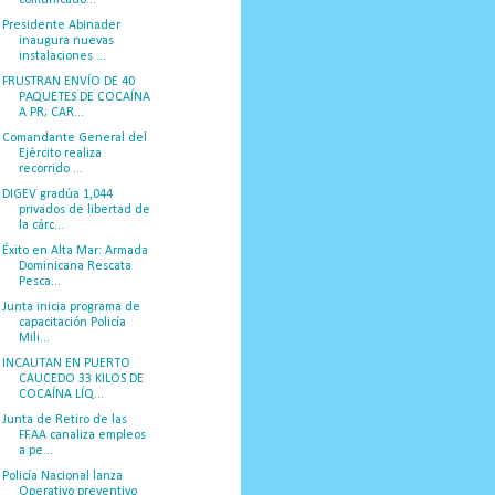
Presidente Abinader
inaugura nuevas
instalaciones ...
FRUSTRAN ENVÍO DE 40
PAQUETES DE COCAÍNA
A PR; CAR...
Comandante General del
Ejército realiza
recorrido ...
DIGEV gradúa 1,044
privados de libertad de
la cárc...
Éxito en Alta Mar: Armada
Dominicana Rescata
Pesca...
Junta inicia programa de
capacitación Policía
Mili...
INCAUTAN EN PUERTO
CAUCEDO 33 KILOS DE
COCAÍNA LÍQ...
Junta de Retiro de las
FF.AA canaliza empleos
a pe...
Policía Nacional lanza
Operativo preventivo