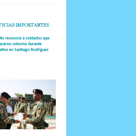
TICIAS IMPORTANTES
cito reconoce a soldados que
azaron soborno durante
ativo en Santiago Rodríguez
a Única RD _Los miembros de la
tución impidieron el ingreso
ular de dinero al país y reafirmaron
u actuación los valore...