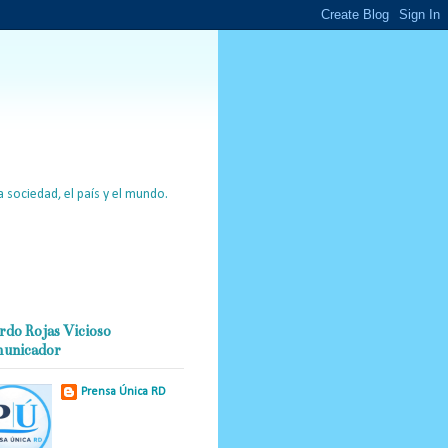
 sociedad, el país y el mundo.
rdo Rojas Vicioso
unicador
Prensa Única RD
Nuestro medio de
comunicación