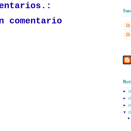
entarios.:
Susc
n comentario
Noti
►
2
►
2
►
2
▼
2