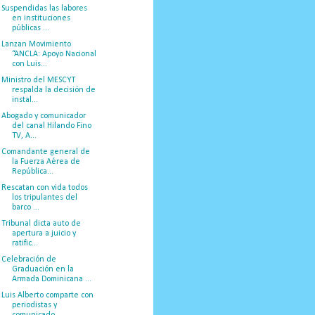
Suspendidas las labores
en instituciones
públicas ...
Lanzan Movimiento
“ANCLA: Apoyo Nacional
con Luis...
Ministro del MESCYT
respalda la decisión de
instal...
Abogado y comunicador
del canal Hilando Fino
TV, A...
Comandante general de
la Fuerza Aérea de
República...
Rescatan con vida todos
los tripulantes del
barco ...
Tribunal dicta auto de
apertura a juicio y
ratific...
Celebración de
Graduación en la
Armada Dominicana ...
Luis Alberto comparte con
periodistas y
comunicado...