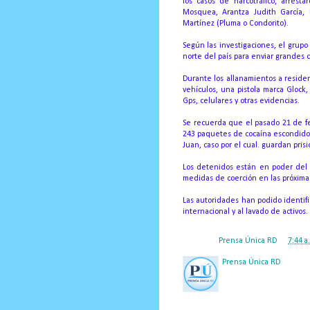
los casos de narcotráfico, arres
Mosquea, Arantza Judith García, 
Martínez (Pluma o Condorito).
Según las investigaciones, el grupo 
norte del país para enviar grandes
Durante los allanamientos a residen
vehículos, una pistola marca Glock,
Gps, celulares y otras evidencias.
Se recuerda que el pasado 21 de fe
243 paquetes de cocaína escondidos
Juan, caso por el cual. guardan pri
Los detenidos están en poder del M
medidas de coerción en las próximas
Las autoridades han podido identifi
internacional y al lavado de activos.
Posted by
Prensa Única RD
at
7:44 a
Prensa Única RD
Nuestro medio de comunic
y criterio periodístico e