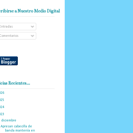
ribirse a Nuestro Medio Digital
Entradas
Comentarios
cias Recientes...
026
(102)
025
(288)
024
(374)
023
(434)
▼
diciembre
(34)
Apresan cabecilla de
banda mantenía en