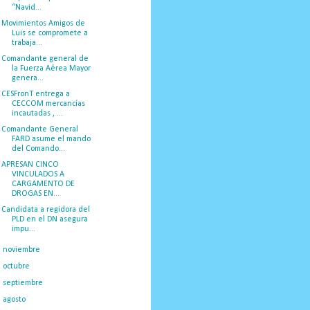
“Navid...
Movimientos Amigos de
Luis se compromete a
trabaja...
Comandante general de
la Fuerza Aérea Mayor
genera...
CESFronT entrega a
CECCOM mercancías
incautadas , ...
Comandante General
FARD asume el mando
del Comando...
APRESAN CINCO
VINCULADOS A
CARGAMENTO DE
DROGAS EN...
Candidata a regidora del
PLD en el DN asegura
impu...
►
noviembre
(35)
►
octubre
(35)
►
septiembre
(39)
►
agosto
(46)