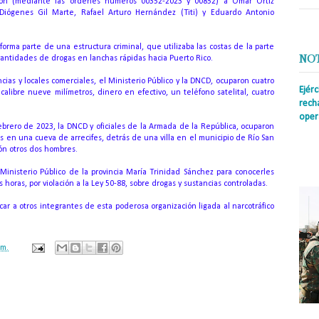
taron (mediante las órdenes números 00352-2023 y 00852) a Omar Ortiz
Diógenes Gil Marte, Rafael Arturo Hernández (Titi) y Eduardo Antonio
forma parte de una estructura criminal, que utilizaba las costas de la parte
NO
 cantidades de drogas en lanchas rápidas hacia Puerto Rico.
cias y locales comerciales, el Ministerio Público y la DNCD, ocuparon cuatro
Ejér
 calibre nueve milímetros, dinero en efectivo, un teléfono satelital, cuatro
rech
oper
brero de 2023, la DNCD y oficiales de la Armada de la República, ocuparon
 en una cueva de arrecifes, detrás de una villa en el municipio de Río San
Prens
sión otros dos hombres.
insti
irreg
inisterio Público de la provincia María Trinidad Sánchez para conocerles
con s
 horas, por violación a la Ley 50-88, sobre drogas y sustancias controladas.
car a otros integrantes de esta poderosa organización ligada al narcotráfico
.m.
ación mantendrá políticas estrictas basadas en la objetividad, veracidad
n todo momento.