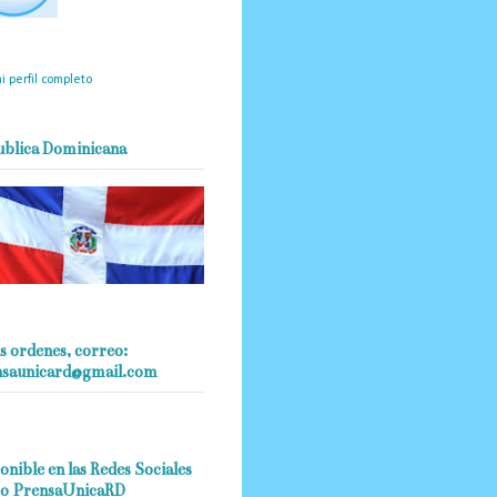
mantendrá políticas
estrictas basadas en la
ividad, veracidad y criterio
dístico en todo momento.
i perfil completo
ublica Dominicana
s ordenes, correo:
nsaunicard@gmail.com
onible en las Redes Sociales
o PrensaUnicaRD