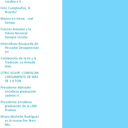
zozobra a V...
Feliz Cumpleaños, Sr.
Ricardo!
Marino en tierra... mal
tiempo
Fuerzas Armadas y la
Policía Nacional
Siempre Unidas
Intensifican Búsqueda de
Pescador Desaparecido
en ...
Celebración de la Fe y la
Tradición: La Armada
Dom...
OTRO GOLPE: CONFISCAN
CARGAMENTO DE MÁS
DE 1.4 TON...
Presidente Abinader
encabeza graduación
cadetes F...
Presidente encabeza
graduación de la LXXII
Promoci...
Khiara Michelle Rodríguez
es la nueva Pre-Teen
Mis...