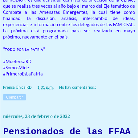
La RODIOP, es una actividad del nivel de dirección de la CEFAC,
que se realiza tres veces al año bajo el marco del Eje temático de
Combate a las Amenazas Emergentes, la cual tiene como
finalidad, la discusión, análisis, intercambio de ideas,
experiencias e información entre los delegados de las FAM-CFAC.
La próxima está programada para ser realizada en mayo
próximo, nuevamente en el país.
"ᴛᴏᴅᴏ ᴘᴏʀ ʟᴀ ᴘᴀᴛʀɪᴀ"
#MdefensaRD
#SomosMide
#PrimeroEsLaPatria
Prensa Única RD
at
1:31 p.m.
No hay comentarios.:
Compartir
miércoles, 23 de febrero de 2022
Pensionados de las FFAA