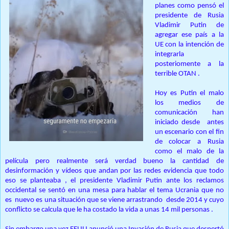
planes como pensó el
presidente de Rusia
Vladimir Putin de
agregar ese país a la
UE con la intención de
integrarla
posteriomente a la
terrible OTAN .
Hoy es Putin el malo
los medios de
comunicación han
iniciado desde antes
un escenario con el fin
de colocar a Rusia
como el malo de la
película pero realmente será verdad bueno la cantidad de
desinformación y vídeos que andan por las redes evidencia que todo
eso se planteaba , el presidente Vladimir Putin ante los reclamos
occidental se sentó en una mesa para hablar el tema Ucrania que no
es nuevo es una situación que se viene arrastrando desde 2014 y cuyo
conflicto se calcula que le ha costado la vida a unas 14 mil personas .