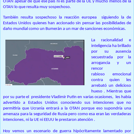
OTAN apesar de que ese país ni es parte de la UE y mucho menos de la
OTAN lo que resulta muy sospechoso.
También resulta sospechoso la reacción europea
siguiendo la de
Estados Unidos quienes han accionado sin pensar las posibilidades de
daño mundial como un Bumerán a un mar de sanciones económicas.
La racionalidad e
inteligencia ha brillado
por su ausencia
secuestrada por la
arrogancia y un
rencor
rabioso emocional
contra quien les
arrebató un delicioso
hueso . Mientras que
por su parte el presidente Vladimir Putin en varias ocasiones, les había
advertido a Estados Unidos conociendo sus intenciones que no
permitiría que Ucrania entrará a la OTAN porque eso supondría una
amenaza para la seguridad de Rusia pero como esa eran las verdaderas
intenciones, ni la UE ni EEUU le prestaron atención .
Hoy vemos un escenario de guerra hipócritamente lamentado por