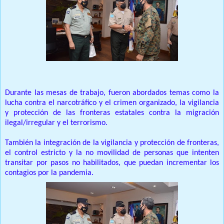
Durante las mesas de trabajo, fueron abordados temas como la
lucha contra el narcotráfico y el crimen organizado, la vigilancia
y protección de las fronteras estatales contra la migración
ilegal/irregular y el terrorismo.
También la integración de la vigilancia y protección de fronteras,
el control estricto y la no movilidad de personas que intenten
transitar por pasos no habilitados, que puedan incrementar los
contagios por la pandemia.