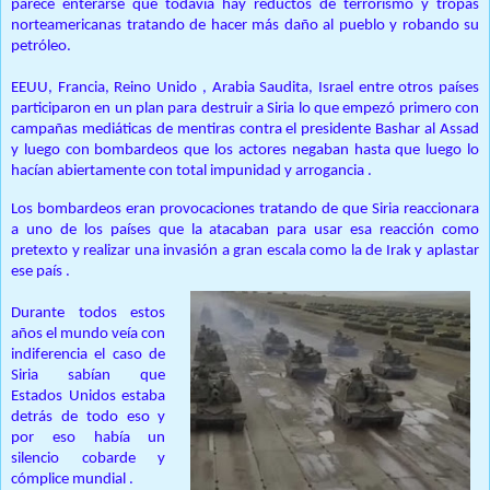
parece enterarse que todavía hay reductos de terrorismo y tropas
norteamericanas tratando de hacer más daño al pueblo y robando su
petróleo.
EEUU,
Francia, Reino Unido , Arabia Saudita, Israel entre otros países
participaron en un plan para destruir a Siria lo que empezó primero con
campañas mediáticas de mentiras contra el presidente Bashar al Assad
y luego con bombardeos que los actores negaban hasta que luego lo
hacían abiertamente con total impunidad y arrogancia .
Los bombardeos eran provocaciones tratando de que Siria reaccionara
a uno de los países que la atacaban para usar esa reacción como
pretexto y realizar una invasión a gran escala como la de Irak y aplastar
ese país .
Durante todos estos
años el mundo veía con
indiferencia el caso de
Siria sabían que
Estados Unidos estaba
detrás de todo eso y
por eso había un
silencio cobarde y
cómplice mundial .