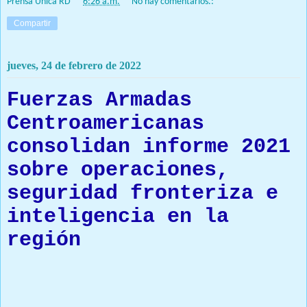
Prensa Única RD
at
6:26 a.m.
No hay comentarios.:
Compartir
jueves, 24 de febrero de 2022
Fuerzas Armadas
Centroamericanas
consolidan informe 2021
sobre operaciones,
seguridad fronteriza e
inteligencia en la
región
Prensa Única RD