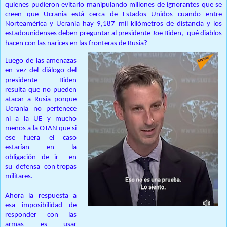
quienes pudieron evitarlo manipulando millones de ignorantes que se
creen que Ucrania está cerca de Estados Unidos cuando entre
Norteamérica y Ucrania hay 9,187 mil kilómetros de distancia y los
estadounidenses deben preguntar al presidente Joe Biden, qué diablos
hacen con las narices en las fronteras de Rusia?
Luego de las amenazas
en vez del diálogo del
presidente Biden
resulta que no pueden
atacar a Rusia porque
Ucrania no pertenece
ni a la UE y mucho
menos a la OTAN que si
ese fuera el caso
estarían en la
obligación de ir en
su defensa con tropas
militares.
Ahora la respuesta a
esa imposibilidad de
responder con las
armas es usar