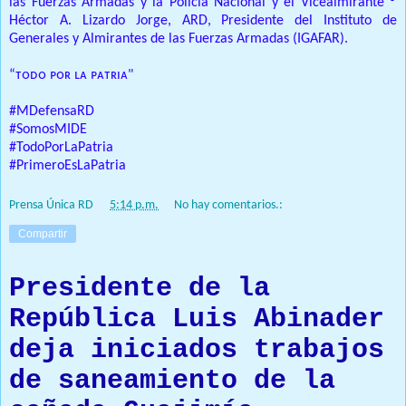
las Fuerzas Armadas y la Policía Nacional y el Vicealmirante ®️
Héctor A. Lizardo Jorge, ARD, Presidente del Instituto de
Generales y Almirantes de las Fuerzas Armadas (IGAFAR).
“ᴛᴏᴅᴏ ᴘᴏʀ ʟᴀ ᴘᴀᴛʀɪᴀ"
#MDefensaRD
#SomosMIDE
#TodoPorLaPatria
#PrimeroEsLaPatria
Prensa Única RD
at
5:14 p.m.
No hay comentarios.:
Compartir
Presidente de la
República Luis Abinader
deja iniciados trabajos
de saneamiento de la