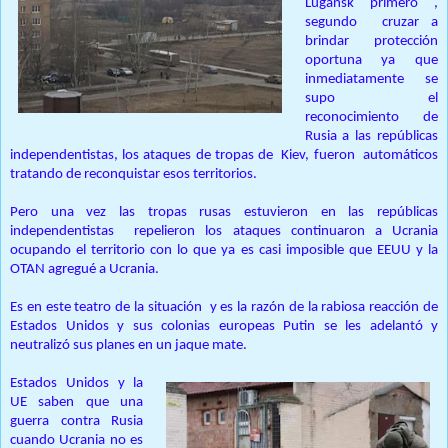
Lugansk primero ,
segundo cruzar a
brindar protección
oportuna ya que
inmediatamente se
supo el
reconocimiento de
Rusia a las repúblicas
independentistas, los ataques de tropas de Kiev, fueron automáticos
tratando de reconquistar esos territorios.
Pero una vez las tropas rusas estuvieron en las repúblicas
independentistas repelieron los ataques continuaron a Ucrania
ocupando el territorio con lo que ya es casi imposible que EEUU y la
OTAN agregué a Ucrania.
Es en este teatro de la situación y es la razón de la rabiosa reacción de
Estados Unidos y sus colonias europeas Putin se les adelantó y
neutralizó sus planes en un jaque mate.
Estados Unidos y la
UE saben que una
guerra contra Rusia
cuando Ucrania no es