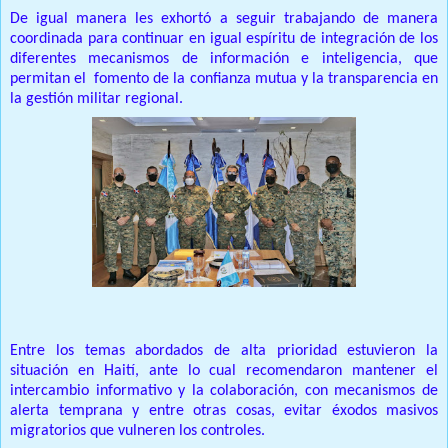
De igual manera les exhortó a seguir trabajando de manera
coordinada para continuar en igual espíritu de integración de los
diferentes mecanismos de información e inteligencia, que
permitan el fomento de la confianza mutua y la transparencia en
la gestión militar regional.
Entre los temas abordados de alta prioridad estuvieron la
situación en Haití, ante lo cual recomendaron mantener el
intercambio informativo y la colaboración, con mecanismos de
alerta temprana y entre otras cosas, evitar éxodos masivos
migratorios que vulneren los controles.