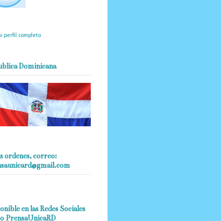
mantendrá políticas
estrictas basadas en la
ividad, veracidad y criterio
dístico en todo momento.
i perfil completo
ublica Dominicana
s ordenes, correo:
nsaunicard@gmail.com
onible en las Redes Sociales
o PrensaUnicaRD