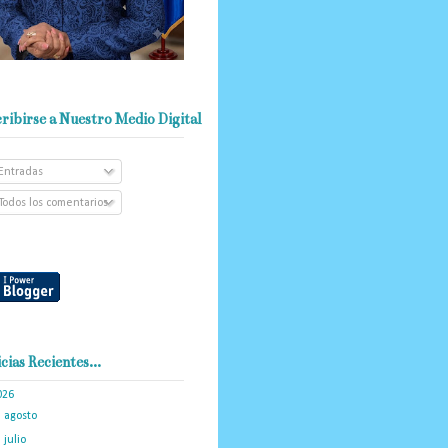
ribirse a Nuestro Medio Digital
Entradas
Todos los comentarios
cias Recientes...
026
(103)
►
agosto
(3)
►
julio
(12)