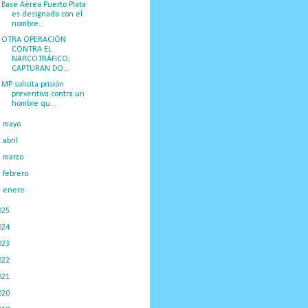
Base Aérea Puerto Plata
es designada con el
nombre...
OTRA OPERACIÓN
CONTRA EL
NARCOTRÁFICO;
CAPTURAN DO...
MP solicita prisión
preventiva contra un
hombre qu...
►
mayo
(14)
►
abril
(10)
►
marzo
(13)
►
febrero
(14)
►
enero
(17)
025
(288)
024
(374)
023
(434)
022
(449)
021
(898)
020
(775)