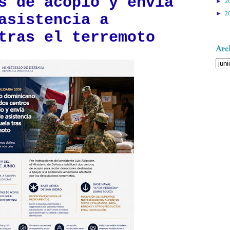
s de acopio y envía
►
2
►
2
asistencia a
tras el terremoto
Arch