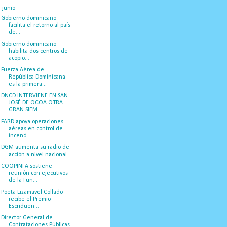
▼
junio
(20)
Gobierno dominicano
facilita el retorno al país
de...
Gobierno dominicano
habilita dos centros de
acopio...
Fuerza Aérea de
República Dominicana
es la primera...
DNCD INTERVIENE EN SAN
JOSÉ DE OCOA OTRA
GRAN SIEM...
FARD apoya operaciones
aéreas en control de
incend...
DGM aumenta su radio de
acción a nivel nacional
COOPINFA sostiene
reunión con ejecutivos
de la Fun...
Poeta Lizamavel Collado
recibe el Premio
Escriduen...
Director General de
Contrataciones Públicas