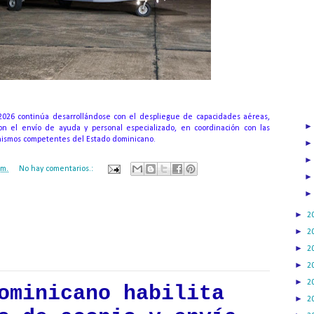
2026 continúa desarrollándose con el despliegue de capacidades aéreas,
con el envío de ayuda y personal especializado, en coordinación con las
anismos competentes del Estado dominicano.
.m.
No hay comentarios.:
ación mantendrá políticas estrictas basadas en la objetividad, veracidad
►
2
n todo momento.
►
2
►
2
►
2
►
2
ominicano habilita
►
2