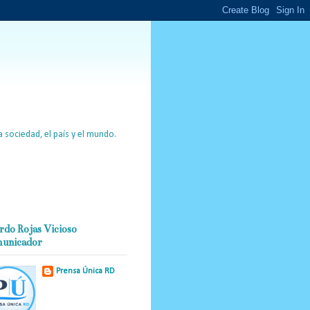
 sociedad, el país y el mundo.
rdo Rojas Vicioso
unicador
Prensa Única RD
Nuestro medio de
comunicación