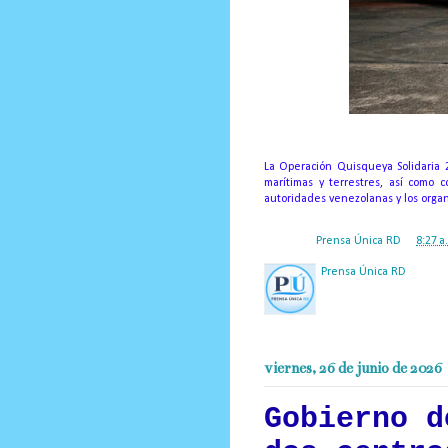
La Operación Quisqueya Solidaria 
marítimas y terrestres, así como 
autoridades venezolanas y los org
Posted by
Prensa Única RD
at
8:27 a
Prensa Única RD
Nuestro medio de comunic
y criterio periodístico e
viernes, 26 de junio de 2026
Gobierno d