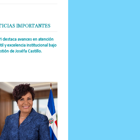
TICIAS IMPORTANTES
PI destaca avances en atención
til y excelencia institucional bajo
stión de Joséfa Castillo.
a Única RD Josefa Castillo
guez (también referida como Joséfa)
 directora ejecutiva del Instituto
nal de Atención Integr...