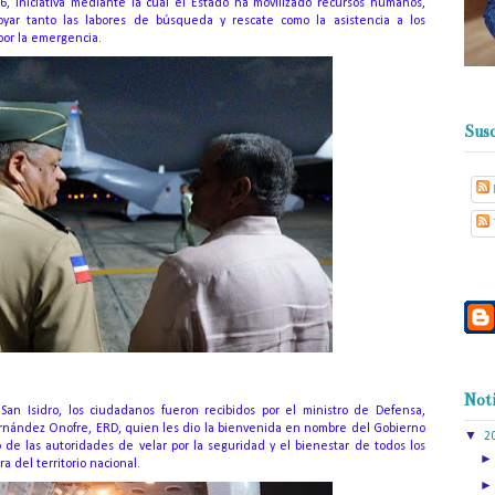
6, iniciativa mediante la cual el Estado ha movilizado recursos humanos,
poyar tanto las labores de búsqueda y rescate como la asistencia a los
or la emergencia.
Susc
Noti
an Isidro, los ciudadanos fueron recibidos por el ministro de Defensa,
ernández Onofre, ERD, quien les dio la bienvenida en nombre del Gobierno
▼
2
 de las autoridades de velar por la seguridad y el bienestar de todos los
 del territorio nacional.