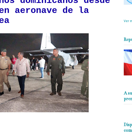
nos dominicanos desde
en aeronave de la
objet
perio
ea
Ver m
Rep
A su
pre
Disp
com