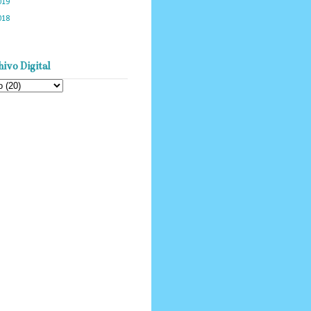
019
(1219)
018
(1058)
ivo Digital