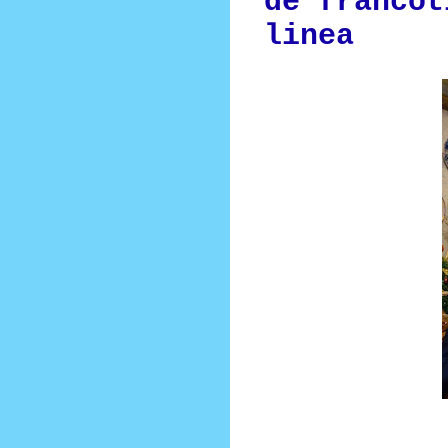
de francot
linea