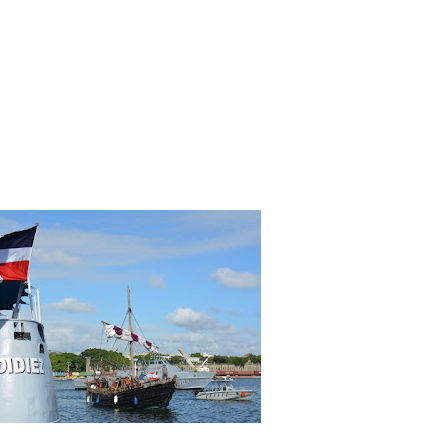
marineros, incluyendo su capitán el señor Beale Philip, quienes efectúa la
 años realizaron los fenicios con el objetivo de demostrar su llegada a las
ecorrido inicio en Tunes, donde se encontraba la famosa ciudad de Cartago,
l Reino de España hasta su llegada a la República Dominicana. Este viaje
fenicias, con las mismas técnicas y recursos de su época. Realmente es una
ud marinera y muestra de perseverancia para llevar a cabo esta trayectoria
demostrar esta teoría. La historia registra que los fenicios fueron buenos
ses comerciales, monedas, la agricultura, los números, entre otras, en sus
pulación de esta nave permanecerá en el país por unos (06) días, quienes
e visita a la embajada libanes, festejo de coctel hasta el momento de su