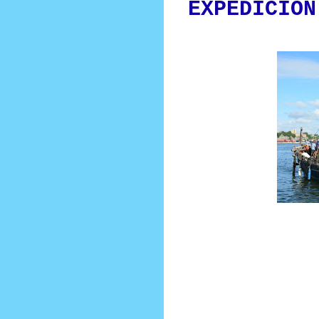
EXPEDICIÓN
Prensa Única RD
En la mañana de este martes 31 
Apostadero Naval de Sans Souci, 
miembros de la ARD., encabezada p
Comandante General, vicealmirante 
“Expedición Fenicia”, de aproximad