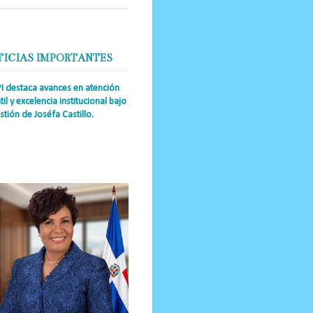
TICIAS IMPORTANTES
PI destaca avances en atención
til y excelencia institucional bajo
stión de Joséfa Castillo.
a Única RD Josefa Castillo
guez (también referida como Joséfa)
 directora ejecutiva del Instituto
nal de Atención Integr...