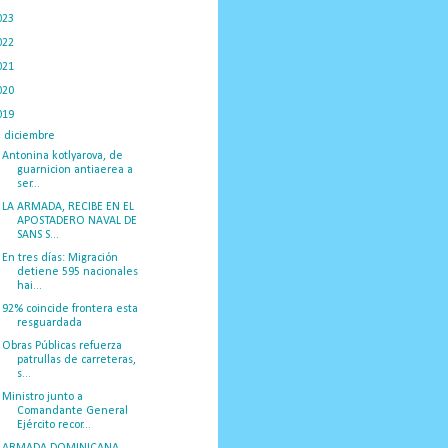
023
(434)
022
(449)
021
(898)
020
(775)
019
(1219)
▼
diciembre
(59)
Antonina kotlyarova, de
guarnicion antiaerea a
ser...
LA ARMADA, RECIBE EN EL
APOSTADERO NAVAL DE
SANS S...
En tres días: Migración
detiene 595 nacionales
hai...
92% coincide frontera esta
resguardada
Obras Públicas refuerza
patrullas de carreteras,
s...
Ministro junto a
Comandante General
Ejército recor...
ARMADA DOMINICANA