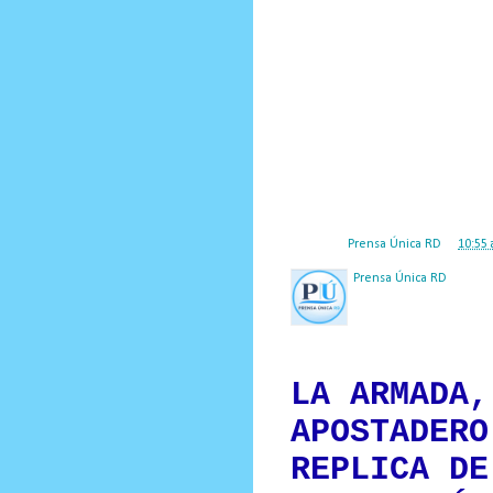
medalla al Mérito Militar por las 
momento el río se desbordaba con fu
en el fondo, los aliados estaban en 
Antonina Aleksandrovna Kotlyarov
Shanina, Lyudmila Pavlyuchenko y N
gloria militar de la nación.
Hasta el 2017, Antonina Aleksandr
información si ella sigue viva hoy en
(De los materiales de la colección 
Posted by
Prensa Única RD
at
10:55 
Prensa Única RD
Nuestro medio de comunic
y criterio periodístico e
LA ARMADA,
APOSTADERO
REPLICA DE