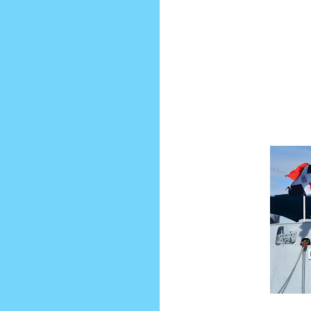
dotación está conformada por (12) 
travesía que hace alrededor de 2000
Américas en el 1400 anos A.C. El r
pasando por las islas Canarias de
simula una de las tantas aventuras 
especial iniciativa, coraje, aptit
marítima con el único objetivo de 
navegantes y contribuyeron a las ba
acontecimientos marineros. La tri
cumplirán con una pequeña agenda d
partida.