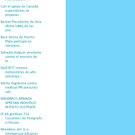
Con el apoyo de Canadá,
especialistas se
preparan ...
Bashar Presidente de Siria
afirma lobby de las
arm...
Base Aérea de Puerto
Plata participó en
simulacro ...
Salvador Holguín arremete
contra el ministro de
la...
DIGESETT retiene
motocicletas de alto
cilindraje i...
Alerta migratoria contra
exoficial PN presunto
cab...
MIEMBROS ARMADA
APRESAN INDIVIDUO
INTENTO SUSTRAER...
FF AA gradúan 714
Cursantes de Postgrado
y Educaci...
Miembros del J2 e
Inteligencia Aduanas