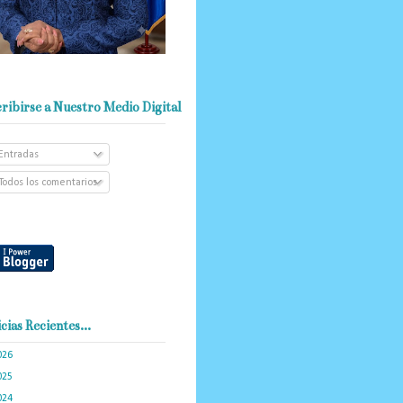
ribirse a Nuestro Medio Digital
Entradas
Todos los comentarios
cias Recientes...
026
(103)
025
(288)
024
(374)