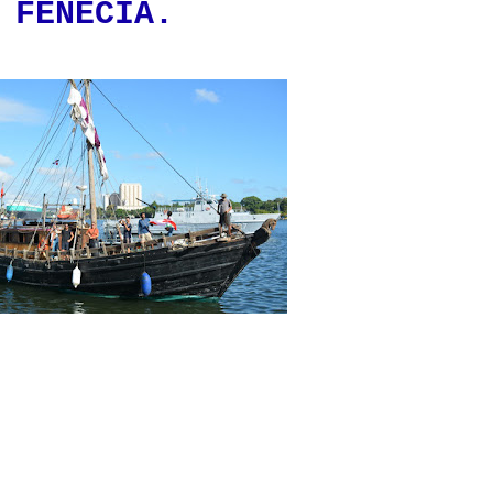
 FENECÍA.
de diciembre 2019, la Armada de República Dominicana, recibe en el
junto a una amplia comitiva de la Embajada Libanesa y una comisión de
or el contralmirante Héctor Juan Martinez Román, en representación del
Emilio Recio Segura, ARD., a la tripulada de la réplica de la embarcación
amente (60) pies de eslora y 18 pies de manga, construida en el 2008. Su