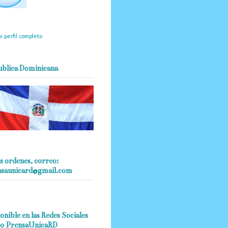
mantendrá políticas
estrictas basadas en la
ividad, veracidad y criterio
dístico en todo momento.
i perfil completo
ublica Dominicana
s ordenes, correo:
nsaunicard@gmail.com
onible en las Redes Sociales
o PrensaUnicaRD