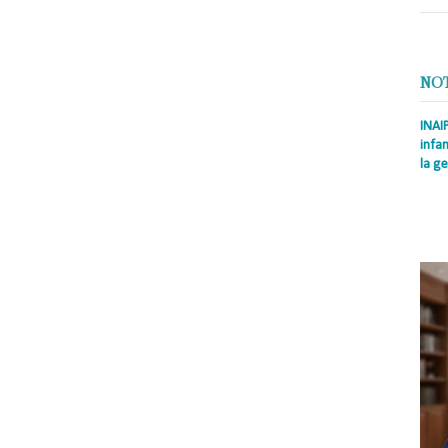
dial, artillera antiaérea y francotiradora del Ejército Rojo, la bella
 muestra sus condecoraciones.
NO
fue la primera en dar las coordenadas con un telémetro en una guarnición
ante la Batalla de Moscú. En su tiempo libre, durante los ataques aéreos
INAI
articipó en la defensa de la capital extinguiendo bombas incendiarias en
infan
s alemanes comenzaron a alejarse de Moscú, se sintió obligada a acudir a
la ge
ubrió que en Silikatnaya había una Escuela Central de Entrenamiento para
Prens
Rodrí
tré allí. En una escuela de francotiradores nos enseñaron a "cazar" a los
es la
s, nidos de ametralladoras y posiciones de artillería.Me gradué con honores
Nacio
zhenina, y otras diez chicas fuimos al 1er Frente Bielorruso. En noviembre
cito, División 143º. Primero nos quedamos cerca de la ciudad de Varsovia.
 todo el tiempo - le pedimos a las autoridades que no nos separaran.Así
mpañera Olga. Ciertamente, elegimos principalmente una posición para no
 alemanes no supieran que aquí delante de nuestras trincheras, alguien
malmente estaban siempre en el bosque, en los arbustos
ó mucho trabajo, ingenio y riesgo del francotirador. En primer lugar, a la luz
sición para sí mismo, sin alterar la tierra para evitar que el enemigo no nos
necer, era necesario tomar esa posición y permanecer allí todo el día. No
dores no tenía tiempo para impartir conocimientos especiales que sólo se
 combate real.El francotirador siempre trabaja en conjunto. Mi pareja de
de Kazajstán. Sólo podíamos hacer un disparo a plena luz del día, si no, nos