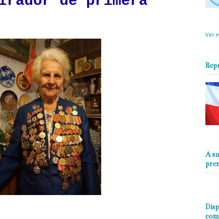
irador de primera
objet
perio
Ver m
Rep
A su
pre
Disp
com