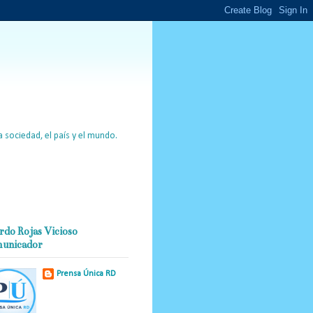
 sociedad, el país y el mundo.
rdo Rojas Vicioso
unicador
Prensa Única RD
Nuestro medio de
comunicación