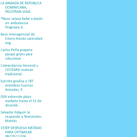
LA ARMADA DE REPÚBLICA
DOMINICANA,
FRUSTRAN VIAJE...
*Nace octavo bebé a bordo
en ambulancia
Programa d...
Base interagencial de
Estero Hondo controlará
mig...
Carlos Peña propone
pasaje gratis para
solucionar ...
Comandancia General y
CEOFARD realizan
tradicional...
Ejército gradúa a 787
miembros Fuerzas
Armadas, P...
DGII extiende plazo
marbete hasta el 31 de
diciemb...
Salvador Holguín le
responde a Temístocles
Montás ...
CESEP DESPLIEGA MEDIDAS
PARA OPTIMIZAR
PROTECCIÓN ...