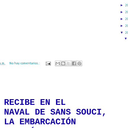
batallas cerca de Orsha."Conocí el Día de la Victoria en el Elba, en ese
►
2
erza, el agua era clara y fluía rápidamente, todas las piedras eran visibles
el lado opuesto del río."
►
2
►
2
a es una de las mujeres que marcó la Gran Guerra Patria - como Roza
ina Petrova - cuyos nombres están firmemente inscritos en los anales de la
►
2
▼
2
ovna Kotlyarova tenía 94 años y vivía en Moscú, no pude obtener ninguna
 día.
"Mujeres de Rusia - Caballeros de la Orden de la Gloria". Moscú, 1997).
a.m.
No hay comentarios.:
ación mantendrá políticas estrictas basadas en la objetividad, veracidad
n todo momento.
 RECIBE EN EL
 NAVAL DE SANS SOUCI,
 LA EMBARCACIÓN