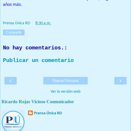
años más.
Prensa Única RD
at
8:30 a.m.
Compartir
No hay comentarios.:
Publicar un comentario
‹
›
Página Principal
Ver la versión web
Ricardo Rojas Vicioso Comunicador
Prensa Única RD
Nuestro medio de comunicación mantendrá políticas estrictas
basadas en la objetividad, veracidad y criterio periodístico en