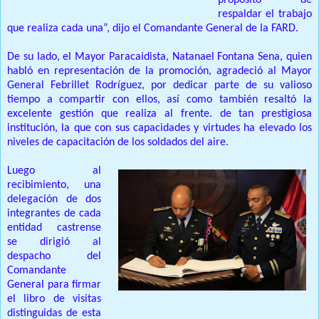
propósito de
respaldar el trabajo
que realiza cada una”, dijo el Comandante General de la FARD.
De su lado, el Mayor Paracaidista, Natanael Fontana Sena, quien
habló en representación de la promoción, agradeció al Mayor
General Febrillet Rodríguez, por dedicar parte de su valioso
tiempo a compartir con ellos, así como también resaltó la
excelente gestión que realiza al frente. de tan prestigiosa
institución, la que con sus capacidades y virtudes ha elevado los
niveles de capacitación de los soldados del aire.
Luego al
recibimiento, una
delegación de dos
integrantes de cada
entidad castrense
se dirigió al
despacho del
Comandante
General para firmar
el libro de visitas
distinguidas de esta