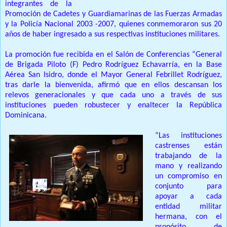
integrantes de la
Promoción de Cadetes y Guardiamarinas de las Fuerzas Armadas
y la Policía Nacional 2003 -2007, quienes conmemoraron sus 20
años de haber ingresado a sus respectivas instituciones militares.
La promoción fue recibida en el Salón de Conferencias “General
de Brigada Piloto (F) Pedro Rodríguez Echavarría, en la Base
Aérea San Isidro, donde el Mayor General Febrillet Rodríguez,
tras darle la bienvenida, afirmó que en ellos descansan los
relevos generacionales y que cada uno a través de sus
instituciones pueden robustecer y enaltecer la República
Dominicana.
“Las instituciones
castrenses están
trabajando de la
mano y realizando
un compromiso en
conjunto para
apoyar a cada
entidad militar
hermana, con el