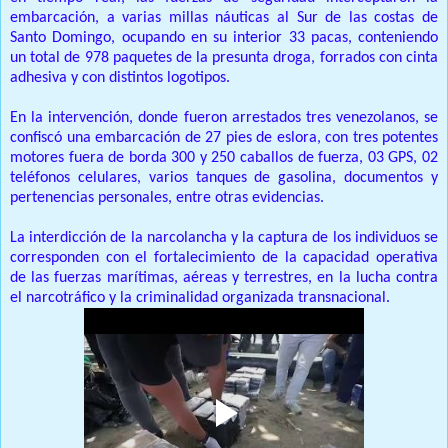
embarcación, a varias millas náuticas al Sur de las costas de
Santo Domingo, ocupando en su interior 33 pacas, conteniendo
un total de 978 paquetes de la presunta droga, forrados con cinta
adhesiva y con distintos logotipos.
En la intervención, donde fueron arrestados tres venezolanos, se
confiscó una embarcación de 27 pies de eslora, con tres potentes
motores fuera de borda 300 y 250 caballos de fuerza, 03 GPS, 02
teléfonos celulares, varios tanques de gasolina, documentos y
pertenencias personales, entre otras evidencias.
La interdicción de la narcolancha y la captura de los individuos se
corresponden con el fortalecimiento de la capacidad operativa
de las fuerzas marítimas, aéreas y terrestres, en la lucha contra
el narcotráfico y la criminalidad organizada transnacional.