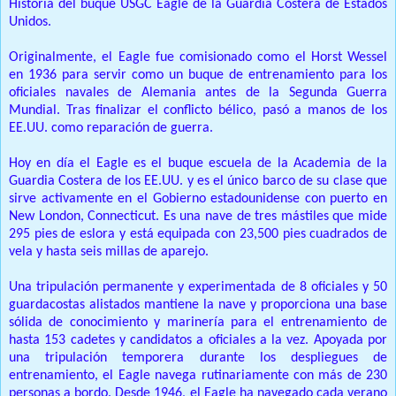
Historia del buque USGC Eagle de la Guardia Costera de Estados
Unidos.
Originalmente, el Eagle fue comisionado como el Horst Wessel
en 1936 para servir como un buque de entrenamiento para los
oficiales navales de Alemania antes de la Segunda Guerra
Mundial.
Tras finalizar el conflicto bélico, pasó a manos de los
EE.UU.
como reparación de guerra.
Hoy en día el Eagle es el buque escuela de la Academia de la
Guardia Costera de los EE.UU.
y es el único barco de su clase que
sirve activamente en el Gobierno estadounidense con puerto en
New London, Connecticut.
Es una nave de tres mástiles que mide
295 pies de eslora y está equipada con 23,500 pies cuadrados de
vela y hasta seis millas de aparejo.
Una tripulación permanente y experimentada de 8 oficiales y 50
guardacostas alistados mantiene la nave y proporciona una base
sólida de conocimiento y marinería para el entrenamiento de
hasta 153 cadetes y candidatos a oficiales a la vez.
Apoyada por
una tripulación temporera durante los despliegues de
entrenamiento, el Eagle navega rutinariamente con más de 230
personas a bordo.
Desde 1946, el Eagle ha navegado cada verano