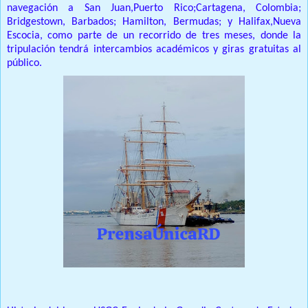
navegación a San Juan,Puerto Rico;Cartagena, Colombia;
Bridgestown, Barbados;
Hamilton, Bermudas;
y Halifax,Nueva
Escocia, como parte de un recorrido de tres meses, donde la
tripulación tendrá intercambios académicos y giras gratuitas al
público.