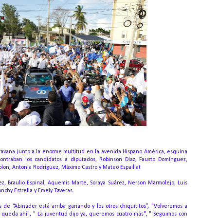
caravana junto a la enorme multitud en la avenida Hispano América, esquina
traban los candidatos a diputados, Robinson Díaz, Fausto Domínguez,
Colon, Antonia Rodríguez, Máximo Castro y Mateo Espaillat
ez, Braulio Espinal, Aquemis Marte, Soraya Suárez, Nerson Marmolejo, Luis
nchy Estrella y Emely Taveras.
s de “Abinader está arriba ganando y los otros chiquititos”, "Volveremos a
se queda ahí", " La juventud dijo ya, queremos cuatro más", " Seguimos con