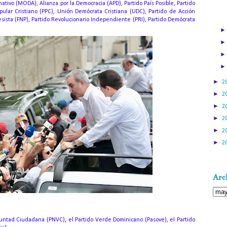
ativo (MODA), Alianza por la Democracia (APD), Partido País Posible, Partido
opular Cristiano (PPC), Unión Demócrata Cristiana (UDC), Partido de Acción
resista (FNP), Partido Revolucionario Independiente (PRI), Partido Demócrata
►
2
►
2
►
2
►
2
►
2
►
2
Arch
untad Ciudadana (PNVC), el Partido Verde Dominicano (Pasove), el Partido