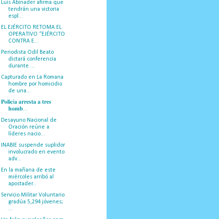
Luis Abinader afirma que
tendrán una victoria
espl...
EL EJÉRCITO RETOMA EL
OPERATIVO “EJÉRCITO
CONTRA E...
Periodista Odil Beato
dictará conferencia
durante ...
Capturado en La Romana
hombre por homicidio
de una...
𝐏𝐨𝐥𝐢𝐜í𝐚 𝐚𝐫𝐫𝐞𝐬𝐭𝐚 𝐚 𝐭𝐫𝐞𝐬
𝐡𝐨𝐦𝐛...
Desayuno Nacional de
Oración reúne a
líderes nacio...
INABIE suspende suplidor
involucrado en evento
adv...
En la mañana de este
miércoles arribó al
apostader...
Servicio Militar Voluntario
gradúa 5,294 jóvenes;
...