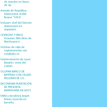
de mandos en bases
de op...
Armada de República
Dominicana recibe
Buque "USCG ...
Incluyen chef del Ejército
dominicano en
important...
CESFRONT Y DNCD
Incautan 384 Libras de
Marihuana e...
Víctimas de robo de
criptomonedas son
estafadas co...
Fortalecimiento de Lazos
Navales: visita del
Coman...
OCUPAN BANCO DE
BATERÍAS CON CELDAS
RELLENAS DE CO...
DECOMISAN PLANTACIÓN
DE PRESUNTA
MARIHUANA EN AZOT...
FARD y Aerolínea Arajet
firman acuerdo en
benefici...