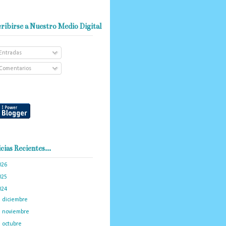
ribirse a Nuestro Medio Digital
Entradas
Comentarios
cias Recientes...
026
(101)
025
(288)
024
(374)
►
diciembre
(33)
►
noviembre
(23)
►
octubre
(23)