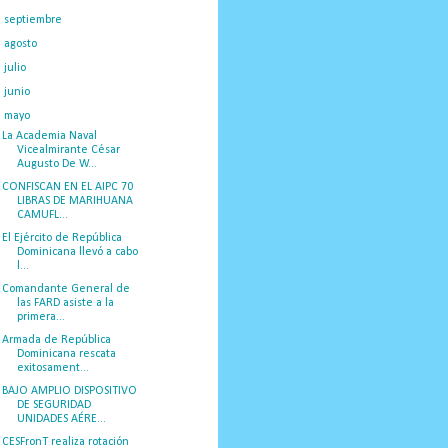
►
septiembre
(36)
►
agosto
(25)
►
julio
(37)
►
junio
(29)
▼
mayo
(25)
La Academia Naval
Vicealmirante César
Augusto De W...
CONFISCAN EN EL AIPC 70
LIBRAS DE MARIHUANA
CAMUFL...
El Ejército de República
Dominicana llevó a cabo
l...
Comandante General de
las FARD asiste a la
primera...
Armada de República
Dominicana rescata
exitosament...
BAJO AMPLIO DISPOSITIVO
DE SEGURIDAD
UNIDADES AÉRE...
CESFronT realiza rotación