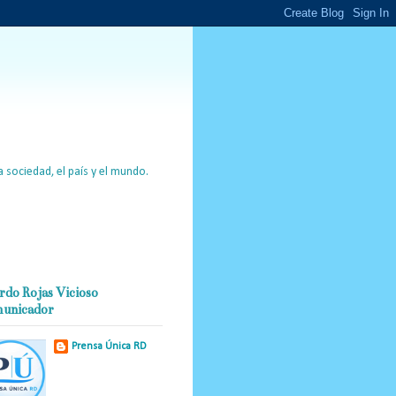
 sociedad, el país y el mundo.
rdo Rojas Vicioso
unicador
Prensa Única RD
Nuestro medio de
comunicación