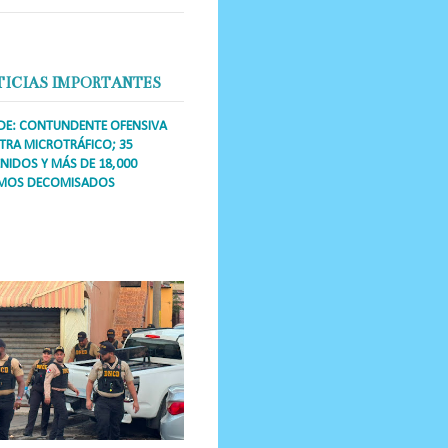
TICIAS IMPORTANTES
DE: CONTUNDENTE OFENSIVA
RA MICROTRÁFICO; 35
NIDOS Y MÁS DE 18,000
MOS DECOMISADOS
a Única RD Los operativos de
dicción abarcaron a más de 25
res de esa demarcación, donde
s se confiscaron armas, dinero,...