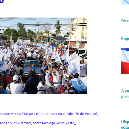
o
objet
perio
Ver m
Rep
A su
pre
rísticos y realizó un acto multitudinario en el pabellón de Voleibol_
Disp
as en los Alcarrizos, Santo Domingo Oeste y Este_
com