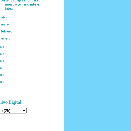
Un feliz cumpleaños para
nuestro comandante e
inte...
►
abril
(34)
►
marzo
(26)
►
febrero
(36)
►
enero
(47)
023
(434)
022
(449)
021
(898)
020
(775)
019
(1219)
018
(1058)
ivo Digital