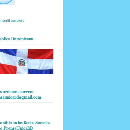
mantendrá políticas
estrictas basadas en la
ividad, veracidad y criterio
dístico en todo momento.
i perfil completo
ublica Dominicana
s ordenes, correo:
nsaunicard@gmail.com
onible en las Redes Sociales
o PrensaUnicaRD