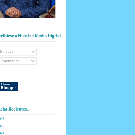
ribirse a Nuestro Medio Digital
Entradas
Comentarios
cias Recientes...
026
(103)
025
(288)
024
(374)