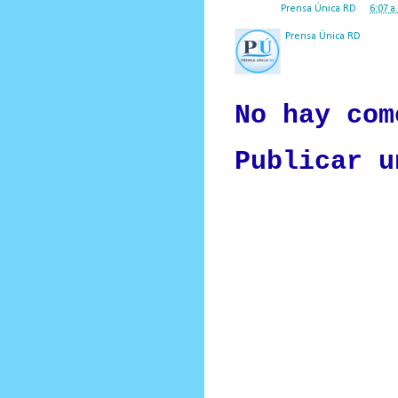
Posted by
Prensa Única RD
at
6:07 a
Prensa Única RD
Nuestro medio de comunic
y criterio periodístico e
No hay com
Publicar u