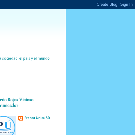
 sociedad, el país y el mundo.
rdo Rojas Vicioso
unicador
Prensa Única RD
Nuestro medio de
comunicación