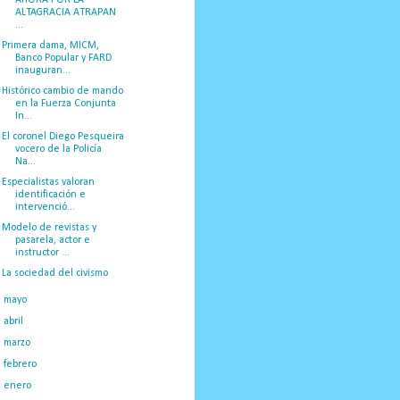
ALTAGRACIA ATRAPAN
...
Primera dama, MICM,
Banco Popular y FARD
inauguran...
Histórico cambio de mando
en la Fuerza Conjunta
In...
El coronel Diego Pesqueira
vocero de la Policía
Na...
Especialistas valoran
identificación e
intervenció...
Modelo de revistas y
pasarela, actor e
instructor ...
La sociedad del civismo
►
mayo
(25)
►
abril
(34)
►
marzo
(26)
►
febrero
(36)
►
enero
(47)