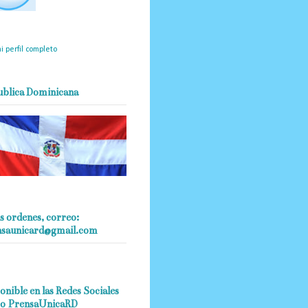
mantendrá políticas
estrictas basadas en la
ividad, veracidad y criterio
dístico en todo momento.
i perfil completo
ublica Dominicana
s ordenes, correo:
nsaunicard@gmail.com
onible en las Redes Sociales
o PrensaUnicaRD