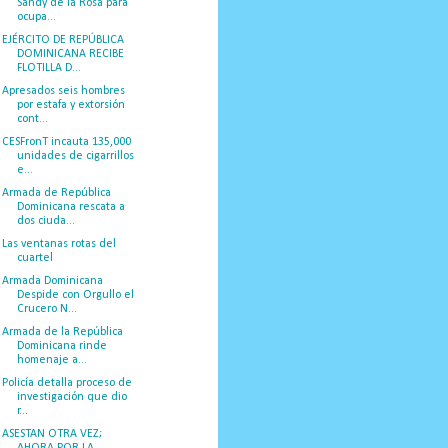
Sandy de la Rosa para
ocupa...
EJÉRCITO DE REPÚBLICA
DOMINICANA RECIBE
FLOTILLA D...
Apresados seis hombres
por estafa y extorsión
cont...
CESFronT incauta 135,000
unidades de cigarrillos
e...
Armada de República
Dominicana rescata a
dos ciuda...
Las ventanas rotas del
cuartel
Armada Dominicana
Despide con Orgullo el
Crucero N...
Armada de la República
Dominicana rinde
homenaje a...
Policía detalla proceso de
investigación que dio
r...
ASESTAN OTRA VEZ;
AHORA POR LA