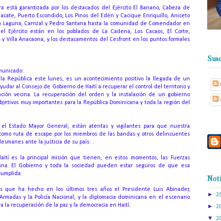
ra está garantizada por los destacados del Ejército El Banano, Cabeza de
uacate, Puerto Escondido, Los Pinos del Edén y Cacique Enriquillo, Aniceto
La Laguna, Carrizal y Pedro Santana hasta la comunidad de Comendador en
el Ejército están en los poblados de La Cadena, Los Cacaos, El Corte,
 y Villa Anacaona, y los destacamentos del Cesfront en los puntos formales
Susc
omunicado:
la República este lunes, es un acontecimiento positivo la llegada de un
yudar al Consejo de Gobierno de Haití a recuperar el control del territorio y
ación vecina.
La recuperación del orden y la instalación de un gobierno
bjetivos muy importantes para la República Dominicana y toda la región del
 el Estado Mayor General, están atentas y vigilantes para que nuestra
a como ruta de escape por los miembros de las bandas y otros delincuentes
smanes ante la justicia de su país. .
aití es la principal misión que tienen, en estos momentos, las Fuerzas
ana.
El Gobierno y toda la sociedad pueden estar seguros de que esa
cumplida.
Noti
s que ha hecho en los últimos tres años el Presidente Luis Abinader,
►
2
rmadas y la Policía Nacional, y la diplomacia dominicana en el escenario
 la recuperación de la paz y la democracia en Haití.
►
2
▼
2