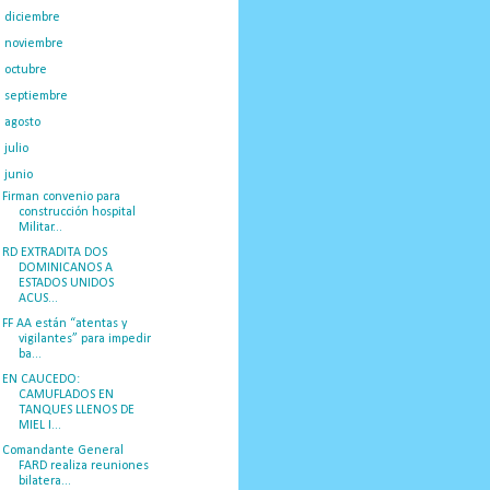
►
diciembre
(33)
►
noviembre
(23)
►
octubre
(23)
►
septiembre
(36)
►
agosto
(25)
►
julio
(37)
▼
junio
(29)
Firman convenio para
construcción hospital
Militar...
RD EXTRADITA DOS
DOMINICANOS A
ESTADOS UNIDOS
ACUS...
FF AA están “atentas y
vigilantes” para impedir
ba...
EN CAUCEDO:
CAMUFLADOS EN
TANQUES LLENOS DE
MIEL I...
Comandante General
FARD realiza reuniones
bilatera...