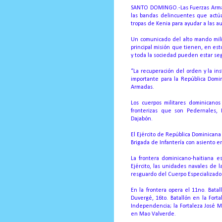
SANTO DOMINGO.-Las Fuerzas Armada
las bandas delincuentes que actúan
tropas de Kenia para ayudar a las au
Un comunicado del alto mando milit
principal misión que tienen, en es
y toda la sociedad pueden estar se
“La recuperación del orden y la in
importante para la República Domin
Armadas.
Los cuerpos militares dominicanos 
fronterizas que son Pedernales, 
Dajabón.
El Ejército de República Dominicana (
Brigada de Infantería con asiento 
La frontera dominicano-haitiana es
Ejército, las unidades navales de 
resguardo del Cuerpo Especializado 
En la frontera opera el 11no.
Batal
Duvergé, 16to.
Batallón en la Fort
Independencia;
la Fortaleza José 
en Mao Valverde.