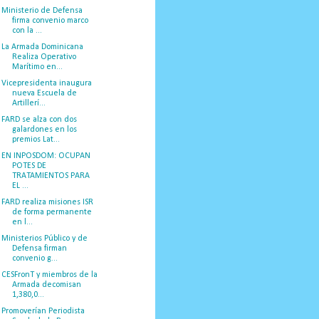
Ministerio de Defensa
firma convenio marco
con la ...
La Armada Dominicana
Realiza Operativo
Marítimo en...
Vicepresidenta inaugura
nueva Escuela de
Artillerí...
FARD se alza con dos
galardones en los
premios Lat...
EN INPOSDOM: OCUPAN
POTES DE
TRATAMIENTOS PARA
EL ...
FARD realiza misiones ISR
de forma permanente
en l...
Ministerios Público y de
Defensa firman
convenio g...
CESFronT y miembros de la
Armada decomisan
1,380,0...
Promoverían Periodista