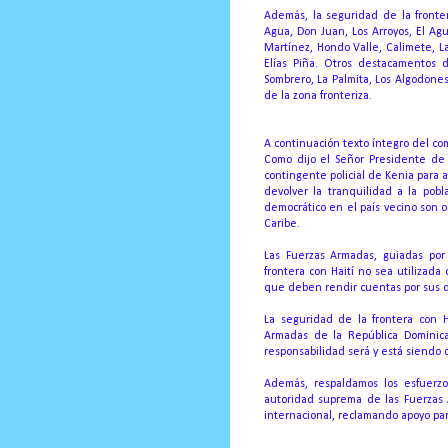
Además, la seguridad de la fronte
Agua, Don Juan, Los Arroyos, El Ag
Martínez, Hondo Valle, Calimete, 
Elías Piña.
Otros destacamentos d
Sombrero, La Palmita, Los Algodones
de la zona fronteriza.
A continuación texto íntegro del c
Como dijo el Señor Presidente de 
contingente policial de Kenia para a
devolver la tranquilidad a la pobl
democrático en el país vecino son o
Caribe.
Las Fuerzas Armadas, guiadas por
frontera con Haití no sea utilizad
que deben rendir cuentas por sus de
La seguridad de la frontera con H
Armadas de la República Dominic
responsabilidad será y está siendo 
Además, respaldamos los esfuerzo
autoridad suprema de las Fuerzas A
internacional, reclamando apoyo para