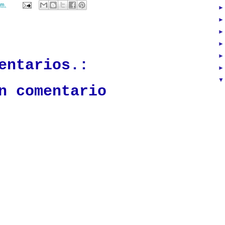
.m.
ación mantendrá políticas estrictas basadas en la objetividad, veracidad
n todo momento.
entarios.:
n comentario