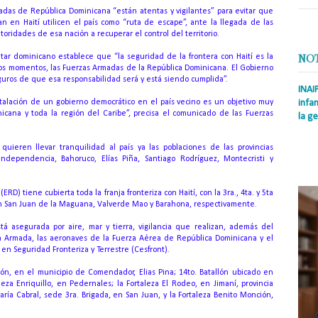
s de República Dominicana “están atentas y vigilantes” para evitar que
 en Haití utilicen el país como “ruta de escape”, ante la llegada de las
toridades de esa nación a recuperar el control del territorio.
ar dominicano establece que “la seguridad de la frontera con Haití es la
NO
tos momentos, las Fuerzas Armadas de la República Dominicana.
El Gobierno
guros de que esa responsabilidad será y está siendo cumplida”.
INAI
stalación de un gobierno democrático en el país vecino es un objetivo muy
infan
icana y toda la región del Caribe”, precisa el comunicado de las Fuerzas
la ge
Prens
quieren llevar tranquilidad al país ya las poblaciones de las provincias
Rodrí
Independencia, Bahoruco, Elías Piña, Santiago Rodríguez, Montecristi y
es la
Nacio
ERD) tiene cubierta toda la franja fronteriza con Haití, con la 3ra., 4ta.
y 5ta
en San Juan de la Maguana, Valverde Mao y Barahona, respectivamente.
tá asegurada por aire, mar y tierra, vigilancia que realizan, además del
la Armada, las aeronaves de la Fuerza Aérea de República Dominicana y el
en Seguridad Fronteriza y Terrestre (Cesfront).
lón, en el municipio de Comendador, Elias Pina;
14to.
Batallón ubicado en
aleza Enriquillo, en Pedernales;
la Fortaleza El Rodeo, en Jimaní, provincia
María Cabral, sede 3ra.
Brigada, en San Juan, y la Fortaleza Benito Monción,