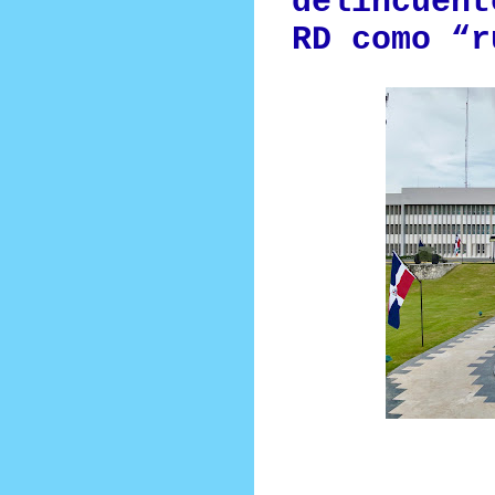
delincuent
RD como “r
Prensa Unica RD