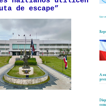
es haitianos utilicen
uta de escape”
objet
perio
Ver m
Rep
A su
pre
Disp
com