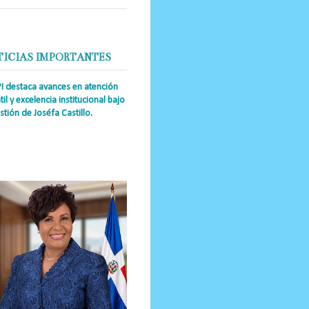
TICIAS IMPORTANTES
PI destaca avances en atención
til y excelencia institucional bajo
stión de Joséfa Castillo.
a Única RD Josefa Castillo
guez (también referida como Joséfa)
 directora ejecutiva del Instituto
nal de Atención Integr...