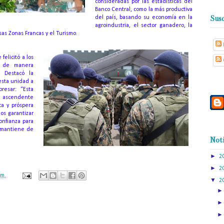
consideradas por las estadísticas del
Banco Central, como la más productiva
Susc
del país, basando su economía en la
agroindustria, el sector ganadero, la
as Zonas Francas y el Turismo.
elicitó a los
o de manera
n.
Destacó la
esta unidad a
resar: “Esta
 ascendente
ca y próspera
os garantizar
onfianza para
e mantiene de
Noti
►
2
►
2
.m.
▼
2
ación mantendrá políticas estrictas basadas en la objetividad, veracidad
n todo momento.