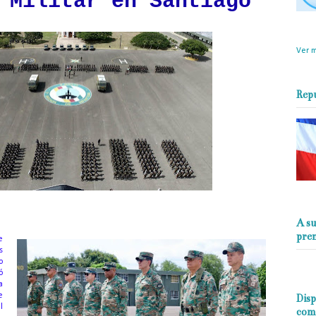
 Militar en Santiago
objet
perio
Ver m
Rep
A su
pre
e
s
o
ó
a
e
Disp
l
com