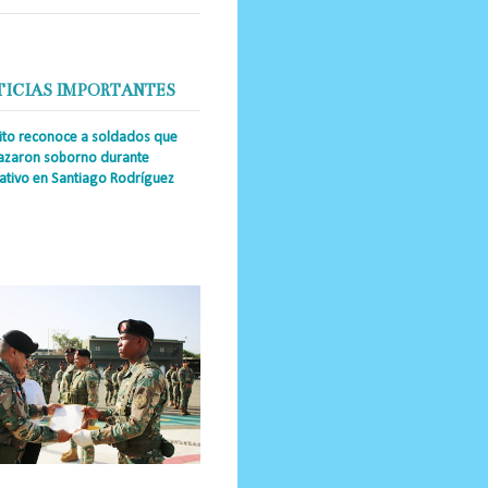
TICIAS IMPORTANTES
cito reconoce a soldados que
azaron soborno durante
ativo en Santiago Rodríguez
a Única RD _Los miembros de la
tución impidieron el ingreso
ular de dinero al país y reafirmaron
u actuación los valore...