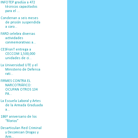
INFOTEP gradúa a 472
técnicos capacitados
para el ...
Condenan a seis meses
de prisión suspendida
a coro...
FARD celebra diversas
actividades
conmemorativas a...
CESFronT entrega a
CECCOM 1,500,000
unidades de ci...
La Universidad UTE y el
Ministerio de Defensa
rati...
FIRMES CONTRA EL
NARCOTRÁFICO:
OCUPAN OTROS 134
PA...
La Escuela Laboral y Artes
de la Armada Graduada
a...
186º aniversario de los
“filorios”
Desarticulan Red Criminal
y Decomisan Drogas y
Arm...