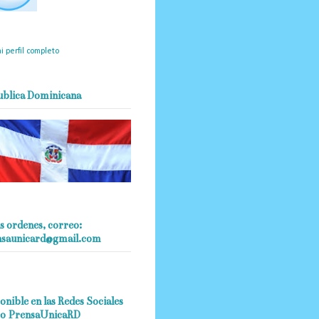
mantendrá políticas
estrictas basadas en la
ividad, veracidad y criterio
dístico en todo momento.
i perfil completo
ublica Dominicana
s ordenes, correo:
nsaunicard@gmail.com
onible en las Redes Sociales
o PrensaUnicaRD