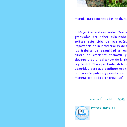
manufactura concentradas en divers
El Mayor General Fernández Onofre f
graduados por haber culminad
exitosa este ciclo de formació
importancia de la incorporación de 
los trabajos de seguridad al exp
ciudad de creciente economía y
desarrollo es el epicentro de la ri
región del Cibao, por tanto, debem
seguridad para que continúe esa c
la inversión pública y privada y s
manera sostenida este progreso”.
Posted by
Prensa Única RD
at
6:50 p
Prensa Única RD
Nuestro medio de comunic
y criterio periodístico e