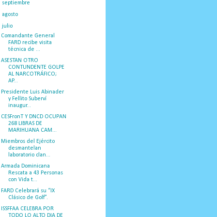
►
septiembre
(36)
►
agosto
(25)
▼
julio
(37)
Comandante General
FARD recibe visita
técnica de ...
ASESTAN OTRO
CONTUNDENTE GOLPE
AL NARCOTRÁFICO;
AP...
Presidente Luis Abinader
y Fellito Suberví
inaugur...
CESFronT Y DNCD OCUPAN
268 LIBRAS DE
MARIHUANA CAM...
Miembros del Ejército
desmantelan
laboratorio clan...
Armada Dominicana
Rescata a 43 Personas
con Vida t...
FARD Celebrará su “IX
Clásico de Golf”.
ISSFFAA CELEBRA POR
TODO LO ALTO DIA DE