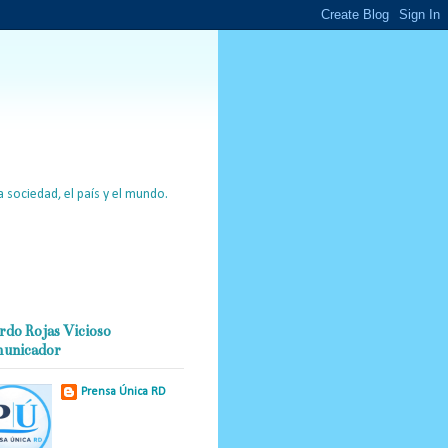
 sociedad, el país y el mundo.
rdo Rojas Vicioso
unicador
Prensa Única RD
Nuestro medio de
comunicación