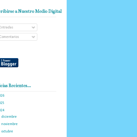
ribirse a Nuestro Medio Digital
Entradas
Comentarios
cias Recientes...
026
(102)
025
(288)
024
(374)
►
diciembre
(33)
►
noviembre
(23)
►
octubre
(23)