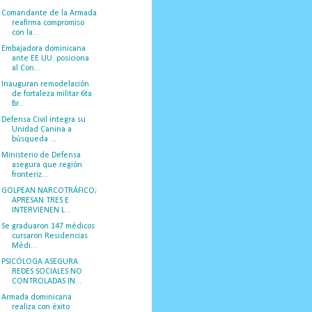
Comandante de la Armada
reafirma compromiso
con la...
Embajadora dominicana
ante EE.UU. posiciona
al Con...
Inauguran remodelación
de fortaleza militar 6ta
Br...
Defensa Civil integra su
Unidad Canina a
búsqueda ...
Ministerio de Defensa
asegura que región
fronteriz...
GOLPEAN NARCOTRÁFICO;
APRESAN TRES E
INTERVIENEN L...
Se graduaron 147 médicos
cursaron Residencias
Médi...
PSICÓLOGA ASEGURA
REDES SOCIALES NO
CONTROLADAS IN...
Armada dominicana
realiza con éxito