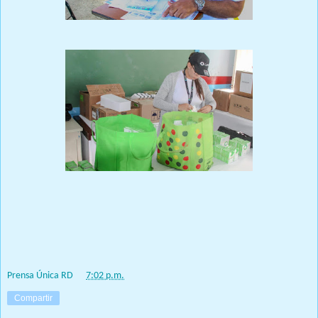
Prensa Única RD
at
7:02 p.m.
Compartir