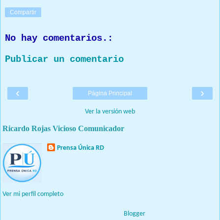
Compartir
No hay comentarios.:
Publicar un comentario
‹
›
Página Principal
Ver la versión web
Ricardo Rojas Vicioso Comunicador
Prensa Única RD
Nuestro medio de comunicación mantendrá políticas estrictas
basadas en la objetividad, veracidad y criterio periodístico en
todo momento.
Ver mi perfil completo
Con tecnología de
Blogger
.