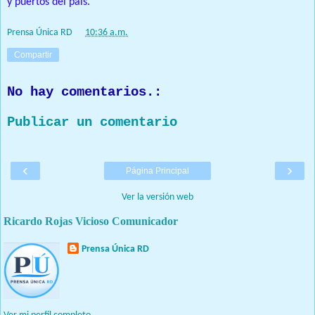
y puertos del país.
Prensa Única RD
at
10:36 a.m.
Compartir
No hay comentarios.:
Publicar un comentario
‹
›
Página Principal
Ver la versión web
Ricardo Rojas Vicioso Comunicador
Prensa Única RD
Nuestro medio de comunicación mantendrá políticas estrictas
basadas en la objetividad, veracidad y criterio periodístico en
todo momento.