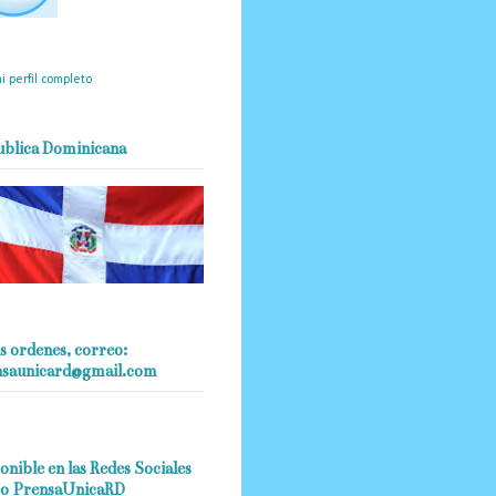
mantendrá políticas
estrictas basadas en la
ividad, veracidad y criterio
dístico en todo momento.
i perfil completo
ublica Dominicana
s ordenes, correo:
nsaunicard@gmail.com
onible en las Redes Sociales
o PrensaUnicaRD