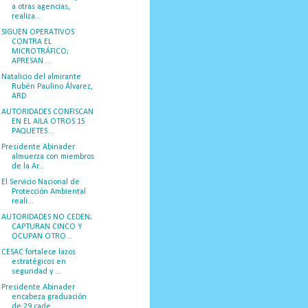
a otras agencias,
realiza...
SIGUEN OPERATIVOS
CONTRA EL
MICROTRÁFICO;
APRESAN ...
Natalicio del almirante
Rubén Paulino Álvarez,
ARD
AUTORIDADES CONFISCAN
EN EL AILA OTROS 15
PAQUETES...
Presidente Abinader
almuerza con miembros
de la Ar...
El Servicio Nacional de
Protección Ambiental
reali...
AUTORIDADES NO CEDEN;
CAPTURAN CINCO Y
OCUPAN OTRO...
CESAC fortalece lazos
estratégicos en
seguridad y ...
Presidente Abinader
encabeza graduación
de 29 cade...