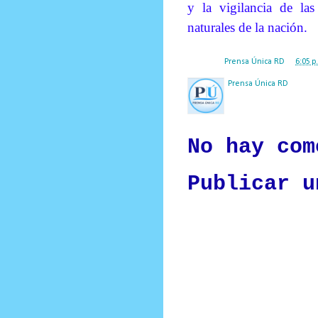
y la vigilancia de la
naturales de la nación.
Posted by
Prensa Única RD
at
6:05 p
Prensa Única RD
Nuestro medio de comunic
y criterio periodístico e
No hay com
Publicar u