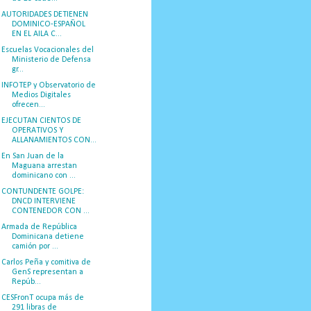
AUTORIDADES DETIENEN
DOMINICO-ESPAÑOL
EN EL AILA C...
Escuelas Vocacionales del
Ministerio de Defensa
gr...
INFOTEP y Observatorio de
Medios Digitales
ofrecen...
EJECUTAN CIENTOS DE
OPERATIVOS Y
ALLANAMIENTOS CON...
En San Juan de la
Maguana arrestan
dominicano con ...
CONTUNDENTE GOLPE:
DNCD INTERVIENE
CONTENEDOR CON ...
Armada de República
Dominicana detiene
camión por ...
Carlos Peña y comitiva de
GenS representan a
Repúb...
CESFronT ocupa más de
291 libras de