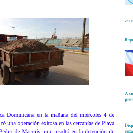
objet
perio
Ver m
Rep
A su
pre
a Dominicana en la mañana del miércoles 4 de
izó una operación exitosa en las cercanías de Playa
Disp
Pedro de Macorís, que resultó en la detención de
com