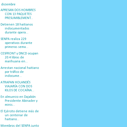
▼
diciembre
(33)
APRESAN DOS HOMBRES
CON 13 PAQUETES
PRESUMIBLEMENT...
Detienen 18 haitianos
indocumentados
durante opera...
SENPA realiza 229
operativos durante
primeras sema...
CESFRONT y DNCD ocupan
20.4 libras de
marihuana en...
Arrestan nacional haitiano
por tráfico de
indocume...
ATRAPAN HOLANDÉS
VIAJARÍA CON DOS
KILOS DE COCAÍNA...
En almuerzo en Dajabón
Presidente Abinader y
minis...
El Ejército detiene más de
un centenar de
haitiano...
Miembros del SENPA junto