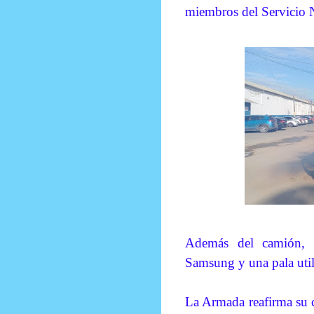
miembros del Servicio 
Además del camión, t
Samsung y una pala utili
La Armada reafirma su 