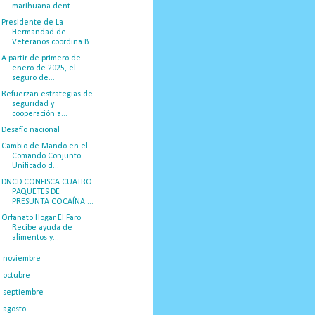
marihuana dent...
Presidente de La
Hermandad de
Veteranos coordina B...
A partir de primero de
enero de 2025, el
seguro de...
Refuerzan estrategias de
seguridad y
cooperación a...
Desafío nacional
Cambio de Mando en el
Comando Conjunto
Unificado d...
DNCD CONFISCA CUATRO
PAQUETES DE
PRESUNTA COCAÍNA ...
Orfanato Hogar El Faro
Recibe ayuda de
alimentos y...
►
noviembre
(23)
►
octubre
(23)
►
septiembre
(36)
►
agosto
(25)