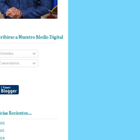
ribirse a Nuestro Medio Digital
Entradas
Comentarios
cias Recientes...
026
(103)
025
(288)
024
(374)