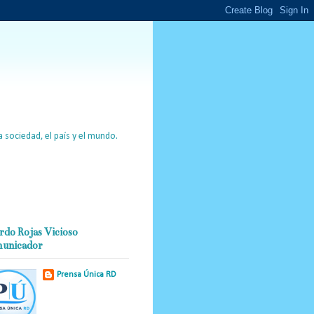
 sociedad, el país y el mundo.
rdo Rojas Vicioso
unicador
Prensa Única RD
Nuestro medio de
comunicación