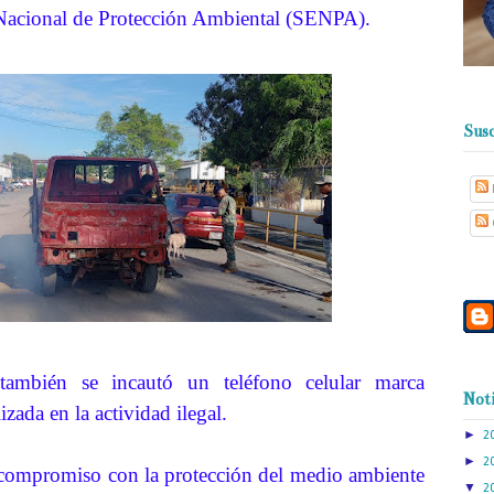
Nacional de Protección Ambiental (SENPA).
Susc
ambién se incautó un teléfono celular marca
Noti
zada en la actividad ilegal.
►
2
►
2
compromiso con la protección del medio ambiente
▼
2