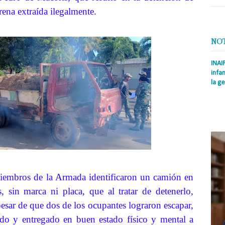
ena extraída ilegalmente.
NO
INAI
infan
la ge
Prens
Rodrí
es la
Nacio
miembros de la Armada identificaron un camión en
, sin marca ni placa, que al tratar de detenerlo,
esar de que dos de los ocupantes lograron escapar,
ido y entregado en buen estado físico y mental a