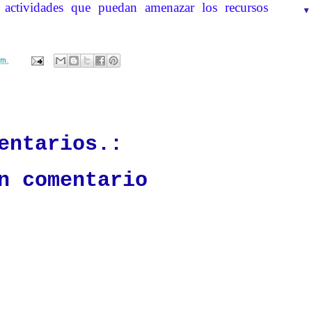
s actividades que puedan amenazar los recursos
.m.
ación mantendrá políticas estrictas basadas en la objetividad, veracidad
n todo momento.
entarios.:
n comentario