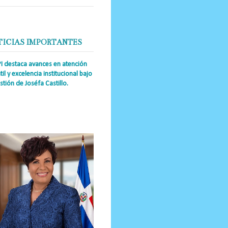
TICIAS IMPORTANTES
PI destaca avances en atención
til y excelencia institucional bajo
stión de Joséfa Castillo.
a Única RD Josefa Castillo
guez (también referida como Joséfa)
 directora ejecutiva del Instituto
nal de Atención Integr...