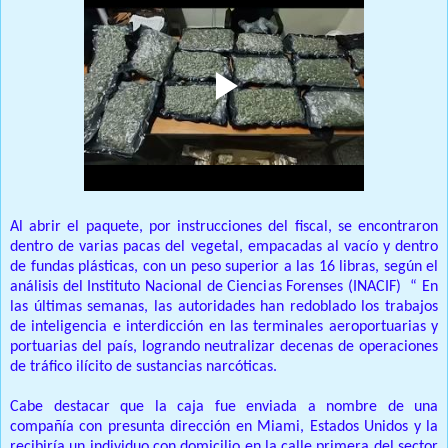
Al abrir el paquete, por instrucciones del fiscal, se encontraron
dentro de varias pacas del vegetal, empacadas al vacío y dentro
de fundas plásticas, con un peso superior a las 16 libras, según el
análisis del Instituto Nacional de Ciencias Forenses (INACIF)
“ En
las últimas semanas, las autoridades han redoblado los trabajos
de inteligencia e interdicción en las terminales aeroportuarias y
portuarias del país, logrando neutralizar decenas de operaciones
de tráfico ilícito de sustancias narcóticas.
Cabe destacar que la caja fue enviada a nombre de una
compañía con presunta dirección en Miami, Estados Unidos y la
recibiría un individuo con domicilio en la calle primera del sector