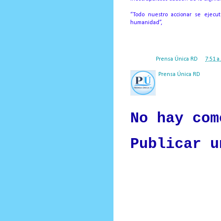
“Todo nuestro accionar se ejecut
humanidad”,
Posted by
Prensa Única RD
at
7:51 a
Prensa Única RD
Nuestro medio de comunic
y criterio periodístico e
No hay com
Publicar u