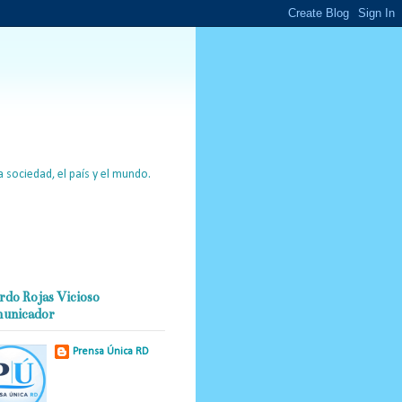
 sociedad, el país y el mundo.
rdo Rojas Vicioso
unicador
Prensa Única RD
Nuestro medio de
comunicación