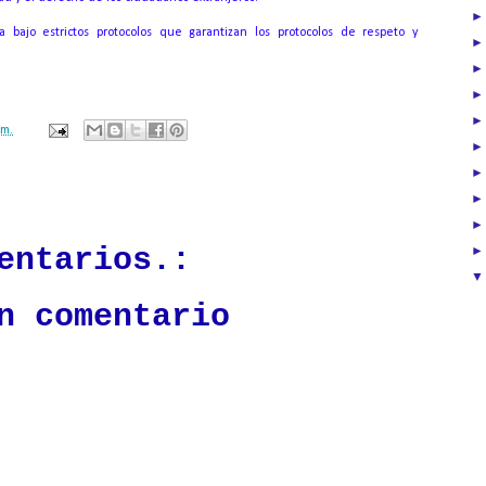
a bajo estrictos protocolos que garantizan los protocolos de respeto y
.m.
ación mantendrá políticas estrictas basadas en la objetividad, veracidad
n todo momento.
entarios.:
n comentario