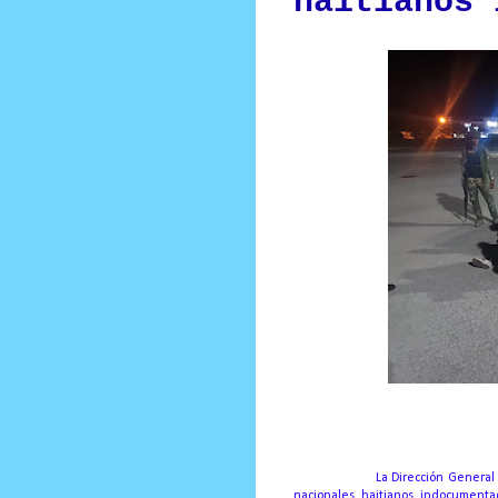
haitianos 
Por: Wilson Pérez
PEDERNALES.-
La Dirección General
nacionales haitianos indocumenta