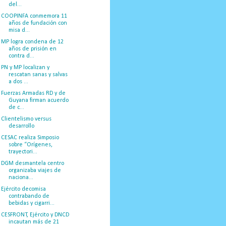
del...
COOPINFA conmemora 11
años de fundación con
misa d...
MP logra condena de 12
años de prisión en
contra d...
PN y MP localizan y
rescatan sanas y salvas
a dos ...
Fuerzas Armadas RD y de
Guyana firman acuerdo
de c...
Clientelismo versus
desarrollo
CESAC realiza Simposio
sobre “Orígenes,
trayectori...
DGM desmantela centro
organizaba viajes de
naciona...
Ejército decomisa
contrabando de
bebidas y cigarri...
CESFRONT, Ejército y DNCD
incautan más de 21