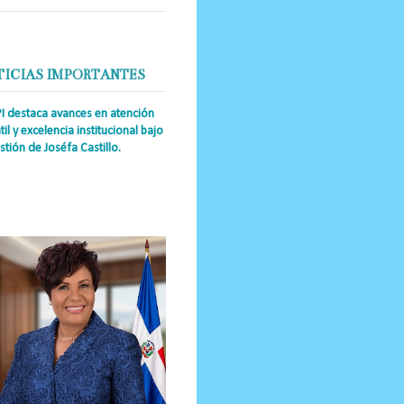
TICIAS IMPORTANTES
PI destaca avances en atención
til y excelencia institucional bajo
stión de Joséfa Castillo.
a Única RD Josefa Castillo
guez (también referida como Joséfa)
 directora ejecutiva del Instituto
nal de Atención Integr...