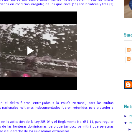
tianos en condición irregular, de los que once (11) son hombres y tres (3)
Susc
 el delito fueron entregados a la Policía Nacional, para las multas
Noti
s nacionales haitianos indocumentados fueron retenidos para proceder a
►
2
 en la aplicación de la Ley 285-04 y el Reglamento No. 631-11, para regular
▼
2
orio de las fronteras dominicanas, pero que tampoco permitirá que personas
ad y el derecho de los ciudadanos extranjeros.