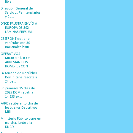
libra...
Dirección General de
Servicios Penitenciarios
y Co...
DNCD FRUSTRA ENVÍO A
EUROPA DE 392
LAMINAS PRESUMI...
CESFRONT detiene
vehículos con 30
nacionales haiti...
OPERATIVOS
MICROTRÁFICO:
ARRESTAN DOS
HOMBRES CON ...
La Armada de República
Dominicana rescata a
24 pe...
En primeros 15 días de
2025 DGM repatría
14,633 ex...
FARD recibe antorcha de
los Juegos Deportivos
Mili...
Ministerio Público pone en
marcha, junto a la
DNCD...