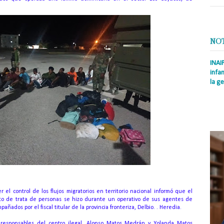
NO
INAI
infan
la ge
Prens
Rodrí
es la
Nacio
 el control de los flujos migratorios en territorio nacional informó que el
to de trata de personas se hizo durante un operativo de sus agentes de
ñados por el fiscal titular de la provincia fronteriza, Delbio. . Heredia.
 responsables del centro ilegal, Alonso Matos Medrán y Yolanda Matos