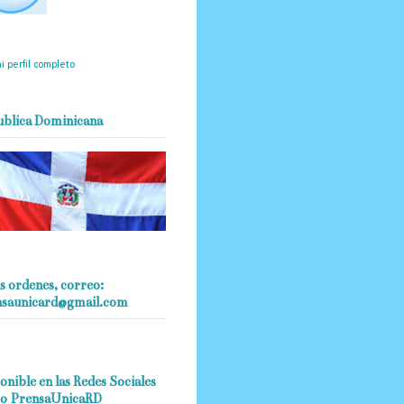
mantendrá políticas
estrictas basadas en la
ividad, veracidad y criterio
dístico en todo momento.
i perfil completo
ublica Dominicana
s ordenes, correo:
nsaunicard@gmail.com
onible en las Redes Sociales
o PrensaUnicaRD