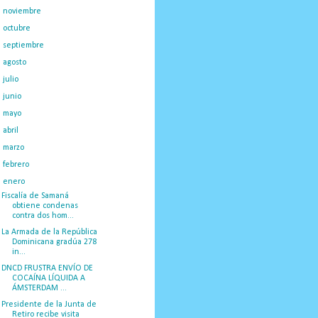
►
noviembre
(16)
►
octubre
(19)
►
septiembre
(14)
►
agosto
(23)
►
julio
(20)
►
junio
(14)
►
mayo
(27)
►
abril
(29)
►
marzo
(50)
►
febrero
(23)
▼
enero
(34)
Fiscalía de Samaná
obtiene condenas
contra dos hom...
La Armada de la República
Dominicana gradúa 278
in...
DNCD FRUSTRA ENVÍO DE
COCAÍNA LÍQUIDA A
ÁMSTERDAM ...
Presidente de la Junta de
Retiro recibe visita