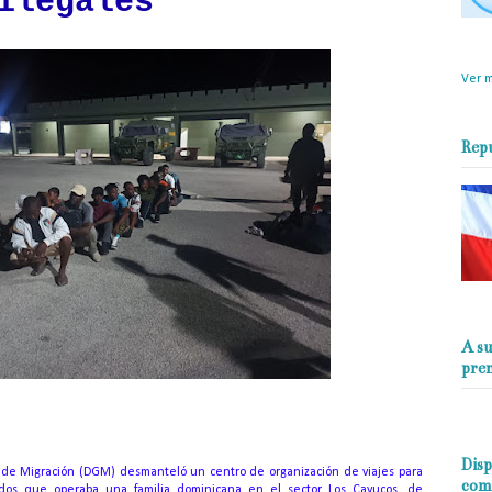
ilegales
objet
perio
Ver m
Rep
A su
pre
Disp
 de Migración (DGM) desmanteló un centro de organización de viajes para
com
dos que operaba una familia dominicana en el sector Los Cayucos, de