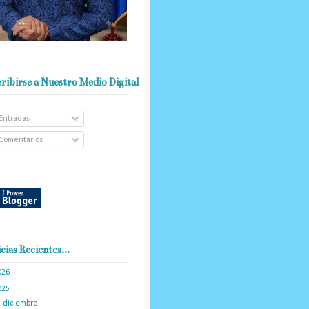
ribirse a Nuestro Medio Digital
Entradas
Comentarios
cias Recientes...
026
(103)
025
(288)
►
diciembre
(19)