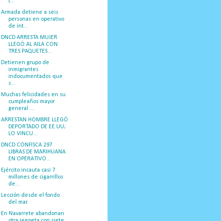
t...
Armada detiene a seis
personas en operativo
de int...
DNCD ARRESTA MUJER
LLEGÓ AL AILA CON
TRES PAQUETES...
Detienen grupo de
inmigrantes
indocumentados que
s...
Muchas felicidades en su
cumpleaños mayor
general ...
ARRESTAN HOMBRE LLEGÓ
DEPORTADO DE EE.UU;
LO VINCU...
DNCD CONFISCA 297
LIBRAS DE MARIHUANA
EN OPERATIVO...
Ejército incauta casi 7
millones de cigarrillos
de...
Lección desde el fondo
del mar.
En Navarrete abandonan
otra jeepeta con siete