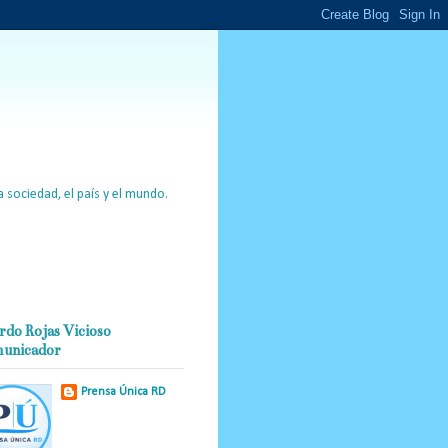
 sociedad, el país y el mundo.
rdo Rojas Vicioso
unicador
Prensa Única RD
Nuestro medio de
comunicación