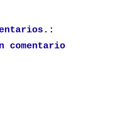
ación mantendrá políticas estrictas basadas en la objetividad, veracidad
n todo momento.
entarios.:
n comentario