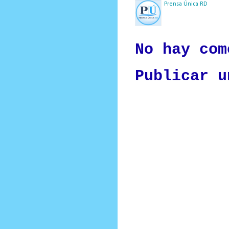
Prensa Única RD
Nuestro medio de comunic
y criterio periodístico e
No hay com
Publicar u