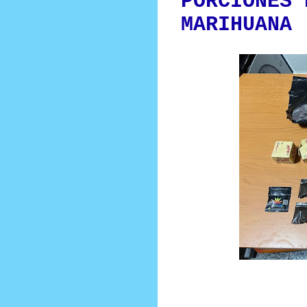
PORCIONES 
MARIHUANA
Prensa Única RD