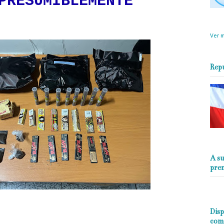
PRESUMIBLEMENTE
objet
perio
Ver m
Rep
A su
pre
Disp
com