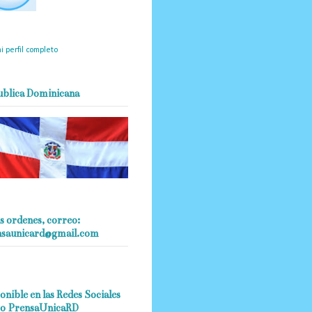
mantendrá políticas
estrictas basadas en la
ividad, veracidad y criterio
dístico en todo momento.
i perfil completo
ublica Dominicana
s ordenes, correo:
nsaunicard@gmail.com
onible en las Redes Sociales
o PrensaUnicaRD