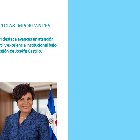
TICIAS IMPORTANTES
PI destaca avances en atención
til y excelencia institucional bajo
stión de Joséfa Castillo.
a Única RD Josefa Castillo
guez (también referida como Joséfa)
 directora ejecutiva del Instituto
nal de Atención Integr...