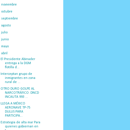
►
noviembre
(16)
►
octubre
(19)
►
septiembre
(14)
►
agosto
(23)
►
julio
(20)
►
junio
(14)
►
mayo
(27)
▼
abril
(29)
El Presidente Abinader
entrega a la DGM
flotilla d...
Interceptan grupo de
inmigrantes en zona
rural de ...
OTRO DURO GOLPE AL
NARCOTRÁFICO: DNCD
INCAUTA 993 ...
LLEGA A MÉXICO
AERONAVE TP-75
DULUS PARA
PARTICIPA...
Estrategia de alta mar Para
quienes gobiernan en