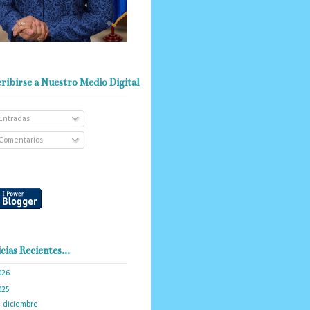
ribirse a Nuestro Medio Digital
Entradas
Comentarios
cias Recientes...
026
(103)
025
(288)
►
diciembre
(19)