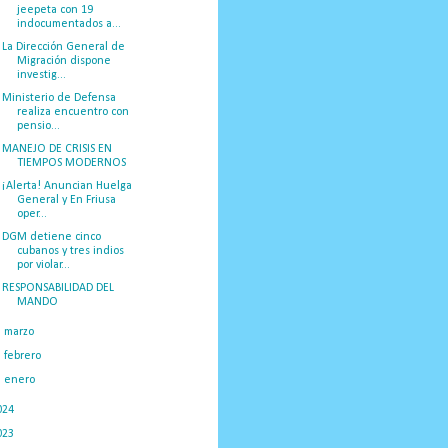
jeepeta con 19
indocumentados a...
La Dirección General de
Migración dispone
investig...
Ministerio de Defensa
realiza encuentro con
pensio...
MANEJO DE CRISIS EN
TIEMPOS MODERNOS
¡Alerta! Anuncian Huelga
General y En Friusa
oper...
DGM detiene cinco
cubanos y tres indios
por violar...
RESPONSABILIDAD DEL
MANDO
►
marzo
(50)
►
febrero
(23)
►
enero
(34)
024
(374)
023
(434)