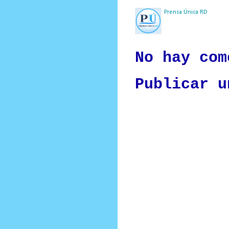
Prensa Única RD
Nuestro medio de comunic
y criterio periodístico e
No hay com
Publicar u