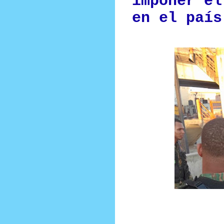
imponer el
en el país
Prensa Única RD