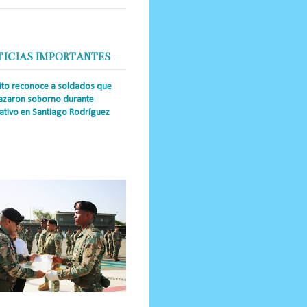
TICIAS IMPORTANTES
cito reconoce a soldados que
azaron soborno durante
ativo en Santiago Rodríguez
a Única RD _Los miembros de la
tución impidieron el ingreso
ular de dinero al país y reafirmaron
u actuación los valore...