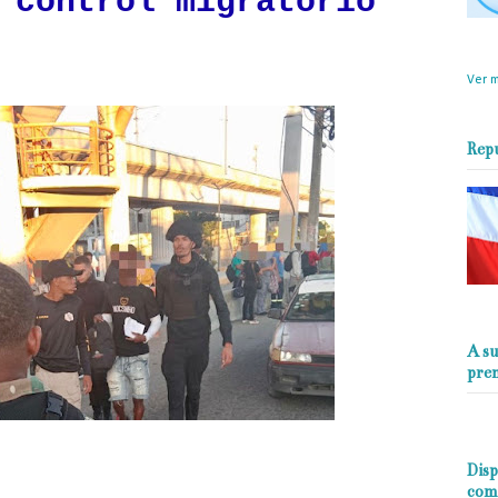
 control migratorio
objet
perio
Ver m
Rep
A su
pre
Disp
com