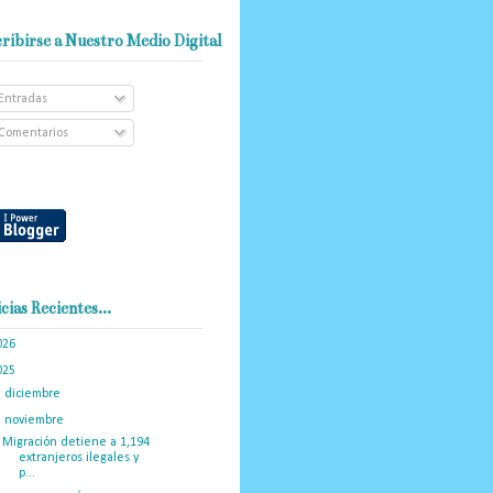
ribirse a Nuestro Medio Digital
Entradas
Comentarios
cias Recientes...
026
(102)
025
(288)
►
diciembre
(19)
▼
noviembre
(16)
Migración detiene a 1,194
extranjeros ilegales y
p...