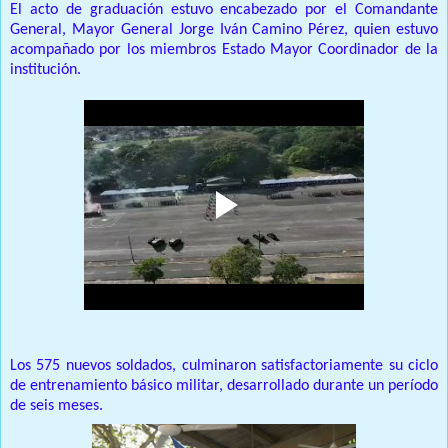
El acto de graduación estuvo encabezado por el Comandante
General, Mayor General Jorge Iván Camino Pérez, quien estuvo
acompañado por los miembros Estado Mayor Coordinador de la
institución.
Los 575 nuevos soldados, culminaron satisfactoriamente su ciclo
de entrenamiento básico militar, desarrollado durante un período
de seis meses.