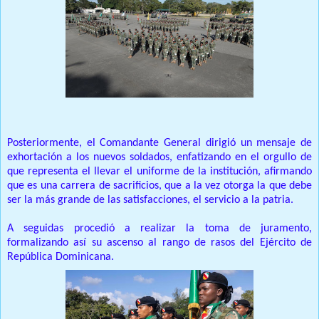
Posteriormente, el Comandante General dirigió un mensaje de
exhortación a los nuevos soldados, enfatizando en el orgullo de
que representa el llevar el uniforme de la institución, afirmando
que es una carrera de sacrificios, que a la vez otorga la que debe
ser la más grande de las satisfacciones, el servicio a la patria.
A seguidas procedió a realizar la toma de juramento,
formalizando así su ascenso al rango de rasos del Ejército de
República Dominicana.