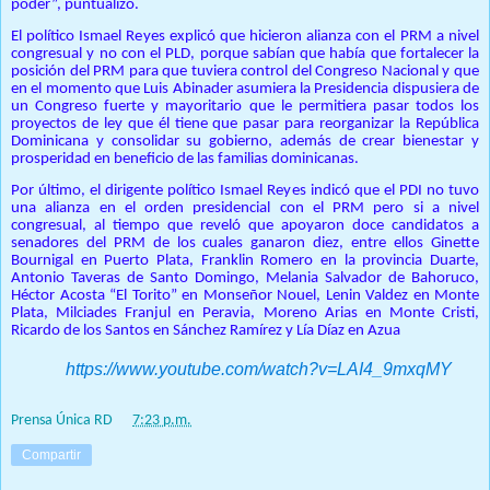
poder”, puntualizó.
El político Ismael Reyes explicó que hicieron alianza con el PRM a nivel
congresual y no con el PLD, porque sabían que había que fortalecer la
posición del PRM para que tuviera control del Congreso Nacional y que
en el momento que Luis Abinader asumiera la Presidencia dispusiera de
un Congreso fuerte y mayoritario que le permitiera pasar todos los
proyectos de ley que él tiene que pasar para reorganizar la República
Dominicana y consolidar su gobierno, además de crear bienestar y
prosperidad en beneficio de las familias dominicanas.
Por último, el dirigente político Ismael Reyes indicó que el PDI no tuvo
una alianza en el orden presidencial con el PRM pero si a nivel
congresual, al tiempo que reveló que apoyaron doce candidatos a
senadores del PRM de los cuales ganaron diez, entre ellos Ginette
Bournigal en Puerto Plata, Franklin Romero en la provincia Duarte,
Antonio Taveras de Santo Domingo, Melania Salvador de Bahoruco,
Héctor Acosta “El Torito” en Monseñor Nouel, Lenin Valdez en Monte
Plata, Milciades Franjul en Peravia, Moreno Arias en Monte Cristi,
Ricardo de los Santos en Sánchez Ramírez y Lía Díaz en Azua
.
https://www.youtube.com/watch?v=LAI4_9mxqMY
VIDEO:
Prensa Única RD
at
7:23 p.m.
Compartir