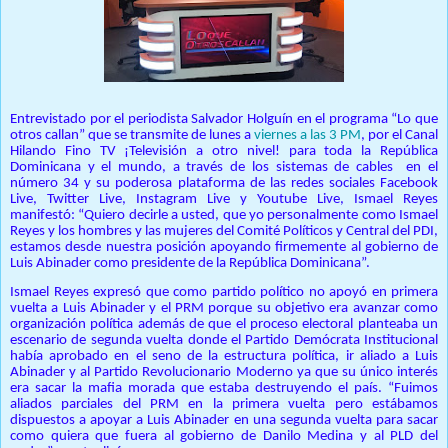
Entrevistado por el periodista Salvador Holguín en el programa “Lo que
otros callan” que se transmite de lunes a
viernes a las 3 PM
, por el Canal
Hilando Fino TV ¡Televisión a otro nivel! para toda la República
Dominicana y el mundo, a través de los sistemas de cables en el
número 34 y su poderosa plataforma de las redes sociales Facebook
Live, Twitter Live, Instagram Live y Youtube Live, Ismael Reyes
manifestó: “Quiero decirle a usted, que yo personalmente como Ismael
Reyes y los hombres y las mujeres del Comité Políticos y Central del PDI,
estamos desde nuestra posición apoyando firmemente al gobierno de
Luis Abinader como presidente de la República Dominicana”.
Ismael Reyes expresó que como partido político no apoyó en primera
vuelta a Luis Abinader y el PRM porque su objetivo era avanzar como
organización política además de que el proceso electoral planteaba un
escenario de segunda vuelta donde el Partido Demócrata Institucional
había aprobado en el seno de la estructura política, ir aliado a Luis
Abinader y al Partido Revolucionario Moderno ya que su único interés
era sacar la mafia morada que estaba destruyendo el país. “Fuimos
aliados parciales del PRM en la primera vuelta pero estábamos
dispuestos a apoyar a Luis Abinader en una segunda vuelta para sacar
como quiera que fuera al gobierno de Danilo Medina y al PLD del