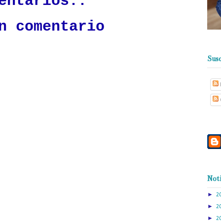
entarios.:
n comentario
Susc
Noti
►
2
►
2
►
2