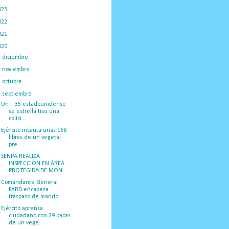
023
(434)
022
(449)
021
(898)
020
(775)
►
diciembre
(130)
►
noviembre
(120)
►
octubre
(117)
▼
septiembre
(59)
Un F-35 estadounidense
se estrella tras una
colisi...
Ejército incauta unas 168
libras de un vegetal
pre...
SENPA REALIZA
INSPECCIÓN EN ÁREA
PROTEGIDA DE MON...
Comandante General
FARD encabeza
traspaso de mando...
Ejército aprensa
ciudadano con 29 pacas
de un vege...