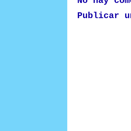
No hay com
Publicar u