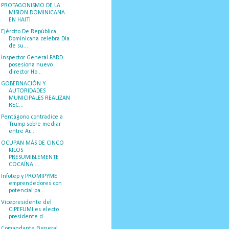
PROTAGONISMO DE LA
MISION DOMINICANA
EN HAITI
Ejército De República
Dominicana celebra Día
de su...
Inspector General FARD
posesiona nuevo
director Ho...
GOBERNACIÓN Y
AUTORIDADES
MUNICIPALES REALIZAN
REC...
Pentágono contradice a
Trump sobre mediar
entre Ar...
OCUPAN MÁS DE CINCO
KILOS
PRESUMIBLEMENTE
COCAÍNA ...
Infotep y PROMIPYME
emprendedores con
potencial pa...
Vicepresidente del
CIPEFUMI es electo
presidente d...
Comandante General