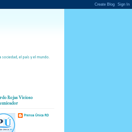
 sociedad, el país y el mundo.
rdo Rojas Vicioso
unicador
Prensa Única RD
Nuestro medio de
comunicación