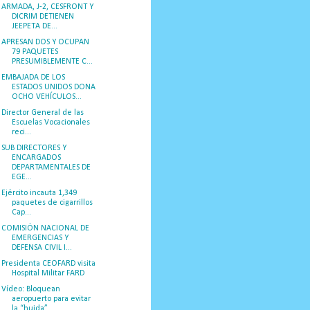
ARMADA, J-2, CESFRONT Y
DICRIM DETIENEN
JEEPETA DE...
APRESAN DOS Y OCUPAN
79 PAQUETES
PRESUMIBLEMENTE C...
EMBAJADA DE LOS
ESTADOS UNIDOS DONA
OCHO VEHÍCULOS...
Director General de las
Escuelas Vocacionales
reci...
SUB DIRECTORES Y
ENCARGADOS
DEPARTAMENTALES DE
EGE...
Ejército incauta 1,349
paquetes de cigarrillos
Cap...
COMISIÓN NACIONAL DE
EMERGENCIAS Y
DEFENSA CIVIL I...
Presidenta CEOFARD visita
Hospital Militar FARD
Vídeo: Bloquean
aeropuerto para evitar
la “huida” ...