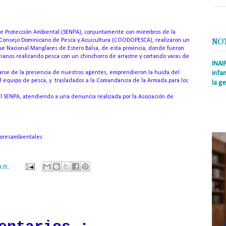
 de Protección Ambiental (SENPA), conjuntamente con miembros de la
 Consejo Dominicano de Pesca y Acuicultura (COODOPESCA), realizaron un
NO
ue Nacional Manglares de Estero Balsa, de esta provincia, donde fueron
ianos realizando pesca con un chinchorro de arrastre y cortando varas de
INAI
atarse de la presencia de nuestros agentes, emprendieron la huida del
infan
el equipo de pesca, y trasladados a la Comandancia de la Armada para los
la ge
el SENPA, atendiendo a una denuncia realizada por la Asociación de
Prens
Rodrí
es la
Nacio
toresambientales
a.m.
ación mantendrá políticas estrictas basadas en la objetividad, veracidad
n todo momento.