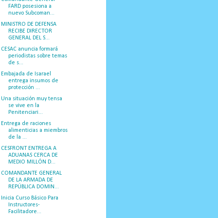
FARD posesiona a
nuevo Subcoman...
MINISTRO DE DEFENSA
RECIBE DIRECTOR
GENERAL DEL S...
CESAC anuncia formará
periodistas sobre temas
de s...
Embajada de Isarael
entrega insumos de
protección ...
Una situación muy tensa
se vive en la
Penitenciari...
Entrega de raciones
alimenticias a miembros
de la ...
CESFRONT ENTREGA A
ADUANAS CERCA DE
MEDIO MILLÓN D...
COMANDANTE GENERAL
DE LA ARMADA DE
REPÚBLICA DOMIN...
Inicia Curso Básico Para
Instructores-
Facilitadore...