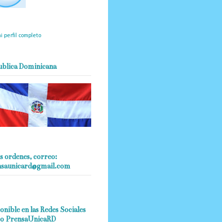
mantendrá políticas
estrictas basadas en la
ividad, veracidad y criterio
dístico en todo momento.
i perfil completo
ublica Dominicana
s ordenes, correo:
nsaunicard@gmail.com
onible en las Redes Sociales
o PrensaUnicaRD