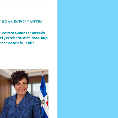
TICIAS IMPORTANTES
PI destaca avances en atención
til y excelencia institucional bajo
stión de Joséfa Castillo.
a Única RD Josefa Castillo
guez (también referida como Joséfa)
 directora ejecutiva del Instituto
nal de Atención Integr...