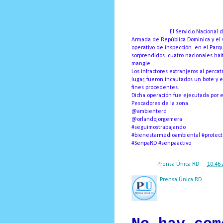
Prensa Única RD
MONTECRISTI.-
El Servicio Nacional
Armada de República Dominica y el
operativo de inspección en el Parq
sorprendidos cuatro nacionales hait
mangle.
Los infractores extranjeros al perc
lugar, fueron incautados un bote y 
fines procedentes.
Dicha operación fue ejecutada por 
Pescadores de la zona.
@ambienterd
@orlandojorgemera
#seguimostrabajando
#bienestarmedioambiental #protec
#SenpaRD #senpaactivo
Posted by
Prensa Única RD
at
10:46 
Prensa Única RD
Nuestro medio de comunic
y criterio periodístico e