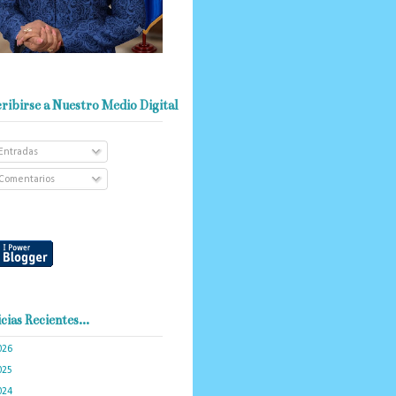
ribirse a Nuestro Medio Digital
Entradas
Comentarios
cias Recientes...
026
(103)
025
(288)
024
(374)