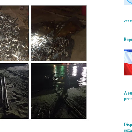
objet
perio
Ver m
Rep
A su
pre
Disp
com