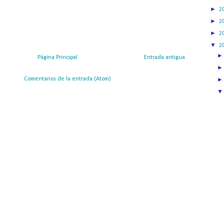
►
2
►
2
►
2
▼
2
Página Principal
Entrada antigua
ribirse a:
Comentarios de la entrada (Atom)