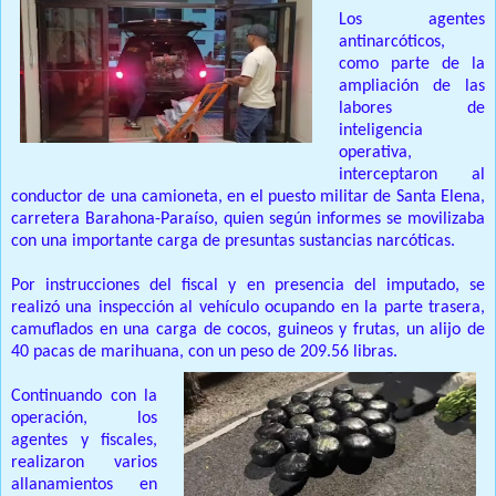
Los agentes
antinarcóticos,
como parte de la
ampliación de las
labores de
inteligencia
operativa,
interceptaron al
conductor de una camioneta, en el puesto militar de Santa Elena,
carretera Barahona-Paraíso, quien según informes se movilizaba
con una importante carga de presuntas sustancias narcóticas.
Por instrucciones del fiscal y en presencia del imputado, se
realizó una inspección al vehículo ocupando en la parte trasera,
camuflados en una carga de cocos, guineos y frutas, un alijo de
40 pacas de marihuana, con un peso de 209.56 libras.
Continuando con la
operación, los
agentes y fiscales,
realizaron varios
allanamientos en