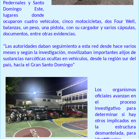
Pedernales y Santo
Domingo Este,
lugares donde
ocuparon cuatro vehículos, cinco motocicletas, dos Four Well,
balanzas, un peso, una pistola, con su cargador y varios cápsulas,
documentos, entre otras evidencias.
“Las autoridades daban seguimiento a esta red desde hace varios
meses y según la investigación, movilizaban importantes alijos de
sustancias narcóticas ocultas en vehículos, desde la región sur del
país, hacia el Gran Santo Domingo”
Los organismos
oficiales avanzan en
el proceso
investigativo para
determinar si hay
otros implicados en
la estructura
desmantelada, para