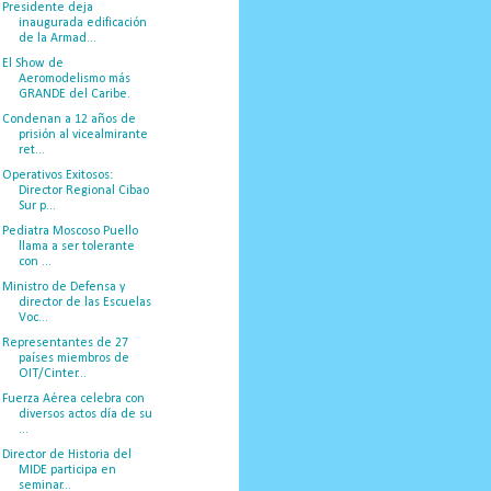
Presidente deja
inaugurada edificación
de la Armad...
El Show de
Aeromodelismo más
GRANDE del Caribe.
Condenan a 12 años de
prisión al vicealmirante
ret...
Operativos Exitosos:
Director Regional Cibao
Sur p...
Pediatra Moscoso Puello
llama a ser tolerante
con ...
Ministro de Defensa y
director de las Escuelas
Voc...
Representantes de 27
países miembros de
OIT/Cinter...
Fuerza Aérea celebra con
diversos actos día de su
...
Director de Historia del
MIDE participa en
seminar...