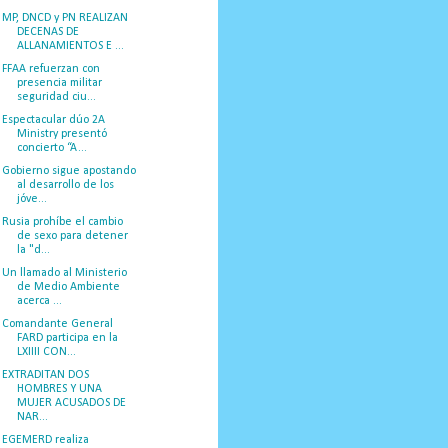
MP, DNCD y PN REALIZAN
DECENAS DE
ALLANAMIENTOS E ...
FFAA refuerzan con
presencia militar
seguridad ciu...
Espectacular dúo 2A
Ministry presentó
concierto “A...
Gobierno sigue apostando
al desarrollo de los
jóve...
Rusia prohíbe el cambio
de sexo para detener
la "d...
Un llamado al Ministerio
de Medio Ambiente
acerca ...
Comandante General
FARD participa en la
LXIIII CON...
EXTRADITAN DOS
HOMBRES Y UNA
MUJER ACUSADOS DE
NAR...
EGEMERD realiza