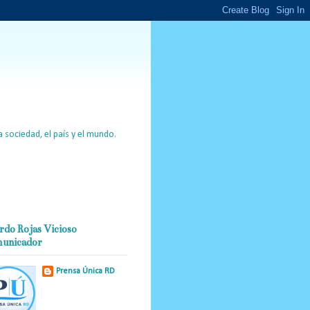
 sociedad, el país y el mundo.
rdo Rojas Vicioso
unicador
Prensa Única RD
Nuestro medio de
comunicación