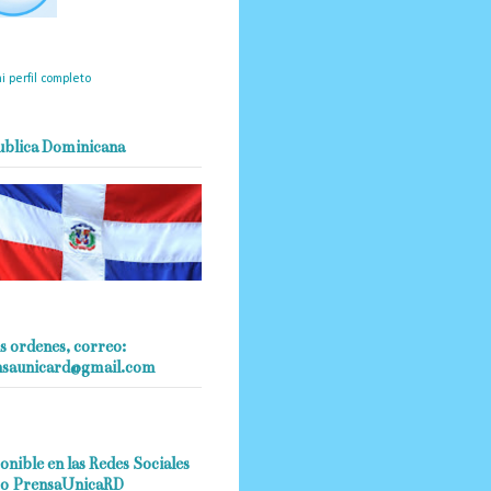
mantendrá políticas
estrictas basadas en la
ividad, veracidad y criterio
dístico en todo momento.
i perfil completo
ublica Dominicana
s ordenes, correo:
nsaunicard@gmail.com
onible en las Redes Sociales
o PrensaUnicaRD