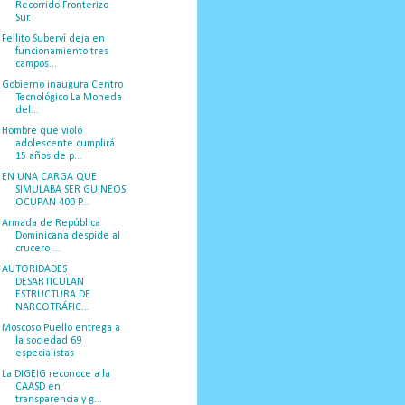
Recorrido Fronterizo
Sur.
Fellito Suberví deja en
funcionamiento tres
campos...
Gobierno inaugura Centro
Tecnológico La Moneda
del...
Hombre que violó
adolescente cumplirá
15 años de p...
EN UNA CARGA QUE
SIMULABA SER GUINEOS
OCUPAN 400 P...
Armada de República
Dominicana despide al
crucero ...
AUTORIDADES
DESARTICULAN
ESTRUCTURA DE
NARCOTRÁFIC...
Moscoso Puello entrega a
la sociedad 69
especialistas
La DIGEIG reconoce a la
CAASD en
transparencia y g...