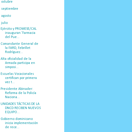
►
octubre
(35)
►
septiembre
(39)
►
agosto
(46)
▼
julio
(43)
Ejército y PROMESE/CAL
inauguran 'Farmacia
del Pue...
Comandante General de
la FARD, Febrillet
Rodríguez...
Alta oficialidad de la
Armada participa en
simposi...
Escuelas Vocacionales
certifican por primera
vez t...
Presidente Abinader:
Reforma de la Policía
Naciona...
UNIDADES TÁCTICAS DE LA
DNCD RECIBEN NUEVOS
EQUIPO...
Gobierno dominicano
inicia implementación
de rece...