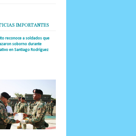
TICIAS IMPORTANTES
cito reconoce a soldados que
azaron soborno durante
ativo en Santiago Rodríguez
a Única RD _Los miembros de la
tución impidieron el ingreso
ular de dinero al país y reafirmaron
u actuación los valore...