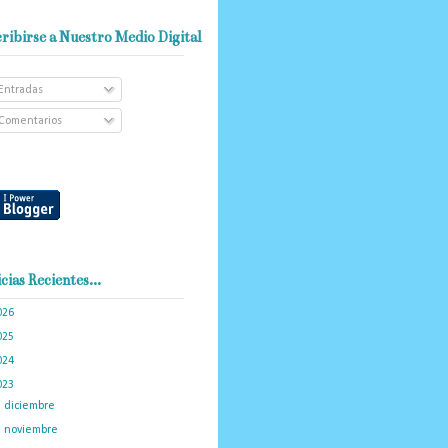
ribirse a Nuestro Medio Digital
Entradas
Comentarios
cias Recientes...
026
(102)
025
(288)
024
(374)
023
(434)
►
diciembre
(34)
►
noviembre
(35)