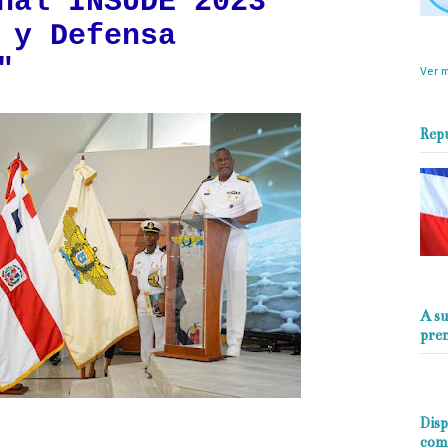
nal INSUDE 2023
 y Defensa
objet
perio
"
Ver m
Rep
A su
pre
Disp
com