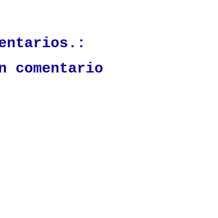
ación mantendrá políticas estrictas basadas en la objetividad, veracidad
n todo momento.
entarios.:
n comentario