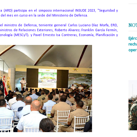
 (ARD) participa en el simposio internacional INSUDE 2023, "Seguridad y
27 del mes en curso en la sede del Ministerio de Defensa.
NO
el ministro de Defensa, teniente general Carlos Luciano Díaz Morfa, ERD,
nistros de Relaciones Exteriores, Roberto Alvarez;
Franklin García Fermín,
ecnología (MESCyT);
y Pavel Ernesto Isa Contreras, Economía, Planificación y
Ejér
rech
oper
Prens
insti
irreg
con s