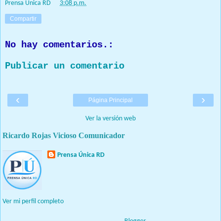
Prensa Única RD
at
3:08 p.m.
Compartir
No hay comentarios.:
Publicar un comentario
‹
›
Página Principal
Ver la versión web
Ricardo Rojas Vicioso Comunicador
Prensa Única RD
Nuestro medio de comunicación mantendrá políticas estrictas
basadas en la objetividad, veracidad y criterio periodístico en
todo momento.
Ver mi perfil completo