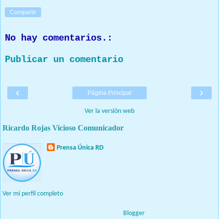
Compartir
No hay comentarios.:
Publicar un comentario
‹
›
Página Principal
Ver la versión web
Ricardo Rojas Vicioso Comunicador
Prensa Única RD
Nuestro medio de comunicación mantendrá políticas estrictas
basadas en la objetividad, veracidad y criterio periodístico en
todo momento.
Ver mi perfil completo
Con tecnología de
Blogger
.