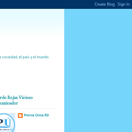
 sociedad, el país y el mundo.
rdo Rojas Vicioso
unicador
Prensa Única RD
Nuestro medio de
comunicación