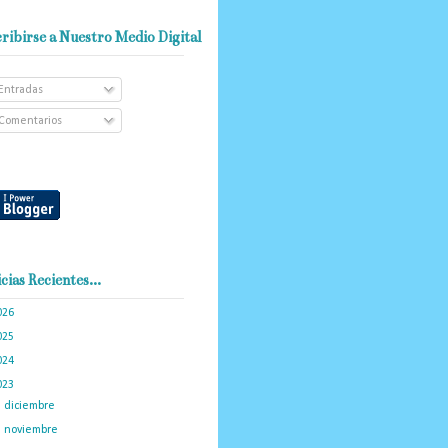
ribirse a Nuestro Medio Digital
Entradas
Comentarios
cias Recientes...
026
(102)
025
(288)
024
(374)
023
(434)
►
diciembre
(34)
►
noviembre
(35)