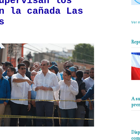
upervisan los
n la cañada Las
objet
perio
s
Ver m
Rep
A su
pre
Disp
com