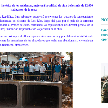
istórica de los residentes, mejorará la calidad de vida de los más de 12,000
habitantes de la zona.
a República, Luis
Abinader,
supervisó
este viernes
los
trabajos
de remozamiento
NO
ocientas, en el sector de Los Ríos, luego del paso por el país de la tormenta
onocer el avance de estos, recibiendo las explicaciones del director general de la
o), institución responsable de la ejecución de la obra.
Ejér
rech
un recorrido por el afluente que en años anteriores y por el descuido histórico de
oper
ro para los moradores de los alrededores que tenían que abandonar su vivienda tan
lgún fenómeno. atmosférico.
Prens
insti
irreg
con s