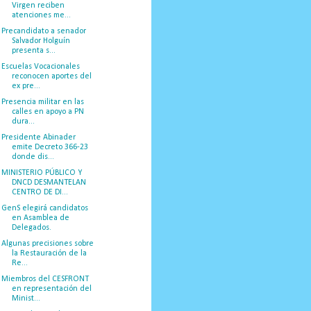
Virgen reciben
atenciones me...
Precandidato a senador
Salvador Holguín
presenta s...
Escuelas Vocacionales
reconocen aportes del
ex pre...
Presencia militar en las
calles en apoyo a PN
dura...
Presidente Abinader
emite Decreto 366-23
donde dis...
MINISTERIO PÚBLICO Y
DNCD DESMANTELAN
CENTRO DE DI...
GenS elegirá candidatos
en Asamblea de
Delegados.
Algunas precisiones sobre
la Restauración de la
Re...
Miembros del CESFRONT
en representación del
Minist...