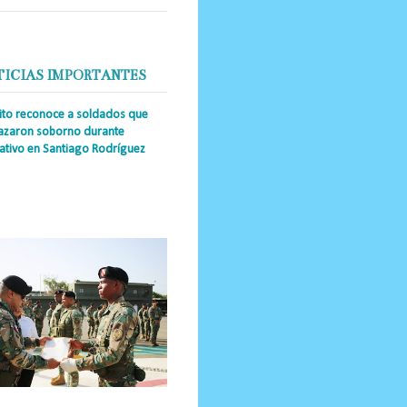
TICIAS IMPORTANTES
cito reconoce a soldados que
azaron soborno durante
ativo en Santiago Rodríguez
a Única RD _Los miembros de la
tución impidieron el ingreso
ular de dinero al país y reafirmaron
u actuación los valore...