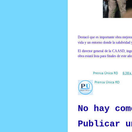
Destacó que es importante obra mejorar
vida y un entorno donde la salubridad 
El director general de la CAASD, inge
obra estará lista para finales de este a
Posted by
Prensa Única RD
at
6:38 a
Prensa Única RD
Nuestro medio de comunic
y criterio periodístico e
No hay com
Publicar u