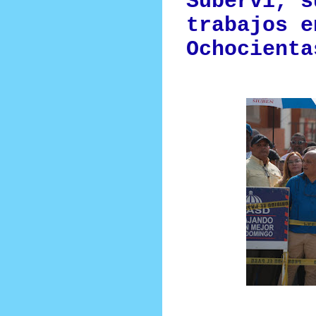
Suberví, s
trabajos e
Ochocienta