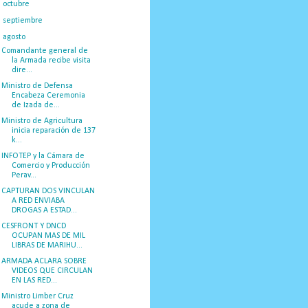
►
octubre
(35)
►
septiembre
(39)
▼
agosto
(46)
Comandante general de
la Armada recibe visita
dire...
Ministro de Defensa
Encabeza Ceremonia
de Izada de...
Ministro de Agricultura
inicia reparación de 137
k...
INFOTEP y la Cámara de
Comercio y Producción
Perav...
CAPTURAN DOS VINCULAN
A RED ENVIABA
DROGAS A ESTAD...
CESFRONT Y DNCD
OCUPAN MAS DE MIL
LIBRAS DE MARIHU...
ARMADA ACLARA SOBRE
VIDEOS QUE CIRCULAN
EN LAS RED...
Ministro Limber Cruz
acude a zona de