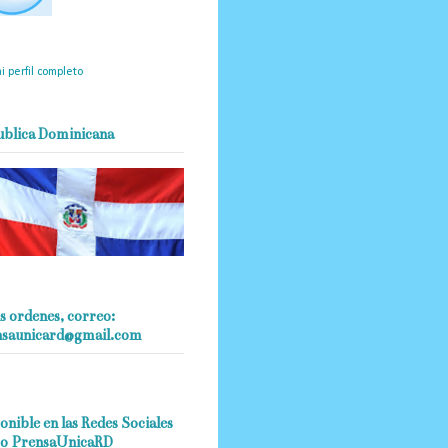
mantendrá políticas
estrictas basadas en la
ividad, veracidad y criterio
dístico en todo momento.
i perfil completo
ublica Dominicana
s ordenes, correo:
nsaunicard@gmail.com
onible en las Redes Sociales
o PrensaUnicaRD