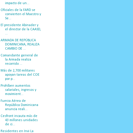
impacto de un...
Oficiales de la FARD se
convierten el Maestro y
Se...
El presidente Abinader y
el director de la CAASD,
...
ARMADA DE REPÚBLICA
DOMINICANA, REALIZA
CAMBIO DE ...
Comandante general de
la Armada realiza
recorrido ...
Más de 2,700 militares
apoyan tareas del COE
por p...
Prohíben aumentos
salariales, ingresos y
movimient...
Fuerza Aérea de
República Dominicana
anuncia reali...
Cesfront incauta más de
43 millones unidades
de ci...
Residentes en Invi La