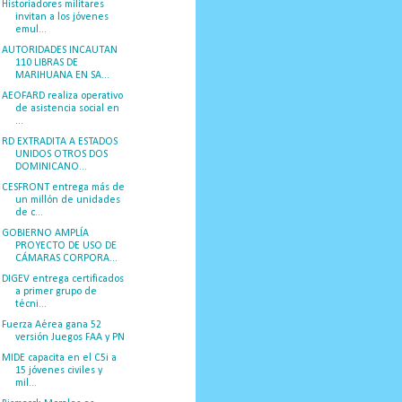
Historiadores militares
invitan a los jóvenes
emul...
AUTORIDADES INCAUTAN
110 LIBRAS DE
MARIHUANA EN SA...
AEOFARD realiza operativo
de asistencia social en
...
RD EXTRADITA A ESTADOS
UNIDOS OTROS DOS
DOMINICANO...
CESFRONT entrega más de
un millón de unidades
de c...
GOBIERNO AMPLÍA
PROYECTO DE USO DE
CÁMARAS CORPORA...
DIGEV entrega certificados
a primer grupo de
técni...
Fuerza Aérea gana 52
versión Juegos FAA y PN
MIDE capacita en el C5i a
15 jóvenes civiles y
mil...