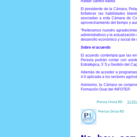
Rafael Santos Badía.
El presidente de la Cámara, Pela
fortalecer las habilidades bla
asociadas a esta Cámara de Come
aprovechamiento del tiempo y aum
“Reiteramos nuestro agradecimien
administrativos y la actualizació
desarrollo económico y social de
Sobre el acuerdo
El acuerdo contempla que las e
Peravia podrán contar con asis
Estratégica, 5´S y Gestión del Ca
Además de acceder a programas i
4.0 aplicada a los sectores agrícol
Asimismo, la Cámara se comprom
Formación Dual del INFOTEP.
Posted by
Prensa Única RD
at
11:50 
Prensa Única RD
Nuestro medio de comunic
y criterio periodístico e