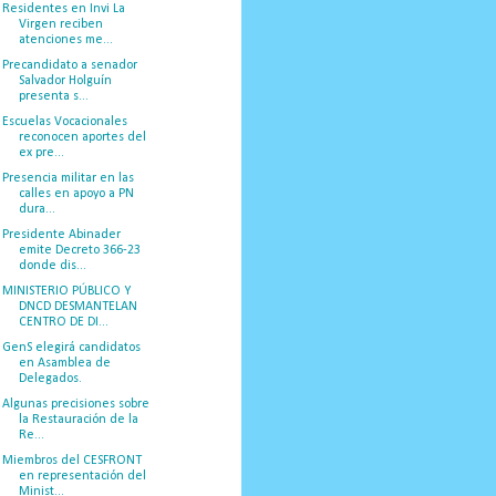
Residentes en Invi La
Virgen reciben
atenciones me...
Precandidato a senador
Salvador Holguín
presenta s...
Escuelas Vocacionales
reconocen aportes del
ex pre...
Presencia militar en las
calles en apoyo a PN
dura...
Presidente Abinader
emite Decreto 366-23
donde dis...
MINISTERIO PÚBLICO Y
DNCD DESMANTELAN
CENTRO DE DI...
GenS elegirá candidatos
en Asamblea de
Delegados.
Algunas precisiones sobre
la Restauración de la
Re...
Miembros del CESFRONT
en representación del
Minist...