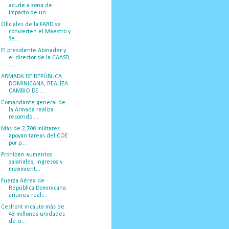
acude a zona de
impacto de un...
Oficiales de la FARD se
convierten el Maestro y
Se...
El presidente Abinader y
el director de la CAASD,
...
ARMADA DE REPÚBLICA
DOMINICANA, REALIZA
CAMBIO DE ...
Comandante general de
la Armada realiza
recorrido ...
Más de 2,700 militares
apoyan tareas del COE
por p...
Prohíben aumentos
salariales, ingresos y
movimient...
Fuerza Aérea de
República Dominicana
anuncia reali...
Cesfront incauta más de
43 millones unidades
de ci...