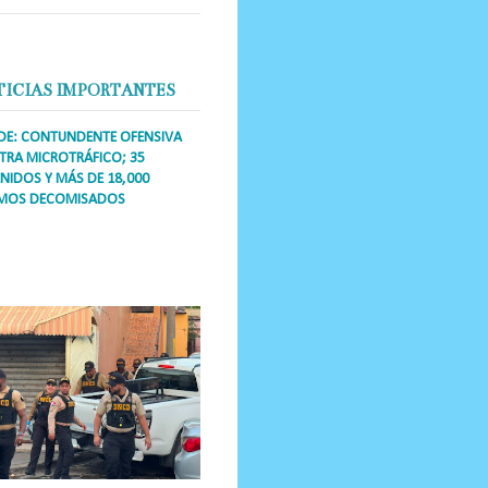
TICIAS IMPORTANTES
DE: CONTUNDENTE OFENSIVA
RA MICROTRÁFICO; 35
NIDOS Y MÁS DE 18,000
MOS DECOMISADOS
a Única RD Los operativos de
dicción abarcaron a más de 25
res de esa demarcación, donde
s se confiscaron armas, dinero,...