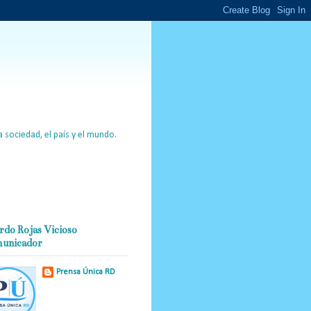
 sociedad, el país y el mundo.
rdo Rojas Vicioso
unicador
Prensa Única RD
Nuestro medio de
comunicación