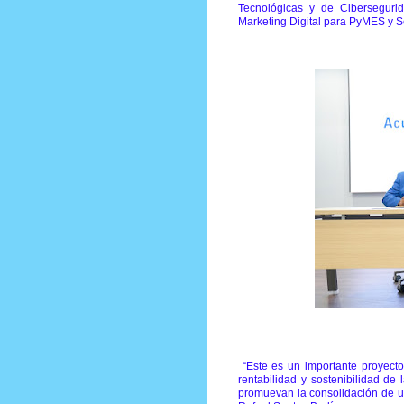
Tecnológicas y de Ciberseguri
Marketing Digital para PyMES y Se
“Este es un importante proyecto
rentabilidad y sostenibilidad d
promuevan la consolidación de un