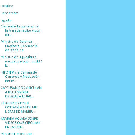
►
octubre
(35)
►
septiembre
(39)
▼
agosto
(46)
Comandante general de
la Armada recibe visita
dire...
Ministro de Defensa
Encabeza Ceremonia
de Izada de...
Ministro de Agricultura
inicia reparación de 137
k...
INFOTEP y la Cámara de
Comercio y Producción
Perav...
CAPTURAN DOS VINCULAN
A RED ENVIABA
DROGAS A ESTAD...
CESFRONT Y DNCD
OCUPAN MAS DE MIL
LIBRAS DE MARIHU...
ARMADA ACLARA SOBRE
VIDEOS QUE CIRCULAN
EN LAS RED...
Ministro Limber Cruz