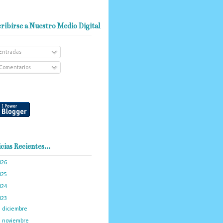
ribirse a Nuestro Medio Digital
Entradas
Comentarios
cias Recientes...
026
(101)
025
(288)
024
(374)
023
(434)
►
diciembre
(34)
►
noviembre
(35)