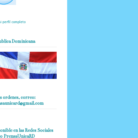
mantendrá políticas
estrictas basadas en la
ividad, veracidad y criterio
dístico en todo momento.
i perfil completo
ublica Dominicana
s ordenes, correo:
nsaunicard@gmail.com
onible en las Redes Sociales
o PrensaUnicaRD