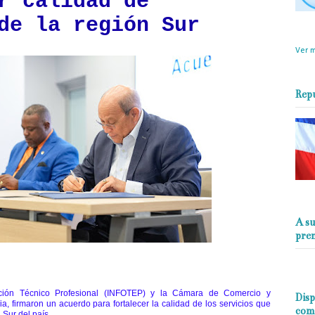
r calidad de
de la región Sur
objet
perio
Ver m
Rep
A su
pre
ación Técnico Profesional (INFOTEP) y la Cámara de Comercio y
Disp
a, firmaron un acuerdo para fortalecer la calidad de los servicios que
com
 Sur del país.