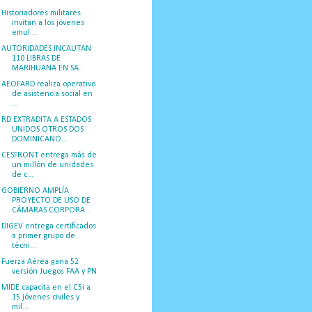
Historiadores militares
invitan a los jóvenes
emul...
AUTORIDADES INCAUTAN
110 LIBRAS DE
MARIHUANA EN SA...
AEOFARD realiza operativo
de asistencia social en
...
RD EXTRADITA A ESTADOS
UNIDOS OTROS DOS
DOMINICANO...
CESFRONT entrega más de
un millón de unidades
de c...
GOBIERNO AMPLÍA
PROYECTO DE USO DE
CÁMARAS CORPORA...
DIGEV entrega certificados
a primer grupo de
técni...
Fuerza Aérea gana 52
versión Juegos FAA y PN
MIDE capacita en el C5i a
15 jóvenes civiles y
mil...