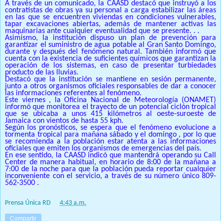
A través de un comunicado, la CAASD destacó que instruyó a los
contratistas de obras ya su personal a carga estabilizar las áreas
en las que se encuentren viviendas en condiciones vulnerables,
tapar excavaciones abiertas, además de mantener activas las
maquinarias ante cualquier eventualidad que se presente. .
.
Asimismo, la institución dispuso un plan de prevención para
garantizar el suministro de agua potable al Gran Santo Domingo,
durante y después del fenómeno natural.
También informó que
cuenta con la existencia de suficientes químicos que garantizan la
operación de los sistemas, en caso de presentar turbiedades
producto de las lluvias.
Destacó que la institución se mantiene en sesión permanente,
junto a otros organismos oficiales responsables de dar a conocer
las informaciones referentes al fenómeno.
Este viernes
, la Oficina Nacional de Meteorología (ONAMET)
informó que monitorea el trayecto de un potencial ciclón tropical
que se ubicaba a unos 415 kilómetros al oeste-suroeste de
Jamaica con vientos de hasta 55 kph.
Según los pronósticos, se espera que el fenómeno evolucione a
tormenta tropical para mañana
sábado y el domingo
, por lo que
se recomienda a la población estar atenta a las informaciones
oficiales que emiten los organismos de emergencias del país.
En ese sentido, la CAASD indicó que mantendrá operando su Call
Center de manera habitual, en horario
de 8:00 de la mañana a
7:00 de la noche
para que la población pueda reportar cualquier
inconveniente con el servicio, a través de su número único
809-
562-3500
.
Prensa Única RD
at
4:43 a.m.
Compartir