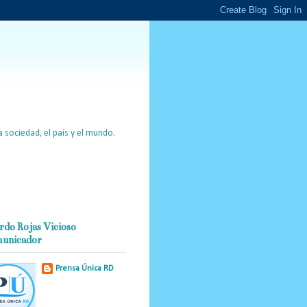
 sociedad, el país y el mundo.
rdo Rojas Vicioso
unicador
Prensa Única RD
Nuestro medio de
comunicación