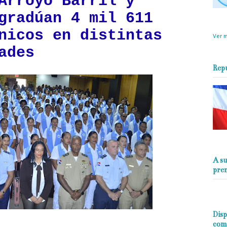
Arroyo Barril y
gradúan 4 mil 611
objet
perio
nicos en distintas
Ver m
ades
Rep
A su
pre
Disp
com