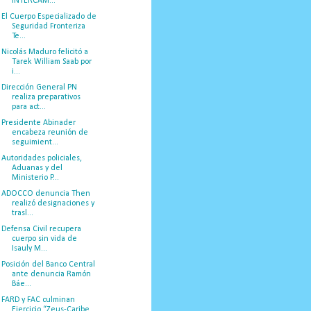
INTERCAM...
El Cuerpo Especializado de
Seguridad Fronteriza
Te...
Nicolás Maduro felicitó a
Tarek William Saab por
i...
Dirección General PN
realiza preparativos
para act...
Presidente Abinader
encabeza reunión de
seguimient...
Autoridades policiales,
Aduanas y del
Ministerio P...
ADOCCO denuncia Then
realizó designaciones y
trasl...
Defensa Civil recupera
cuerpo sin vida de
Isauly M...
Posición del Banco Central
ante denuncia Ramón
Báe...
FARD y FAC culminan
Ejercicio “Zeus-Caribe