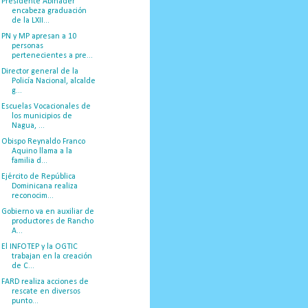
Presidente Abinader
encabeza graduación
de la LXII...
PN y MP apresan a 10
personas
pertenecientes a pre...
Director general de la
Policía Nacional, alcalde
g...
Escuelas Vocacionales de
los municipios de
Nagua, ...
Obispo Reynaldo Franco
Aquino llama a la
familia d...
Ejército de República
Dominicana realiza
reconocim...
Gobierno va en auxiliar de
productores de Rancho
A...
El INFOTEP y la OGTIC
trabajan en la creación
de C...
FARD realiza acciones de
rescate en diversos
punto...