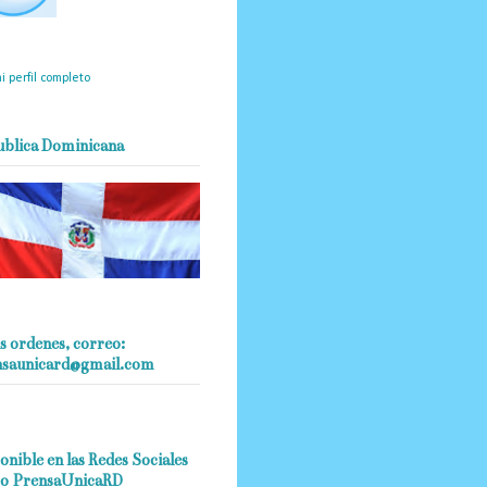
mantendrá políticas
estrictas basadas en la
ividad, veracidad y criterio
dístico en todo momento.
i perfil completo
ublica Dominicana
s ordenes, correo:
nsaunicard@gmail.com
onible en las Redes Sociales
o PrensaUnicaRD