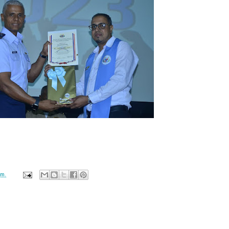
.m.
ación mantendrá políticas estrictas basadas en la objetividad, veracidad
n todo momento.