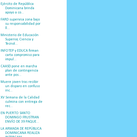
Ejército de República
Dominicana brinda
apoyo a co...
FARD supervisa zona bajo
su responsabilidad por
ll...
Ministerio de Educación
Superior, Ciencia y
Tecnol...
INFOTEP y EDUCA firman
carta compromiso para
impul...
CAASD pone en marcha
plan de contingencia
ante pos...
Muere joven tras recibir
un disparo en confuso
inc...
XV Semana de la Calidad
culmina con entrega de
rec...
EN PUERTO SANTO
DOMINGO FRUSTRAN
ENVÍO DE 39 PAQUE...
LA ARMADA DE REPÚBLICA
DOMINICANA REALIZA