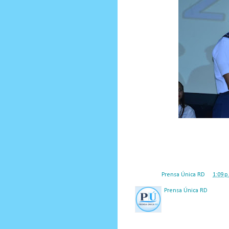
Posted by
Prensa Única RD
at
1:09 p
Prensa Única RD
Nuestro medio de comunic
y criterio periodístico e