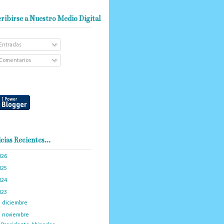
ribirse a Nuestro Medio Digital
Entradas
Comentarios
cias Recientes...
026
(102)
025
(288)
024
(374)
023
(434)
►
diciembre
(34)
▼
noviembre
(35)