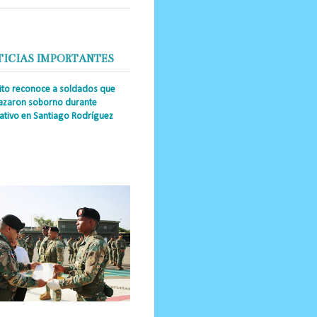
TICIAS IMPORTANTES
cito reconoce a soldados que
azaron soborno durante
ativo en Santiago Rodríguez
a Única RD _Los miembros de la
tución impidieron el ingreso
ular de dinero al país y reafirmaron
u actuación los valore...