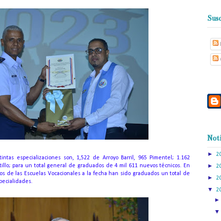
Susc
Noti
►
2
intas especializaciones son, 1,522 de Arroyo Barril, 965 Pimentel;
1.162
►
illo;
para un total general de graduados de 4 mil 611 nuevos técnicos.
En
2
os de las Escuelas Vocacionales a la fecha han sido graduados un total de
►
2
pecialidades.
▼
2