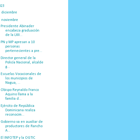
023
(434)
►
diciembre
(34)
▼
noviembre
(35)
Presidente Abinader
encabeza graduación
de la LXII...
PN y MP apresan a 10
personas
pertenecientes a pre...
Director general de la
Policía Nacional, alcalde
g...
Escuelas Vocacionales de
los municipios de
Nagua, ...
Obispo Reynaldo Franco
Aquino llama a la
familia d...
Ejército de República
Dominicana realiza
reconocim...
Gobierno va en auxiliar de
productores de Rancho
A...
El INFOTEP y la OGTIC