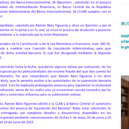
 activos del Banco Intercontinental, SA (Baninter) , cometidas en el proceso
tidad de intermediación financiera, el Banco Central de la República
ación Administrativa del Banco Intercontinental, SA (CLAB) cumplen con el
te:
NO
mprobado, cometido por Ramón Báez Figueroa y otros en Baninter y por el
nte en lo penal y en lo civil, se inició el proceso de disolución y posterior
 conforme a lo ordenado por la Junta Monetaria.
INAI
infan
ndato de la Constitución y de la Ley Monetaria y Financiera, núm.
183-02,
la ge
sada a nombrar una Comisión de Liquidación Administrativa, para que
vos de dicha entidad bancaria, la cual fue designada mediante la Segunda
Prens
3.
Rodrí
es la
extendido hasta la fecha, quedando algunos activos por realización, de los
Nacio
especial por las particularidades del enorme fraude del que dan cuenta las
ibunales, los que comprobaron que Ramón Báez Figueroa y los otros
elo, que le permitía ocultar a las autoridades de la supervisión bancaria
ntidad.
Esto ha implicado prolongados procesos para regularizar la titularidad
realización, varios de los cuales aún se encuentran siendo conocidos por los
des y sostenidos esfuerzos para su culminación exitosa.
o, Ramón Báez Figueroa solicitó a la CLAB y al Banco Central el suministro
entos del proceso de liquidación del Baninter.
Todas estas solicitudes le
entregadas con completos detalles y documentos, disponibles en los
 respondió mediante comunicaciones de fechas 5 de mayo, 30 de junio y 20
 el 29 de junio de 2023.