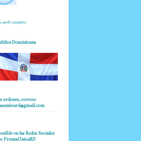
mantendrá políticas
estrictas basadas en la
ividad, veracidad y criterio
dístico en todo momento.
i perfil completo
ublica Dominicana
s ordenes, correo:
nsaunicard@gmail.com
onible en las Redes Sociales
o PrensaUnicaRD