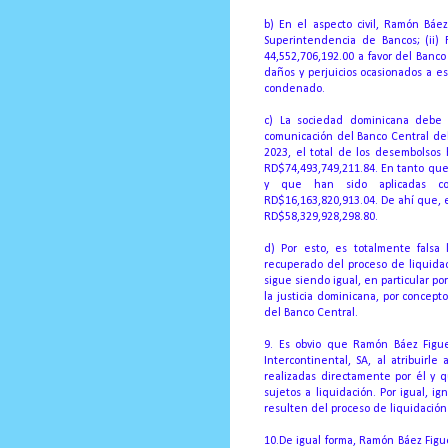
b) En el aspecto civil, Ramón Báe
Superintendencia de Bancos;
(ii)
44,552,706,192.00 a favor del Banco
daños y perjuicios ocasionados a e
condenado.
c) La sociedad dominicana debe 
comunicación del Banco Central del
2023, el total de los desembolsos
RD$74,493,749,211.84.
En tanto que
y que han sido aplicadas co
RD$16,163,820,913.04.
De ahí que, e
RD$58,329,928,298.80.
d) Por esto, es totalmente fals
recuperado del proceso de liquida
sigue siendo igual, en particular 
la justicia dominicana, por concep
del Banco Central.
9. Es obvio que Ramón Báez Figue
Intercontinental, SA, al atribuirl
realizadas directamente por él y 
sujetos a liquidación.
Por igual, i
resulten del proceso de liquidación
10.De igual forma, Ramón Báez Figu