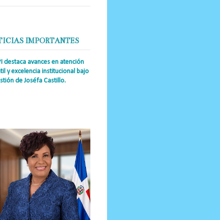
TICIAS IMPORTANTES
PI destaca avances en atención
til y excelencia institucional bajo
stión de Joséfa Castillo.
a Única RD Josefa Castillo
guez (también referida como Joséfa)
 directora ejecutiva del Instituto
nal de Atención Integr...