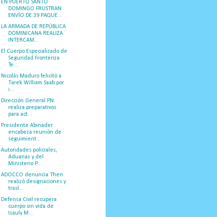
EN PUERTO SANTO
DOMINGO FRUSTRAN
ENVÍO DE 39 PAQUE...
LA ARMADA DE REPÚBLICA
DOMINICANA REALIZA
INTERCAM...
El Cuerpo Especializado de
Seguridad Fronteriza
Te...
Nicolás Maduro felicitó a
Tarek William Saab por
i...
Dirección General PN
realiza preparativos
para act...
Presidente Abinader
encabeza reunión de
seguimient...
Autoridades policiales,
Aduanas y del
Ministerio P...
ADOCCO denuncia Then
realizó designaciones y
trasl...
Defensa Civil recupera
cuerpo sin vida de
Isauly M...