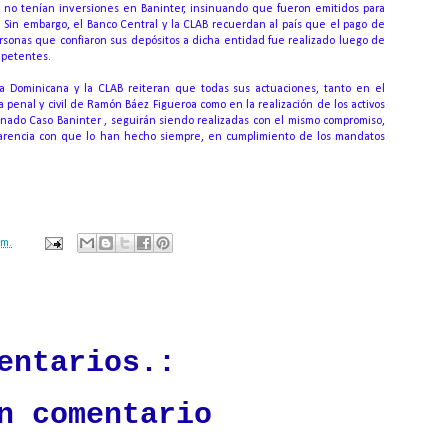
 no tenían inversiones en Baninter, insinuando que fueron emitidos para
.
Sin embargo, el Banco Central y la CLAB recuerdan al país que el pago de
personas que confiaron sus depósitos a dicha entidad fue realizado luego de
mpetentes.
ca Dominicana y la CLAB reiteran que todas sus actuaciones, tanto en el
penal y civil de Ramón Báez Figueroa como en la realización de los activos
nado Caso Baninter , seguirán siendo realizadas con el mismo compromiso,
sparencia con que lo han hecho siempre, en cumplimiento de los mandatos
.m.
ación mantendrá políticas estrictas basadas en la objetividad, veracidad
n todo momento.
entarios.:
n comentario