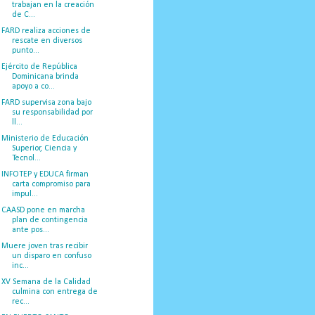
trabajan en la creación
de C...
FARD realiza acciones de
rescate en diversos
punto...
Ejército de República
Dominicana brinda
apoyo a co...
FARD supervisa zona bajo
su responsabilidad por
ll...
Ministerio de Educación
Superior, Ciencia y
Tecnol...
INFOTEP y EDUCA firman
carta compromiso para
impul...
CAASD pone en marcha
plan de contingencia
ante pos...
Muere joven tras recibir
un disparo en confuso
inc...
XV Semana de la Calidad
culmina con entrega de
rec...