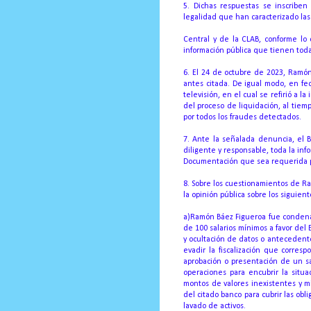
5. Dichas respuestas se inscriben 
legalidad que han caracterizado las
Central y de la CLAB, conforme lo
información pública que tienen toda
6. El 24 de octubre de 2023, Ramón
antes citada.
De igual modo, en fe
televisión, en el cual se refirió a 
del proceso de liquidación, al tiem
por todos los fraudes detectados.
7. Ante la señalada denuncia, el B
diligente y responsable, toda la inf
Documentación que sea requerida po
8. Sobre los cuestionamientos de R
la opinión pública sobre los siguien
a)Ramón Báez Figueroa fue condena
de 100 salarios mínimos a favor del
y ocultación de datos o antecedentes,
evadir la fiscalización que corres
aprobación o presentación de un sa
operaciones para encubrir la situa
montos de valores inexistentes y mi
del citado banco para cubrir las ob
lavado de activos.