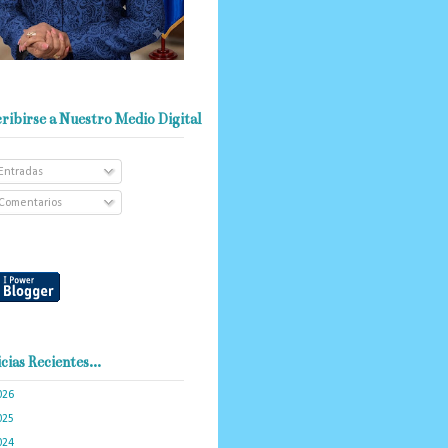
ribirse a Nuestro Medio Digital
Entradas
Comentarios
cias Recientes...
026
(103)
025
(288)
024
(374)