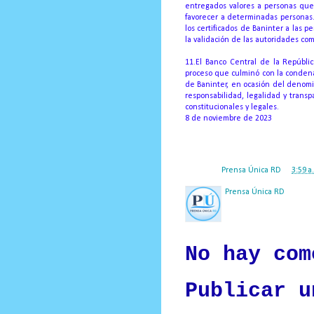
entregados valores a personas que
favorecer a determinadas personas
los certificados de Baninter a las 
la validación de las autoridades co
11.El Banco Central de la Repúbli
proceso que culminó con la condena 
de Baninter, en ocasión del denomi
responsabilidad, legalidad y tran
constitucionales y legales.
8 de noviembre de 2023
Posted by
Prensa Única RD
at
3:59 a
Prensa Única RD
Nuestro medio de comunic
y criterio periodístico e
No hay com
Publicar u