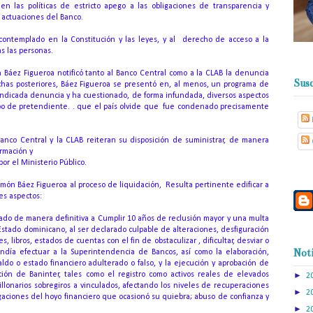
en las políticas de estricto apego a las obligaciones de transparencia y
 actuaciones del Banco.
 contemplado en la Constitución y las leyes, y al
derecho de acceso a la
s las personas.
 Báez Figueroa notificó tanto al Banco Central como a la CLAB la denuncia
Susc
chas posteriores, Báez Figueroa se presentó en, al menos, un programa de
la indicada denuncia y ha cuestionado, de forma infundada, diversos aspectos
po de pretendiente. .
que el país olvide que
fue condenado precisamente
anco Central y la CLAB reiteran su disposición de suministrar, de manera
ormación y
r el Ministerio Público.
amón Báez Figueroa al proceso de liquidación,
Resulta pertinente edificar a
tes aspectos:
do de manera definitiva a Cumplir 10 años de reclusión mayor y una multa
 Estado dominicano, al ser declarado culpable de alteraciones, desfiguración
 libros, estados de cuentas con el fin de obstaculizar , dificultar, desviar o
Noti
pondía efectuar a la Superintendencia de Bancos, así como la elaboración,
ldo o estado financiero adulterado o falso, y la ejecución y aprobación de
ción de Baninter, tales como el registro como activos reales de elevados
►
2
llonarios sobregiros a vinculados, afectando los niveles de recuperaciones
►
2
ligaciones del hoyo financiero que ocasionó su quiebra;
abuso de confianza y
►
2