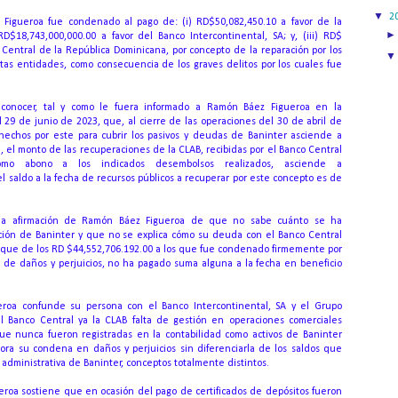
▼
2
z Figueroa fue condenado al pago de: (i) RD$50,082,450.10 a favor de la
 RD$18,743,000,000.00 a favor del Banco Intercontinental, SA;
y, (iii) RD$
 Central de la República Dominicana, por concepto de la reparación por los
stas entidades, como consecuencia de los graves delitos por los cuales fue
conocer, tal y como le fuera informado a Ramón Báez Figueroa en la
 29 de junio de 2023, que, al cierre de las operaciones del 30 de abril de
 hechos por este para cubrir los pasivos y deudas de Baninter asciende a
, el monto de las recuperaciones de la CLAB, recibidas por el Banco Central
mo abono a los indicados desembolsos realizados, asciende a
l saldo a la fecha de recursos públicos a recuperar por este concepto es de
a la afirmación de Ramón Báez Figueroa de que no sabe cuánto se ha
ción de Baninter y que no se explica cómo su deuda con el Banco Central
porque de los RD $44,552,706.192.00 a los que fue condenado firmemente por
to de daños y perjuicios, no ha pagado suma alguna a la fecha en beneficio
roa confunde su persona con el Banco Intercontinental, SA y el Grupo
e al Banco Central ya la CLAB falta de gestión en operaciones comerciales
que nunca fueron registradas en la contabilidad como activos de Baninter
gnora su condena en daños y perjuicios sin diferenciarla de los saldos que
 administrativa de Baninter, conceptos totalmente distintos.
eroa sostiene que en ocasión del pago de certificados de depósitos fueron