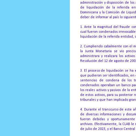
administración y disposición de los
de liquidación de la referida en
Dominicana y la Comisión de Liquid
deber de informar al país lo siguien
1. Ante la magnitud del fraude co
cual fueron condenados irrevocableme
liquidación de la referida entidad,
2. Cumpliendo cabalmente con el ma
la Junta Monetaria se vio preci
administrara y realizara los acti
Resolución del 12 de agosto de 200
3. El proceso de liquidación se ha 
que pudieron ser identificados, en 
sentencias de condena de los tr
condenados operaban un banco paral
los reales activos y pasivos de la e
de estos activos, para su posterior 
tribunales y que han implicado gran
4. Durante el transcurso de este añ
de diversas informaciones y docum
fueron debidas y oportunamente 
archivos.
Efectivamente, la CLAB le
de julio de 2023, y el Banco Central