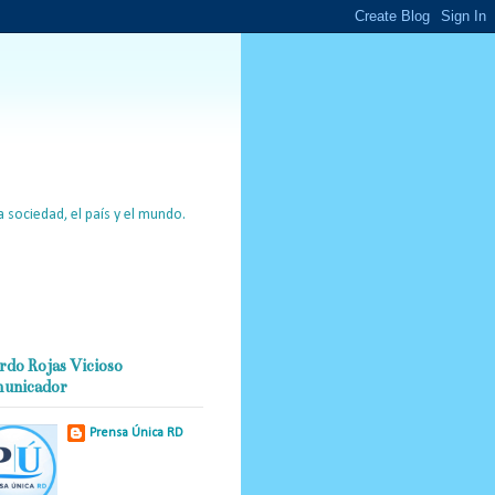
 sociedad, el país y el mundo.
rdo Rojas Vicioso
unicador
Prensa Única RD
Nuestro medio de
comunicación