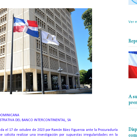
objet
perio
Ver m
Rep
A su
pre
 DOMINICANA
STRATIVA DEL BANCO INTERCONTINENTAL, SA
Disp
da el 17 de octubre de 2023 por Ramón Báez Figueroa ante la Procuraduría
com
 solicita realizar una investigación por supuestas irregularidades en la