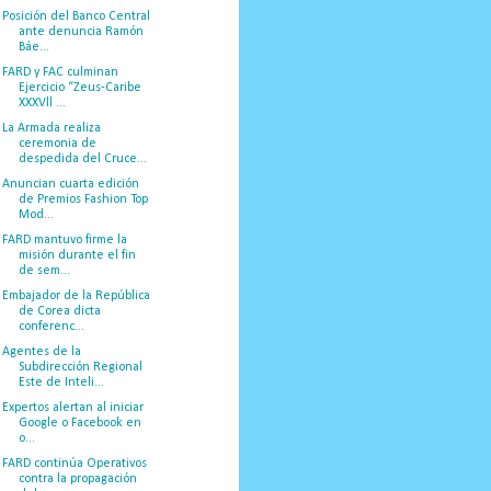
Posición del Banco Central
ante denuncia Ramón
Báe...
FARD y FAC culminan
Ejercicio “Zeus-Caribe
XXXVll ...
La Armada realiza
ceremonia de
despedida del Cruce...
Anuncian cuarta edición
de Premios Fashion Top
Mod...
FARD mantuvo firme la
misión durante el fin
de sem...
Embajador de la República
de Corea dicta
conferenc...
Agentes de la
Subdirección Regional
Este de Inteli...
Expertos alertan al iniciar
Google o Facebook en
o...
FARD continúa Operativos
contra la propagación