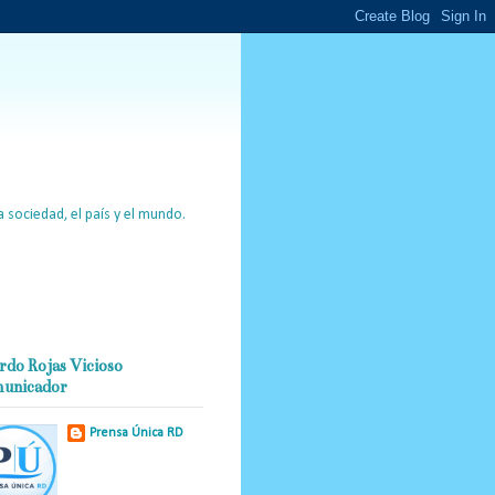
 sociedad, el país y el mundo.
rdo Rojas Vicioso
unicador
Prensa Única RD
Nuestro medio de
comunicación