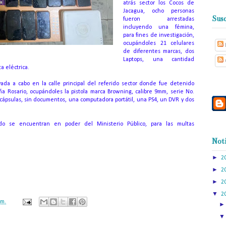
atrás sector los Cocos de
Jacagua, ocho personas
Susc
fueron arrestadas
incluyendo una fémina,
para fines de investigación,
ocupándoles 21 celulares
de diferentes marcas, dos
Laptops, una cantidad
a eléctrica.
ada a cabo en la calle principal del referido sector donde fue detenido
a Rosario, ocupándoles la pistola marca Browning, calibre 9mm, serie No.
 cápsulas, sin documentos, una computadora portátil, una PS4, un DVR y dos
do se encuentran en poder del Ministerio Público, para las multas
Noti
►
2
►
2
►
2
▼
2
.m.