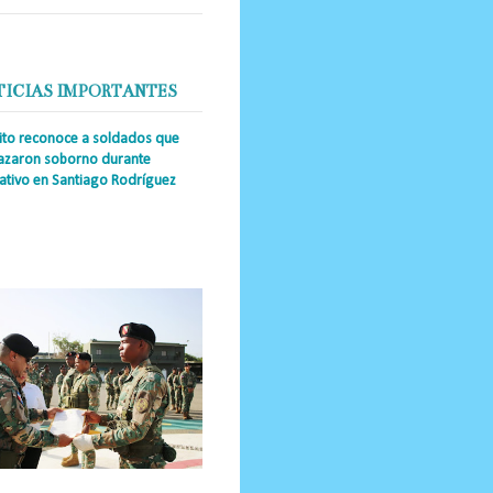
TICIAS IMPORTANTES
cito reconoce a soldados que
azaron soborno durante
ativo en Santiago Rodríguez
a Única RD _Los miembros de la
tución impidieron el ingreso
ular de dinero al país y reafirmaron
u actuación los valore...