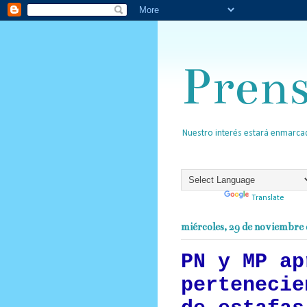
Pren
Nuestro interés estará enmarcad
Powered by
Translate
miércoles, 29 de noviembre
PN y MP ap
pertenecie