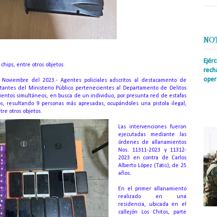
NO
Ejér
chips, entre otros objetos.
rech
oper
e Noviembre del 2023.- Agentes policiales adscritos al destacamento de
antes del Ministerio Público pertenecientes al Departamento de Delitos
Prens
mientos simultáneos, en busca de un individuo, por presunta red de estafas
insti
cos, resultando 9 personas más apresadas, ocupándoles una pistola ilegal,
irreg
ntre otros objetos.
con s
Las intervenciones fueron
ejecutadas mediante las
órdenes de allanamientos
Nos. 11311-2023 y 11312-
2023 en contra de Carlos
Alberto López (Tatis), de 25
años.
En el primer allanamiento
realizado en una
residencia, ubicada en el
callejón Los Chitos, parte