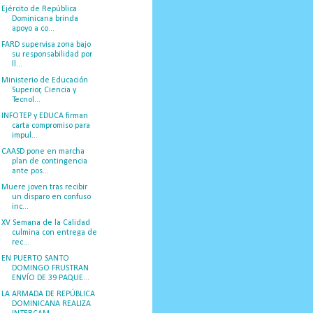
Ejército de República
Dominicana brinda
apoyo a co...
FARD supervisa zona bajo
su responsabilidad por
ll...
Ministerio de Educación
Superior, Ciencia y
Tecnol...
INFOTEP y EDUCA firman
carta compromiso para
impul...
CAASD pone en marcha
plan de contingencia
ante pos...
Muere joven tras recibir
un disparo en confuso
inc...
XV Semana de la Calidad
culmina con entrega de
rec...
EN PUERTO SANTO
DOMINGO FRUSTRAN
ENVÍO DE 39 PAQUE...
LA ARMADA DE REPÚBLICA
DOMINICANA REALIZA