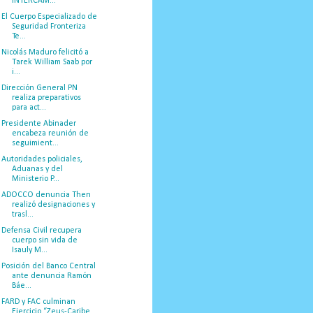
INTERCAM...
El Cuerpo Especializado de
Seguridad Fronteriza
Te...
Nicolás Maduro felicitó a
Tarek William Saab por
i...
Dirección General PN
realiza preparativos
para act...
Presidente Abinader
encabeza reunión de
seguimient...
Autoridades policiales,
Aduanas y del
Ministerio P...
ADOCCO denuncia Then
realizó designaciones y
trasl...
Defensa Civil recupera
cuerpo sin vida de
Isauly M...
Posición del Banco Central
ante denuncia Ramón
Báe...
FARD y FAC culminan
Ejercicio “Zeus-Caribe