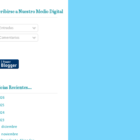
ribirse a Nuestro Medio Digital
Entradas
Comentarios
cias Recientes...
026
(102)
025
(288)
024
(374)
023
(434)
►
diciembre
(34)
▼
noviembre
(35)