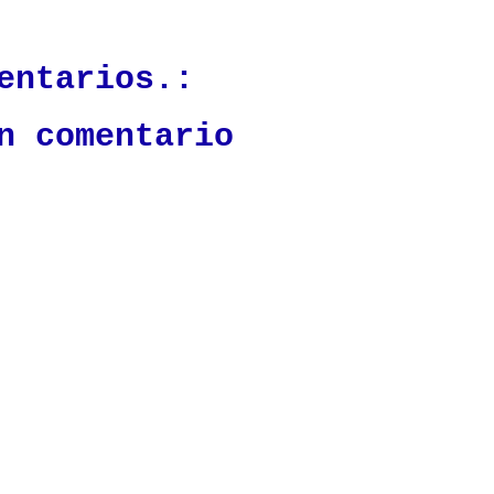
ación mantendrá políticas estrictas basadas en la objetividad, veracidad
n todo momento.
entarios.:
n comentario