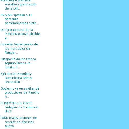
Presidente Abinader
encabeza graduación
de la LXII...
PN y MP apresan a 10
personas
pertenecientes a pre...
Director general de la
Policía Nacional, alcalde
g...
Escuelas Vocacionales de
los municipios de
Nagua, ...
Obispo Reynaldo Franco
Aquino llama a la
familia d...
Ejército de República
Dominicana realiza
reconocim...
Gobierno va en auxiliar de
productores de Rancho
A...
El INFOTEP y la OGTIC
trabajan en la creación
de C...
FARD realiza acciones de
rescate en diversos
punto...