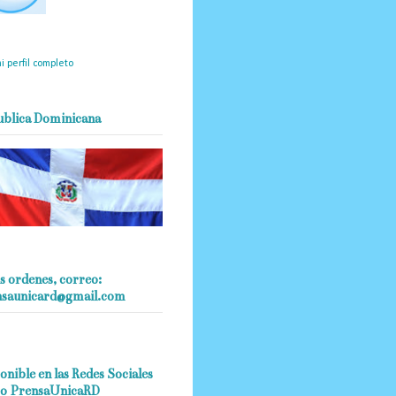
mantendrá políticas
estrictas basadas en la
ividad, veracidad y criterio
dístico en todo momento.
i perfil completo
ublica Dominicana
s ordenes, correo:
nsaunicard@gmail.com
onible en las Redes Sociales
o PrensaUnicaRD