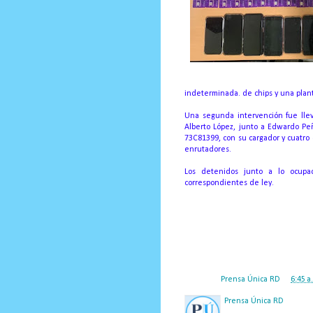
indeterminada. de chips y una plant
Una segunda intervención fue llev
Alberto López, junto a Edwardo Peñ
73C81399, con su cargador y cuatro
enrutadores.
Los detenidos junto a lo ocupa
correspondientes de ley.
Posted by
Prensa Única RD
at
6:45 a
Prensa Única RD