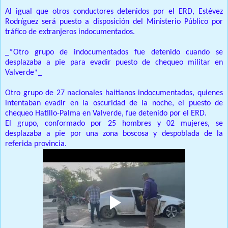
Al igual que otros conductores detenidos por el ERD, Estévez
Rodríguez será puesto a disposición del Ministerio Público por
tráfico de extranjeros indocumentados.
_*Otro grupo de indocumentados fue detenido cuando se
desplazaba a pie para evadir puesto de chequeo militar en
Valverde*_
Otro grupo de 27 nacionales haitianos indocumentados, quienes
intentaban evadir en la oscuridad de la noche, el puesto de
chequeo Hatillo-Palma en Valverde, fue detenido por el ERD.
El grupo, conformado por 25 hombres y 02 mujeres, se
desplazaba a pie por una zona boscosa y despoblada de la
referida provincia.