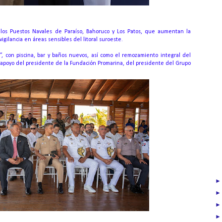
 los Puestos Navales de Paraíso, Bahoruco y Los Patos, que aumentan la
igilancia en áreas sensibles del litoral suroeste.
s”, con piscina, bar y baños nuevos, así como el remozamiento integral del
l apoyo del presidente de la Fundación Promarina, del presidente del Grupo