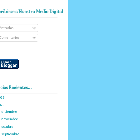
ribirse a Nuestro Medio Digital
Entradas
Comentarios
cias Recientes...
026
(102)
025
(288)
►
diciembre
(19)
►
noviembre
(16)
►
octubre
(19)
►
septiembre
(14)