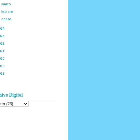
►
marzo
(50)
►
febrero
(23)
►
enero
(34)
024
(374)
023
(434)
022
(449)
021
(898)
020
(775)
019
(1219)
018
(1058)
ivo Digital