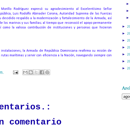
 Morillo Rodríguez expresó su agradecimiento al Excelentísimo Señor
epública, Luis Rodolfo Abinader Corona, Autoridad Suprema de las Fuerzas
su decidido respaldo a la modernización y fortalecimiento de la Armada, así
de los marinos y sus familias; al tiempo que reconoció el apoyo permanente
►
2
í como la valiosa contribución de instituciones y personas que hicieron
►
2
►
2
►
2
s instalaciones, la Armada de República Dominicana reafirma su misión de
►
2
s rutas marítimas y servir con eficiencia a la Nación, navegando siempre con
►
2
►
2
.m.
ación mantendrá políticas estrictas basadas en la objetividad, veracidad
Arch
n todo momento.
entarios.:
n comentario