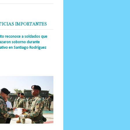
TICIAS IMPORTANTES
cito reconoce a soldados que
azaron soborno durante
ativo en Santiago Rodríguez
a Única RD _Los miembros de la
tución impidieron el ingreso
ular de dinero al país y reafirmaron
u actuación los valore...