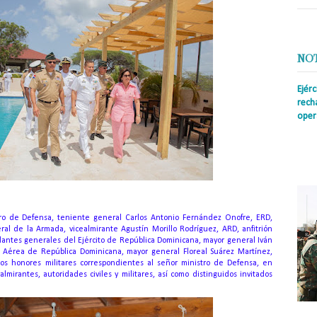
NO
Ejér
rech
oper
Prens
insti
irreg
con s
stro de Defensa, teniente general Carlos Antonio Fernández Onofre, ERD,
 de la Armada, vicealmirante Agustín Morillo Rodríguez, ARD, anfitrión
dantes generales del Ejército de República Dominicana, mayor general Iván
 Aérea de República Dominicana, mayor general Floreal Suárez Martínez,
los honores militares correspondientes al señor ministro de Defensa, en
almirantes, autoridades civiles y militares, así como distinguidos invitados