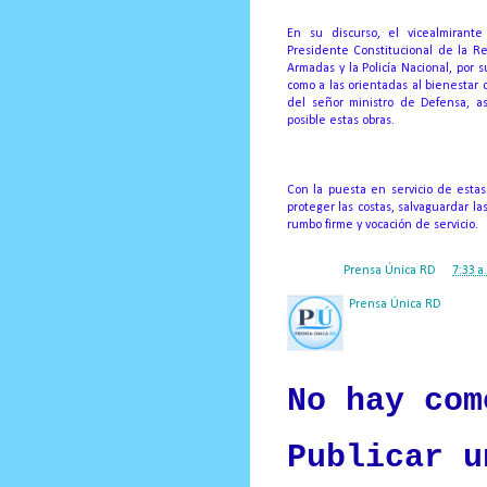
En su discurso, el vicealmirante
Presidente Constitucional de la R
Armadas y la Policía Nacional, por 
como a las orientadas al bienestar 
del señor ministro de Defensa, as
posible estas obras.
Con la puesta en servicio de esta
proteger las costas, salvaguardar la
rumbo firme y vocación de servicio.
Posted by
Prensa Única RD
at
7:33 a
Prensa Única RD
Nuestro medio de comunic
y criterio periodístico e
No hay com
Publicar u