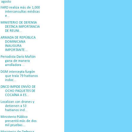
▼
agosto
(23)
FARD realiza más de 1,000
interconsultas médicas
e...
MINISTERIO DE DEFENSA
DESTACA IMPORTANCIA
DE REUNI...
ARMADA DE REPÚBLICA
DOMINICANA
INAUGURA
IMPORTANTE...
Periodista Darío Mañón
gana de manera
arrolladora ...
DGM intercepta furgón
que traía 79 haitianos
indoc...
DNCD IMPIDE ENVÍO DE
OCHO PAQUETES DE
COCAÍNA A ES...
Localizan con drones y
detienen a 53
haitianos ind...
Ministerio Público
presentó más de dos
mil pruebas...
Ministerio de Defensa