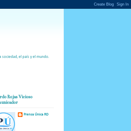
 sociedad, el país y el mundo.
rdo Rojas Vicioso
unicador
Prensa Única RD
Nuestro medio de
comunicación