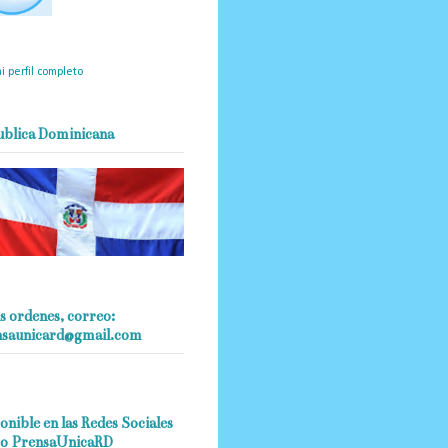
mantendrá políticas
estrictas basadas en la
ividad, veracidad y criterio
dístico en todo momento.
i perfil completo
ublica Dominicana
s ordenes, correo:
nsaunicard@gmail.com
onible en las Redes Sociales
o PrensaUnicaRD