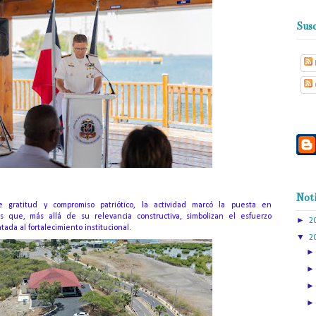
Susc
Noti
gratitud y compromiso patriótico, la actividad marcó la puesta en
as que, más allá de su relevancia constructiva, simbolizan el esfuerzo
►
2
ntada al fortalecimiento institucional.
▼
2