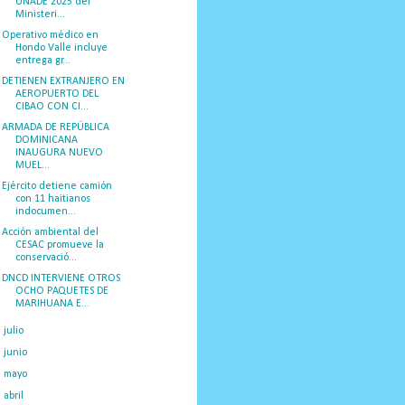
UNADE 2025 del
Ministeri...
Operativo médico en
Hondo Valle incluye
entrega gr...
DETIENEN EXTRANJERO EN
AEROPUERTO DEL
CIBAO CON CI...
ARMADA DE REPÚBLICA
DOMINICANA
INAUGURA NUEVO
MUEL...
Ejército detiene camión
con 11 haitianos
indocumen...
Acción ambiental del
CESAC promueve la
conservació...
DNCD INTERVIENE OTROS
OCHO PAQUETES DE
MARIHUANA E...
►
julio
(20)
►
junio
(14)
►
mayo
(27)
►
abril
(29)