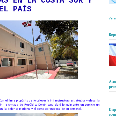
AS EN LA COSTA SUR Y
EL PAÍS
objet
perio
Ver m
Rep
A su
pre
on el firme propósito de fortalecer la infraestructura estratégica y elevar la
ción, la Armada de República Dominicana dejó formalmente en servicio un
Disp
ra la defensa marítima y el bienestar integral de su personal.
com