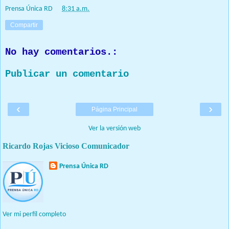
Prensa Única RD
at
8:31 a.m.
Compartir
No hay comentarios.:
Publicar un comentario
‹
›
Página Principal
Ver la versión web
Ricardo Rojas Vicioso Comunicador
Prensa Única RD
Nuestro medio de comunicación mantendrá políticas estrictas
basadas en la objetividad, veracidad y criterio periodístico en
todo momento.
Ver mi perfil completo