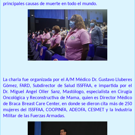
principales causas de muerte en todo el mundo.
La charla fue organizada por el A/M Médico Dr. Gustavo Lluberes
Gómez, FARD, Subdirector de Salud ISSFFAA, e impartida por el
Dr. Miguel Angel Oller Sanz, Mastólogo, especialista en Cirugía
Oncológica y Reconstructiva de Mama, quien es Director Médico
de Braca Breast Care Center, en donde se dieron cita más de 250
mujeres del ISSFFAA, COOPINFA, ADEOFA, CESMET y la Industria
Militar de las Fuerzas Armadas.