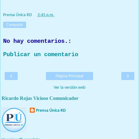
Prensa Única RD
at
2:45 p.m.
Compartir
No hay comentarios.:
Publicar un comentario
‹
›
Página Principal
Ver la versión web
Ricardo Rojas Vicioso Comunicador
Prensa Única RD
Nuestro medio de comunicación mantendrá políticas estrictas
basadas en la objetividad, veracidad y criterio periodístico en
todo momento.