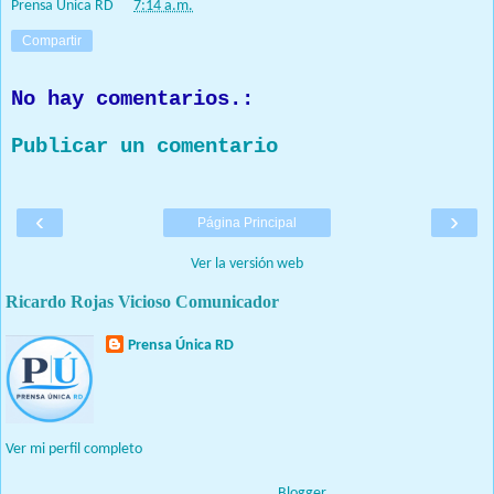
Prensa Única RD
at
7:14 a.m.
Compartir
No hay comentarios.:
Publicar un comentario
‹
›
Página Principal
Ver la versión web
Ricardo Rojas Vicioso Comunicador
Prensa Única RD
Nuestro medio de comunicación mantendrá políticas estrictas
basadas en la objetividad, veracidad y criterio periodístico en
todo momento.
Ver mi perfil completo
Con tecnología de
Blogger
.