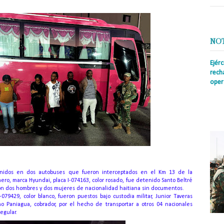
NO
Ejér
rech
oper
Prens
insti
irreg
con s
enidos en dos autobuses que fueron interceptados en el Km 13 de la
ero, marca Hyundai, placa I-074163, color rosado, fue detenido Santo Beltré
on dos hombres y dos mujeres de nacionalidad haitiana sin documentos.
-079429, color blanco, fueron puestos bajo custodia militar, Junior Taveras
no Paniagua, cobrador, por el hecho de transportar a otros 04 nacionales
egular.