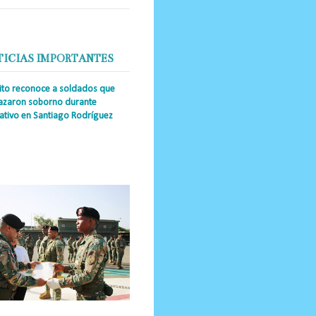
TICIAS IMPORTANTES
cito reconoce a soldados que
azaron soborno durante
ativo en Santiago Rodríguez
a Única RD _Los miembros de la
tución impidieron el ingreso
ular de dinero al país y reafirmaron
u actuación los valore...