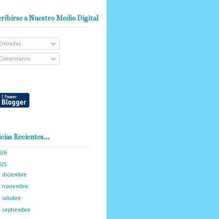
ribirse a Nuestro Medio Digital
Entradas
Comentarios
cias Recientes...
026
(102)
025
(288)
►
diciembre
(19)
►
noviembre
(16)
►
octubre
(19)
►
septiembre
(14)