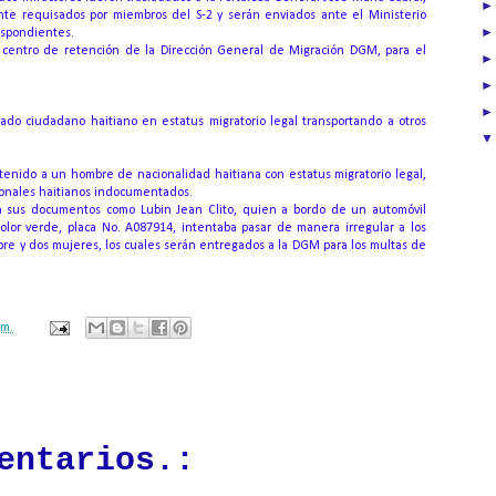
e requisados ​​por miembros del S-2 y serán enviados ante el Ministerio
respondientes.
l centro de retención de la Dirección General de Migración DGM, para el
ado ciudadano haitiano en estatus migratorio legal transportando a otros
enido a un hombre de nacionalidad haitiana con estatus migratorio legal,
cionales haitianos indocumentados.
ún sus documentos como Lubin Jean Clito, quien a bordo de un automóvil
color verde, placa No. A087914, intentaba pasar de manera irregular a los
re y dos mujeres, los cuales serán entregados a la DGM para los multas de
.m.
ación mantendrá políticas estrictas basadas en la objetividad, veracidad
n todo momento.
entarios.: