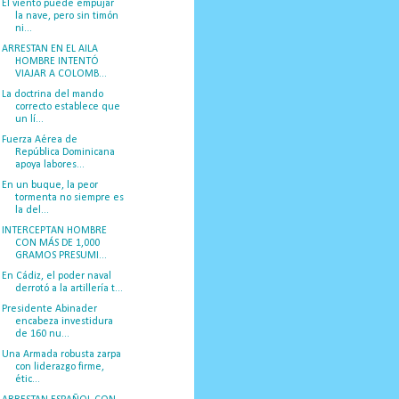
El viento puede empujar
la nave, pero sin timón
ni...
ARRESTAN EN EL AILA
HOMBRE INTENTÓ
VIAJAR A COLOMB...
La doctrina del mando
correcto establece que
un lí...
Fuerza Aérea de
República Dominicana
apoya labores...
En un buque, la peor
tormenta no siempre es
la del...
INTERCEPTAN HOMBRE
CON MÁS DE 1,000
GRAMOS PRESUMI...
En Cádiz, el poder naval
derrotó a la artillería t...
Presidente Abinader
encabeza investidura
de 160 nu...
Una Armada robusta zarpa
con liderazgo firme,
étic...