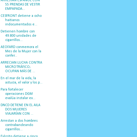
ARRESTAN ESPAÑOL CON
55 PRENDAS DE VESTIR
EMPAPADA...
CESFRONT detiene a ocho
haitianos
indocumentados e...
Detienen hombre con
49.800 unidades de
cigarrillos...
AEOFARD conmemora el
Mes de la Mujer con la
confer...
ARRECIAN LUCHA CONTRA
MICROTRÁFICO;
OCUPAN MÁS DE ...
En el mar de la vida, la
astucia, el valor y los p...
Para fortalecer
operaciones DGM
evalúa instalar ex...
DNCD DETIENE EN EL AILA
DOS MUJERES
VIAJARÍAN CON ...
Arrestan a dos hombres
contrabandeando
cigarrillos...
Ejército detiene a cinco