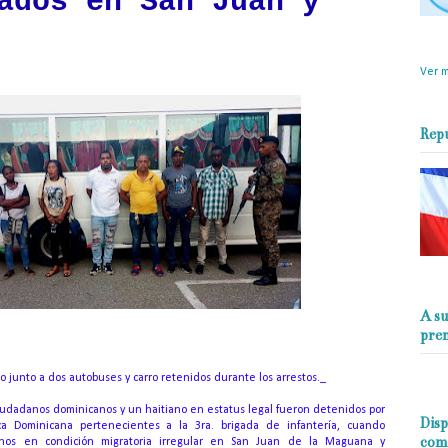
ados en San Juan y
objet
perio
Ver m
Rep
A su
pre
o junto a dos autobuses y carro retenidos durante los arrestos._
iudadanos dominicanos y un haitiano en estatus legal fueron detenidos por
Disp
ica Dominicana pertenecientes a la 3ra. brigada de infantería, cuando
com
ianos en condición migratoria irregular en San Juan de la Maguana y