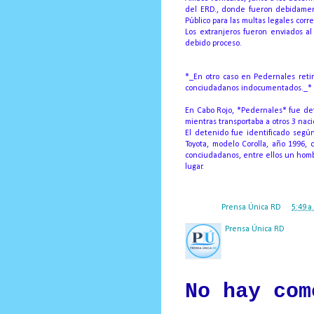
del ERD., donde fueron debidament
Público para las multas legales cor
Los extranjeros fueron enviados a
debido proceso.
*_En otro caso en Pedernales retir
conciudadanos indocumentados._*
En Cabo Rojo, *Pedernales* fue det
mientras transportaba a otros 3 na
El detenido fue identificado seg
Toyota, modelo Corolla, año 1996, 
conciudadanos, entre ellos un homb
lugar.
Posted by
Prensa Única RD
at
5:49 a
Prensa Única RD
Nuestro medio de comunic
y criterio periodístico e
No hay com