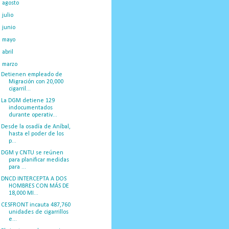
►
agosto
(23)
►
julio
(20)
►
junio
(14)
►
mayo
(27)
►
abril
(29)
▼
marzo
(50)
Detienen empleado de
Migración con 20,000
cigarril...
La DGM detiene 129
indocumentados
durante operativ...
Desde la osadía de Aníbal,
hasta el poder de los
p...
DGM y CNTU se reúnen
para planificar medidas
para ...
DNCD INTERCEPTA A DOS
HOMBRES CON MÁS DE
18,000 MI...
CESFRONT incauta 487,760
unidades de cigarrillos
e...