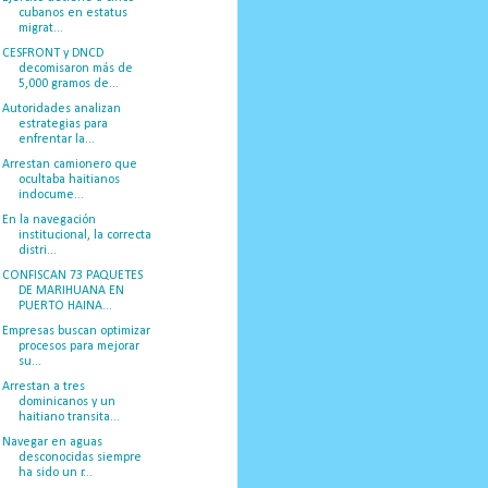
cubanos en estatus
migrat...
CESFRONT y DNCD
decomisaron más de
5,000 gramos de...
Autoridades analizan
estrategias para
enfrentar la...
Arrestan camionero que
ocultaba haitianos
indocume...
En la navegación
institucional, la correcta
distri...
CONFISCAN 73 PAQUETES
DE MARIHUANA EN
PUERTO HAINA...
Empresas buscan optimizar
procesos para mejorar
su...
Arrestan a tres
dominicanos y un
haitiano transita...
Navegar en aguas
desconocidas siempre
ha sido un r...