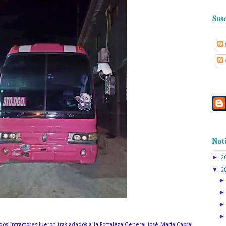
Susc
Noti
►
2
▼
2
dos infractores fueron trasladados a la Fortaleza General José María Cabral,