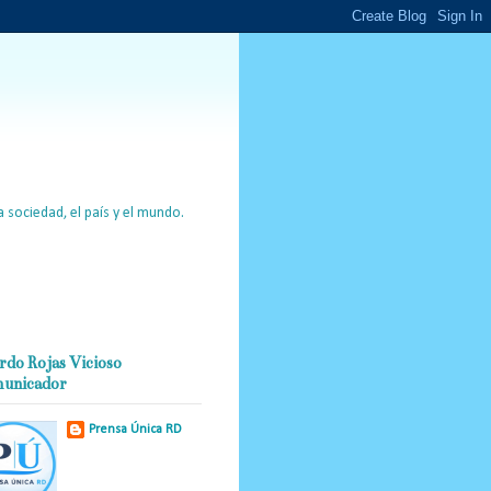
 sociedad, el país y el mundo.
rdo Rojas Vicioso
unicador
Prensa Única RD
Nuestro medio de
comunicación