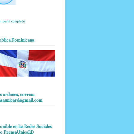
mantendrá políticas
estrictas basadas en la
ividad, veracidad y criterio
dístico en todo momento.
i perfil completo
ublica Dominicana
s ordenes, correo:
nsaunicard@gmail.com
onible en las Redes Sociales
o PrensaUnicaRD