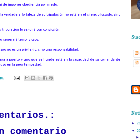
, ni de imponer obediencia por miedo.
 verdadera fortaleza de su tripulación no está en el silencio forzado, sino
su tripulación lo seguirá con convicción.
Susc
lo generará temor y caos.
razgo no es un privilegio, sino una responsabilidad.
llega a puerto y uno que se hunde está en la capacidad de su comandante
cluso en la peor tempestad.
.m.
ación mantendrá políticas estrictas basadas en la objetividad, veracidad
n todo momento.
entarios.:
Noti
►
2
n comentario
▼
2