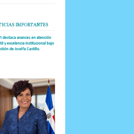
TICIAS IMPORTANTES
PI destaca avances en atención
til y excelencia institucional bajo
stión de Joséfa Castillo.
a Única RD Josefa Castillo
guez (también referida como Joséfa)
 directora ejecutiva del Instituto
nal de Atención Integr...