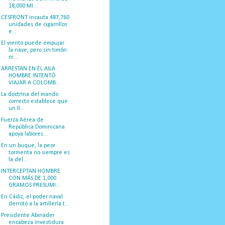
18,000 MI...
CESFRONT incauta 487,760
unidades de cigarrillos
e...
El viento puede empujar
la nave, pero sin timón
ni...
ARRESTAN EN EL AILA
HOMBRE INTENTÓ
VIAJAR A COLOMB...
La doctrina del mando
correcto establece que
un lí...
Fuerza Aérea de
República Dominicana
apoya labores...
En un buque, la peor
tormenta no siempre es
la del...
INTERCEPTAN HOMBRE
CON MÁS DE 1,000
GRAMOS PRESUMI...
En Cádiz, el poder naval
derrotó a la artillería t...
Presidente Abinader
encabeza investidura