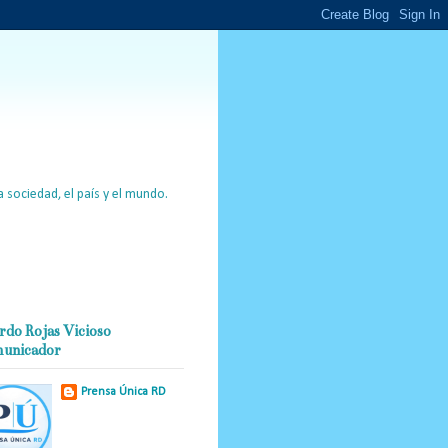
 sociedad, el país y el mundo.
rdo Rojas Vicioso
unicador
Prensa Única RD
Nuestro medio de
comunicación