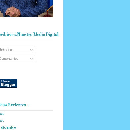
ribirse a Nuestro Medio Digital
Entradas
Comentarios
cias Recientes...
026
(103)
025
(288)
►
diciembre
(19)