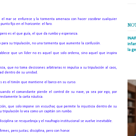
 el mar se enfurece y la tormenta amenaza con hacer zozobrar cualquier
unto fijo en el horizonte: el faro.
NO
, pero es el que guía, el que da rumbo y esperanza.
INAI
o para su tripulación, no una tormenta que aumente la confusión.
infan
la ge
tablece que un líder no es aquel que solo ordena, sino aquel que inspira
Prens
Rodrí
a, que no toma decisiones arbitrarias ni impulsa a su tripulación al caos,
es la
dad dentro de su unidad.
Nacio
s es el timón que mantiene el barco en su curso.
e cuando el comandante pierde el control de su nave, ya sea por ego, por
rectamente la carta náutica.
ción, que solo impone sin escuchar, que permite la injusticia dentro de su
 tripulación lo vea como un capitán sin rumbo.
isciplina se resquebraja y el naufragio institucional se vuelve inevitable.
irmes, pero justas; disciplina, pero con honor.