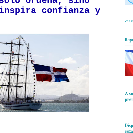
solo ordena, sino
inspira confianza y
objet
perio
Ver m
Rep
A su
pre
Disp
com