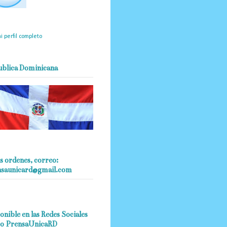
mantendrá políticas
estrictas basadas en la
ividad, veracidad y criterio
dístico en todo momento.
i perfil completo
ublica Dominicana
s ordenes, correo:
nsaunicard@gmail.com
onible en las Redes Sociales
o PrensaUnicaRD