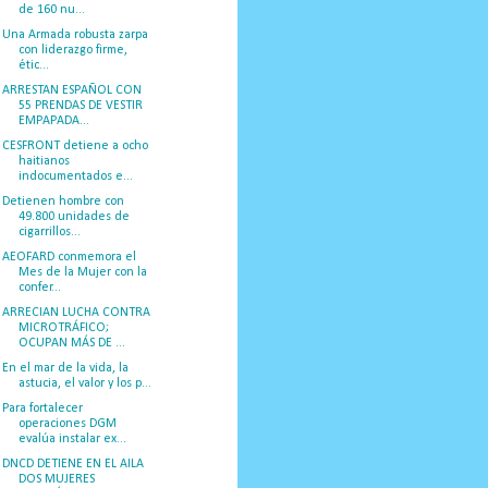
de 160 nu...
Una Armada robusta zarpa
con liderazgo firme,
étic...
ARRESTAN ESPAÑOL CON
55 PRENDAS DE VESTIR
EMPAPADA...
CESFRONT detiene a ocho
haitianos
indocumentados e...
Detienen hombre con
49.800 unidades de
cigarrillos...
AEOFARD conmemora el
Mes de la Mujer con la
confer...
ARRECIAN LUCHA CONTRA
MICROTRÁFICO;
OCUPAN MÁS DE ...
En el mar de la vida, la
astucia, el valor y los p...
Para fortalecer
operaciones DGM
evalúa instalar ex...
DNCD DETIENE EN EL AILA
DOS MUJERES