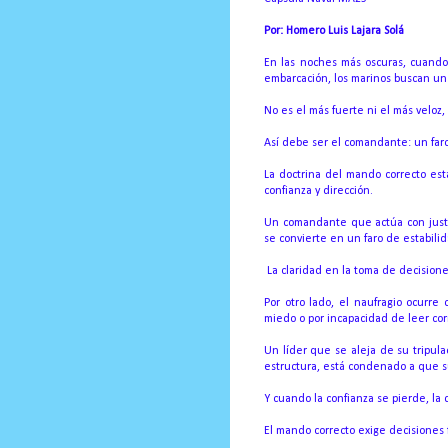
Por: Homero Luis Lajara Solá
En las noches más oscuras, cuando
embarcación, los marinos buscan un p
No es el más fuerte ni el más veloz
Así debe ser el comandante: un far
La doctrina del mando correcto es
confianza y dirección.
Un comandante que actúa con justici
se convierte en un faro de estabili
La claridad en la toma de decisione
Por otro lado, el naufragio ocurr
miedo o por incapacidad de leer cor
Un líder que se aleja de su tripula
estructura, está condenado a que su
Y cuando la confianza se pierde, la d
El mando correcto exige decisiones f