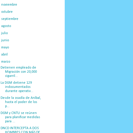
►
noviembre
(16)
►
octubre
(19)
►
septiembre
(14)
►
agosto
(23)
►
julio
(20)
►
junio
(14)
►
mayo
(27)
►
abril
(29)
▼
marzo
(50)
Detienen empleado de
Migración con 20,000
cigarril...
La DGM detiene 129
indocumentados
durante operativ...
Desde la osadía de Aníbal,
hasta el poder de los
p...
DGM y CNTU se reúnen
para planificar medidas
para ...
DNCD INTERCEPTA A DOS
HOMBRES CON MÁS DE