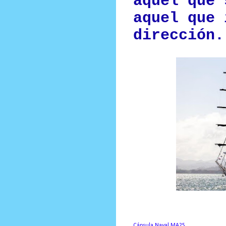
aquel que 
aquel que 
dirección.
Cápsula Naval MA25