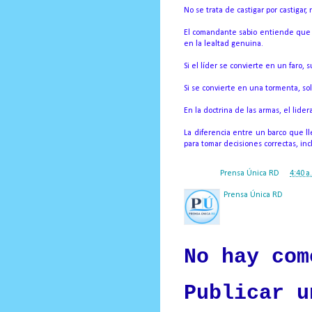
No se trata de castigar por castigar
El comandante sabio entiende que la
en la lealtad genuina.
Si el líder se convierte en un faro, 
Si se convierte en una tormenta, so
En la doctrina de las armas, el lide
La diferencia entre un barco que 
para tomar decisiones correctas, in
Posted by
Prensa Única RD
at
4:40 a
Prensa Única RD
Nuestro medio de comunic
y criterio periodístico e
No hay com
Publicar u