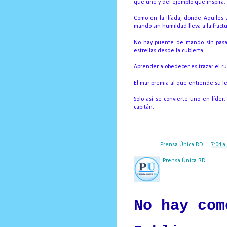
que une y del ejemplo que inspira.
Como en la Ilíada, donde Aquiles a
mando sin humildad lleva a la fract
No hay puente de mando sin pasar
estrellas desde la cubierta.
Aprender a obedecer es trazar el ru
El mar premia al que entiende su len
Solo así se convierte uno en líd
capitán.
Posted by
Prensa Única RD
at
7:04 a
Prensa Única RD
Nuestro medio de comunic
y criterio periodístico e
No hay com