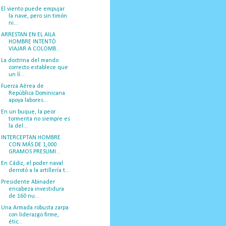
El viento puede empujar
la nave, pero sin timón
ni...
ARRESTAN EN EL AILA
HOMBRE INTENTÓ
VIAJAR A COLOMB...
La doctrina del mando
correcto establece que
un lí...
Fuerza Aérea de
República Dominicana
apoya labores...
En un buque, la peor
tormenta no siempre es
la del...
INTERCEPTAN HOMBRE
CON MÁS DE 1,000
GRAMOS PRESUMI...
En Cádiz, el poder naval
derrotó a la artillería t...
Presidente Abinader
encabeza investidura
de 160 nu...
Una Armada robusta zarpa
con liderazgo firme,
étic...