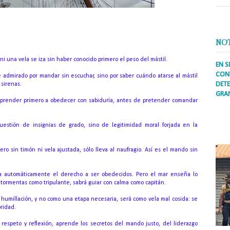
NO
ni una vela se iza sin haber conocido primero el peso del mástil.
EN S
CONT
ue admirado por mandar sin escuchar, sino por saber cuándo atarse al mástil
DETE
 sirenas.
GRA
e aprender primero a obedecer con sabiduría, antes de pretender comandar
Prens
inter
uestión de insignias de grado, sino de legitimidad moral forjada en la
secto
ademá
ro sin timón ni vela ajustada, sólo lleva al naufragio. Así es el mando sin
 automáticamente el derecho a ser obedecidos. Pero el mar enseña lo
 tormentas como tripulante, sabrá guiar con calma como capitán.
 humillación, y no como una etapa necesaria, será como vela mal cosida: se
oridad.
respeto y reflexión, aprende los secretos del mando justo, del liderazgo