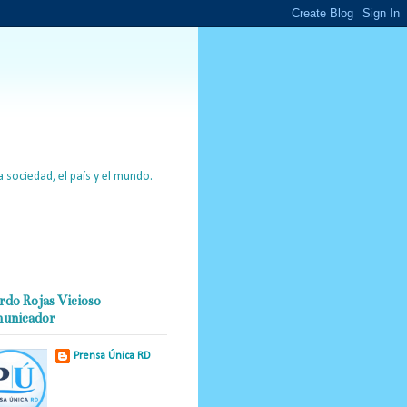
 sociedad, el país y el mundo.
rdo Rojas Vicioso
unicador
Prensa Única RD
Nuestro medio de
comunicación