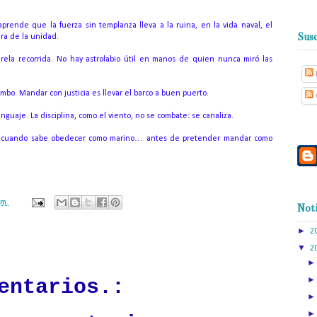
prende que la fuerza sin templanza lleva a la ruina, en la vida naval, el
Susc
ura de la unidad.
ela recorrida. No hay astrolabio útil en manos de quien nunca miró las
mbo. Mandar con justicia es llevar el barco a buen puerto.
guaje. La disciplina, como el viento, no se combate: se canaliza.
er: cuando sabe obedecer como marino… antes de pretender mandar como
.m.
Noti
►
2
ación mantendrá políticas estrictas basadas en la objetividad, veracidad
▼
2
n todo momento.
entarios.: