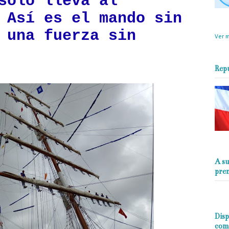
sólo lleva al
 Así es el mando sin
objet
perio
 una fuerza sin
Ver m
Rep
A su
pre
Disp
com