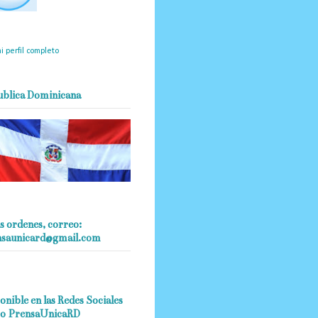
mantendrá políticas
estrictas basadas en la
ividad, veracidad y criterio
dístico en todo momento.
i perfil completo
ublica Dominicana
s ordenes, correo:
nsaunicard@gmail.com
onible en las Redes Sociales
o PrensaUnicaRD