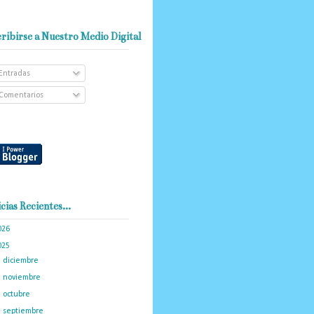
ribirse a Nuestro Medio Digital
Entradas
Comentarios
cias Recientes...
026
(101)
025
(288)
►
diciembre
(19)
►
noviembre
(16)
►
octubre
(19)
►
septiembre
(14)