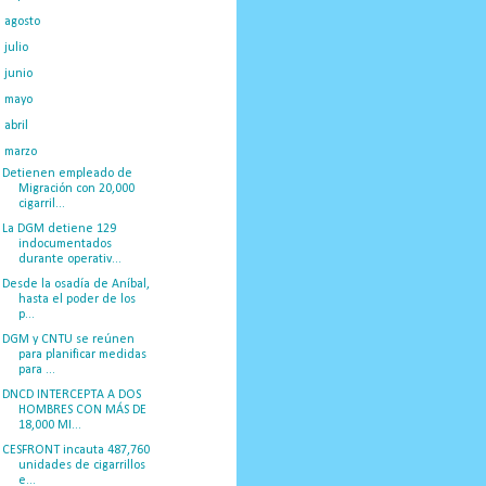
►
agosto
(23)
►
julio
(20)
►
junio
(14)
►
mayo
(27)
►
abril
(29)
▼
marzo
(50)
Detienen empleado de
Migración con 20,000
cigarril...
La DGM detiene 129
indocumentados
durante operativ...
Desde la osadía de Aníbal,
hasta el poder de los
p...
DGM y CNTU se reúnen
para planificar medidas
para ...
DNCD INTERCEPTA A DOS
HOMBRES CON MÁS DE
18,000 MI...
CESFRONT incauta 487,760
unidades de cigarrillos
e...