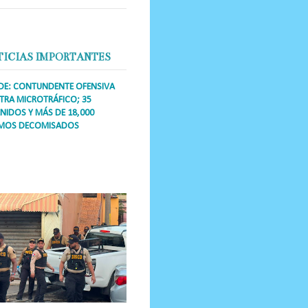
TICIAS IMPORTANTES
DE: CONTUNDENTE OFENSIVA
RA MICROTRÁFICO; 35
NIDOS Y MÁS DE 18,000
MOS DECOMISADOS
a Única RD Los operativos de
dicción abarcaron a más de 25
res de esa demarcación, donde
s se confiscaron armas, dinero,...