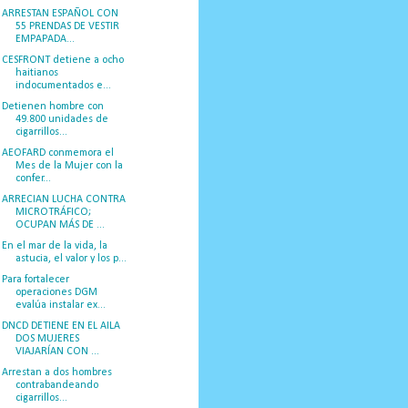
ARRESTAN ESPAÑOL CON
55 PRENDAS DE VESTIR
EMPAPADA...
CESFRONT detiene a ocho
haitianos
indocumentados e...
Detienen hombre con
49.800 unidades de
cigarrillos...
AEOFARD conmemora el
Mes de la Mujer con la
confer...
ARRECIAN LUCHA CONTRA
MICROTRÁFICO;
OCUPAN MÁS DE ...
En el mar de la vida, la
astucia, el valor y los p...
Para fortalecer
operaciones DGM
evalúa instalar ex...
DNCD DETIENE EN EL AILA
DOS MUJERES
VIAJARÍAN CON ...
Arrestan a dos hombres
contrabandeando
cigarrillos...