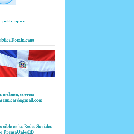
mantendrá políticas
estrictas basadas en la
ividad, veracidad y criterio
dístico en todo momento.
i perfil completo
ublica Dominicana
s ordenes, correo:
nsaunicard@gmail.com
onible en las Redes Sociales
o PrensaUnicaRD