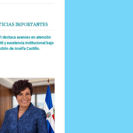
TICIAS IMPORTANTES
PI destaca avances en atención
til y excelencia institucional bajo
stión de Joséfa Castillo.
a Única RD Josefa Castillo
guez (también referida como Joséfa)
 directora ejecutiva del Instituto
nal de Atención Integr...