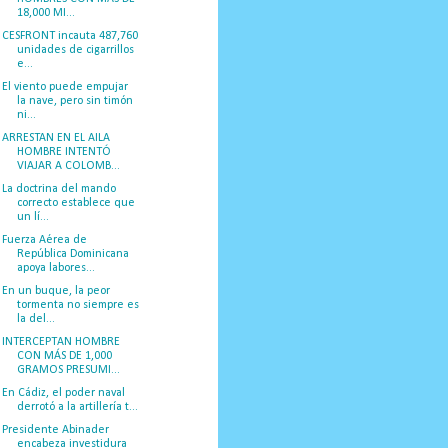
18,000 MI...
CESFRONT incauta 487,760
unidades de cigarrillos
e...
El viento puede empujar
la nave, pero sin timón
ni...
ARRESTAN EN EL AILA
HOMBRE INTENTÓ
VIAJAR A COLOMB...
La doctrina del mando
correcto establece que
un lí...
Fuerza Aérea de
República Dominicana
apoya labores...
En un buque, la peor
tormenta no siempre es
la del...
INTERCEPTAN HOMBRE
CON MÁS DE 1,000
GRAMOS PRESUMI...
En Cádiz, el poder naval
derrotó a la artillería t...
Presidente Abinader
encabeza investidura