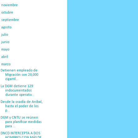
►
noviembre
(16)
►
octubre
(19)
►
septiembre
(14)
►
agosto
(23)
►
julio
(20)
►
junio
(14)
►
mayo
(27)
►
abril
(29)
▼
marzo
(50)
Detienen empleado de
Migración con 20,000
cigarril...
La DGM detiene 129
indocumentados
durante operativ...
Desde la osadía de Aníbal,
hasta el poder de los
p...
DGM y CNTU se reúnen
para planificar medidas
para ...
DNCD INTERCEPTA A DOS
HOMBRES CON MÁS DE