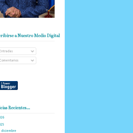
ribirse a Nuestro Medio Digital
Entradas
Comentarios
cias Recientes...
026
(103)
025
(288)
►
diciembre
(19)