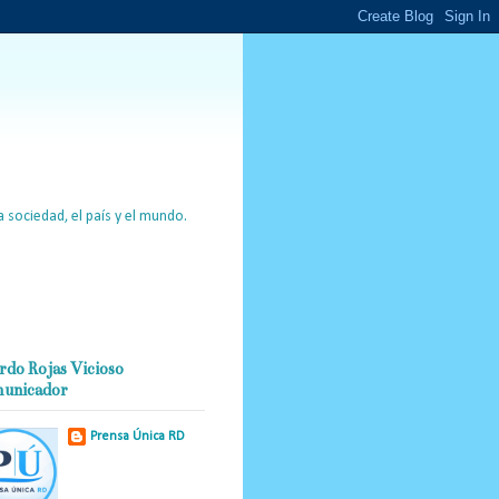
 sociedad, el país y el mundo.
rdo Rojas Vicioso
unicador
Prensa Única RD
Nuestro medio de
comunicación