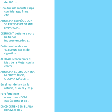
de 160 nu...
Una Armada robusta zarpa
con liderazgo firme,
étic...
ARRESTAN ESPAÑOL CON
55 PRENDAS DE VESTIR
EMPAPADA...
CESFRONT detiene a ocho
haitianos
indocumentados e...
Detienen hombre con
49.800 unidades de
cigarrillos...
AEOFARD conmemora el
Mes de la Mujer con la
confer...
ARRECIAN LUCHA CONTRA
MICROTRÁFICO;
OCUPAN MÁS DE ...
En el mar de la vida, la
astucia, el valor y los p...
Para fortalecer
operaciones DGM
evalúa instalar ex...
DNCD DETIENE EN EL AILA
DOS MUJERES