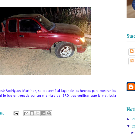
Susc
José Rodríguez Martínez, se presentó al lugar de los hechos para mostrar los
l le fue entregada por un miembro del ERD, tras verificar que la matrícula
Noti
.m.
►
2
▼
2
ación mantendrá políticas estrictas basadas en la objetividad, veracidad
n todo momento.