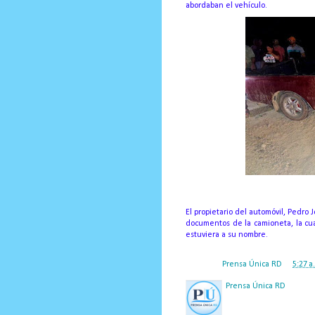
abordaban el vehículo.
El propietario del automóvil, Pedro 
documentos de la camioneta, la cua
estuviera a su nombre.
Posted by
Prensa Única RD
at
5:27 a
Prensa Única RD
Nuestro medio de comunic
y criterio periodístico e