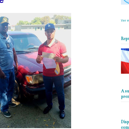
e*
objet
perio
Ver m
Rep
A su
pre
Disp
com