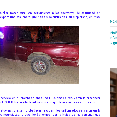
pública Dominicana, en seguimiento a los operativos de seguridad en
 recuperó una camioneta que había sido sustraída a su propietario, en Mao-
NO
INAI
infan
la ge
Prens
Rodrí
es la
Nacio
a servicio en el puesto de chequeo El Quemado, retuvieron la camioneta
ca L199888, tras recibir la información de que la misma había sido robada.
detuviera, y este no obedecer la orden, los uniformados se vieron en la
 los neumáticos, lo que llevó a emprender la huída de las personas que