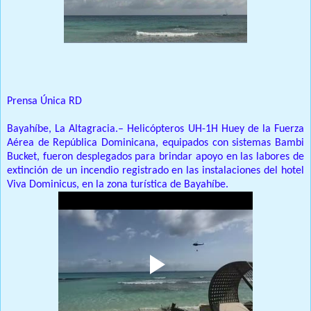
Prensa Única RD
Bayahíbe, La Altagracia.– Helicópteros UH-1H Huey de la Fuerza
Aérea de República Dominicana, equipados con sistemas Bambi
Bucket, fueron desplegados para brindar apoyo en las labores de
extinción de un incendio registrado en las instalaciones del hotel
Viva Dominicus, en la zona turística de Bayahíbe.