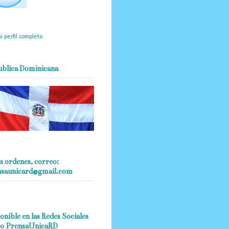
mantendrá políticas
estrictas basadas en la
ividad, veracidad y criterio
dístico en todo momento.
i perfil completo
ublica Dominicana
s ordenes, correo:
nsaunicard@gmail.com
onible en las Redes Sociales
o PrensaUnicaRD