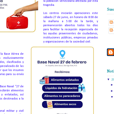
la población venezolana afectada por esta
tragedia.
Susc
Los centros iniciarán operaciones este
sábado 27 de junio, en horario de 8:00 de
la mañana a 5:00 de la tarde, y
permanecerán abiertos todos los días
para facilitar la recepción organizada de
las ayudas provenientes de ciudadanos,
instituciones públicas, empresas privadas
y organizaciones de la sociedad civil.
n la Base Aérea de
n exclusivamente
os, clasificados y
pecializado de las
ar que los insumos
Noti
rias para su envío
▼
2
 Base Naval “27 de
ecibirán alimentos
 y enlatados, así
os destinados a la
al militar y civil