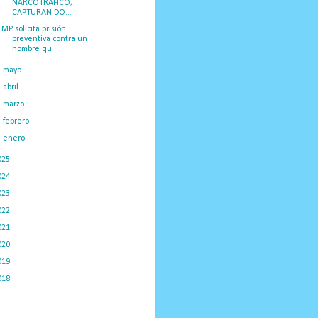
NARCOTRÁFICO;
CAPTURAN DO...
MP solicita prisión
preventiva contra un
hombre qu...
►
mayo
(14)
►
abril
(10)
►
marzo
(13)
►
febrero
(14)
►
enero
(17)
025
(288)
024
(374)
023
(434)
022
(449)
021
(898)
020
(775)
019
(1219)
018
(1058)