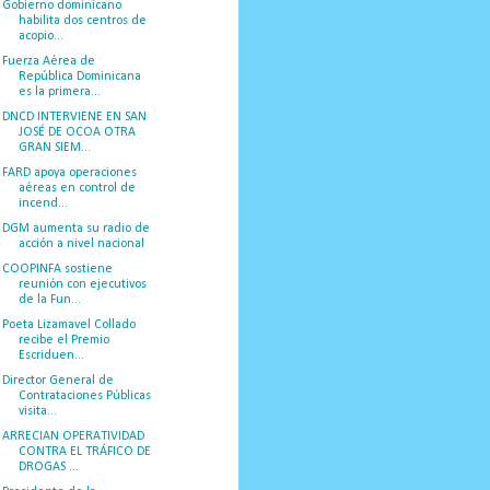
Gobierno dominicano
habilita dos centros de
acopio...
Fuerza Aérea de
República Dominicana
es la primera...
DNCD INTERVIENE EN SAN
JOSÉ DE OCOA OTRA
GRAN SIEM...
FARD apoya operaciones
aéreas en control de
incend...
DGM aumenta su radio de
acción a nivel nacional
COOPINFA sostiene
reunión con ejecutivos
de la Fun...
Poeta Lizamavel Collado
recibe el Premio
Escriduen...
Director General de
Contrataciones Públicas
visita...
ARRECIAN OPERATIVIDAD
CONTRA EL TRÁFICO DE
DROGAS ...