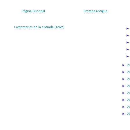
Página Principal
Entrada antigua
ribirse a:
Comentarios de la entrada (Atom)
►
2
►
2
►
2
►
2
►
2
►
2
►
2
►
2