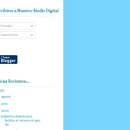
ribirse a Nuestro Medio Digital
Entradas
Comentarios
cias Recientes...
026
(102)
►
agosto
(2)
►
julio
(12)
▼
junio
(20)
Gobierno dominicano
facilita el retorno al país
de...