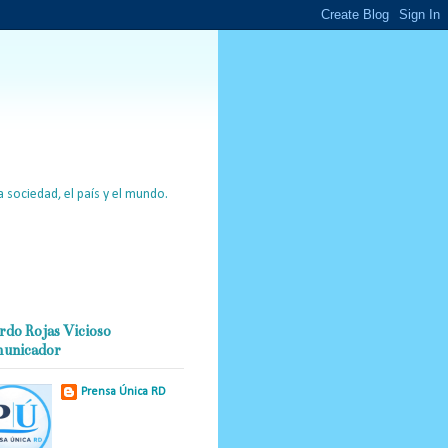
 sociedad, el país y el mundo.
rdo Rojas Vicioso
unicador
Prensa Única RD
Nuestro medio de
comunicación