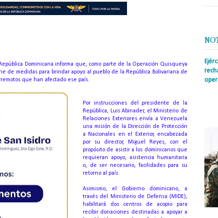
NO
Ejér
 República Dominicana informa que, como parte de la Operación Quisqueya
rech
rie de medidas para brindar apoyo al pueblo de la República Bolivariana de
oper
rremotos que han afectado ese país.
Prens
insti
Por instrucciones del presidente de la
irreg
República, Luis Abinader, el Ministerio de
con s
Relaciones Exteriores envía a Venezuela
una misión de la Dirección de Protección
a Nacionales en el Exterior, encabezada
por su director, Miguel Reyes, con el
propósito de asistir a los dominicanos que
requieran apoyo, asistencia humanitaria
o, de ser necesario, facilidades para su
retorno al país.
Asimismo, el Gobierno dominicano, a
través del Ministerio de Defensa (MIDE),
habilitará dos centros de acopio para
recibir donaciones destinadas a apoyar a