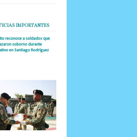
TICIAS IMPORTANTES
cito reconoce a soldados que
azaron soborno durante
ativo en Santiago Rodríguez
a Única RD _Los miembros de la
tución impidieron el ingreso
ular de dinero al país y reafirmaron
u actuación los valore...