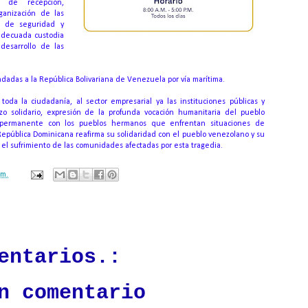
s de recepción,
rganización de las
l de seguridad y
 adecuada custodia
 desarrollo de las
adadas a la República Bolivariana de Venezuela por vía marítima.
oda la ciudadanía, al sector empresarial ya las instituciones públicas y
zo solidario, expresión de la profunda vocación humanitaria del pueblo
permanente con los pueblos hermanos que enfrentan situaciones de
 República Dominicana reafirma su solidaridad con el pueblo venezolano y su
ar el sufrimiento de las comunidades afectadas por esta tragedia.
.m.
ación mantendrá políticas estrictas basadas en la objetividad, veracidad
n todo momento.
entarios.:
n comentario