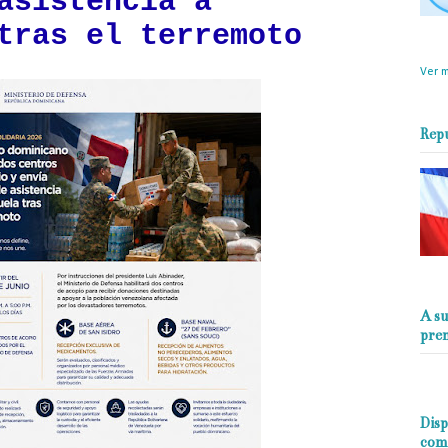
asistencia a
tras el terremoto
objet
perio
Ver m
Rep
A su
pre
Disp
com