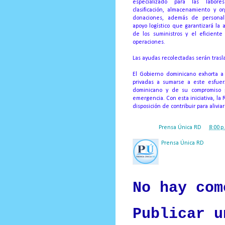
especializado para las labore
clasificación, almacenamiento y o
donaciones, además de persona
apoyo logístico que garantizará la
de los suministros y el eficiente
operaciones.
Las ayudas recolectadas serán trasl
El Gobierno dominicano exhorta a t
privadas a sumarse a este esfuer
dominicano y de su compromiso 
emergencia. Con esta iniciativa, la
disposición de contribuir para alivi
Posted by
Prensa Única RD
at
8:00 p
Prensa Única RD
Nuestro medio de comunic
y criterio periodístico e
No hay com
Publicar u