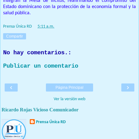
integran la Mesa de Ilícitos, reafirmando el compromiso del
Estado dominicano con la protección de la economía formal y la
salud pública.
Prensa Única RD
at
5:11 a.m.
Compartir
No hay comentarios.:
Publicar un comentario
‹
›
Página Principal
Ver la versión web
Ricardo Rojas Vicioso Comunicador
Prensa Única RD
Nuestro medio de comunicación mantendrá políticas estrictas
basadas en la objetividad, veracidad y criterio periodístico en