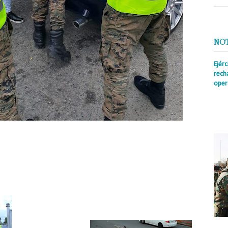
NO
Ejér
rech
oper
Prens
insti
irreg
con s