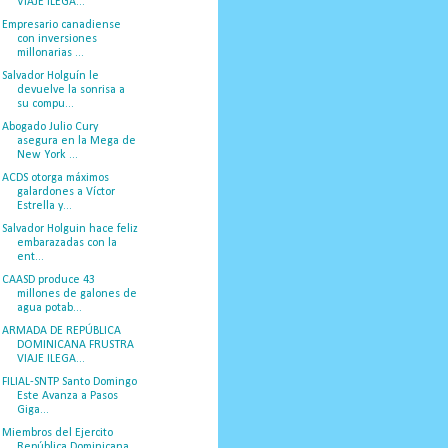
VIAJE ILEGA...
Empresario canadiense
con inversiones
millonarias ...
Salvador Holguín le
devuelve la sonrisa a
su compu...
Abogado Julio Cury
asegura en la Mega de
New York ...
ACDS otorga máximos
galardones a Víctor
Estrella y...
Salvador Holguin hace feliz
embarazadas con la
ent...
CAASD produce 43
millones de galones de
agua potab...
ARMADA DE REPÚBLICA
DOMINICANA FRUSTRA
VIAJE ILEGA...
FILIAL-SNTP Santo Domingo
Este Avanza a Pasos
Giga...
Miembros del Ejercito
República Dominicana