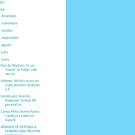
020
(775)
019
(1219)
►
diciembre
(59)
►
noviembre
(91)
►
octubre
(66)
►
septiembre
(1)
►
agosto
(18)
►
julio
(52)
▼
junio
(44)
Hijo de Maduro: Es un
‘honor’ el haber sido
sancio...
Informe: Misiles rusos en
Cuba pueden alcanzar
a E...
Destituyen Director
Regional Central PN
general Ac...
Carlos Peña revela Punta
Catalina estaba en
expedi...
ARMADA DE REPÚBLICA
DOMINICANA FRUSTRA