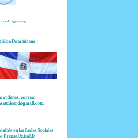
mantendrá políticas
estrictas basadas en la
ividad, veracidad y criterio
dístico en todo momento.
i perfil completo
ublica Dominicana
s ordenes, correo:
nsaunicard@gmail.com
onible en las Redes Sociales
o PrensaUnicaRD