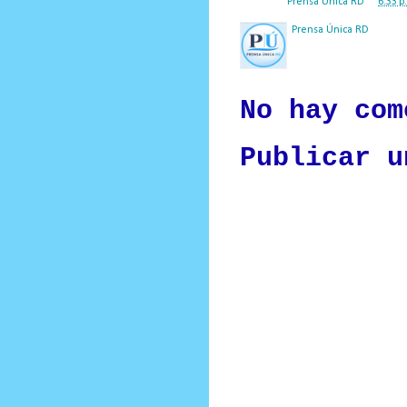
Posted by
Prensa Única RD
at
6:33 p
Prensa Única RD
Nuestro medio de comunic
y criterio periodístico e
No hay com
Publicar u