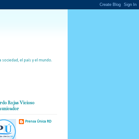
 sociedad, el país y el mundo.
rdo Rojas Vicioso
unicador
Prensa Única RD
Nuestro medio de
comunicación