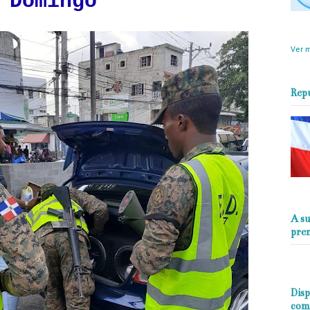
 Domingo
objet
perio
Ver m
Rep
A su
pre
Disp
com