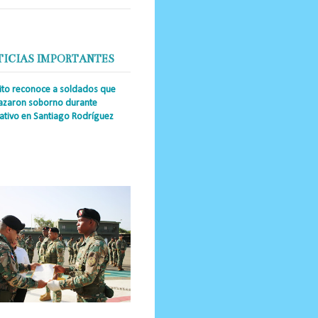
TICIAS IMPORTANTES
cito reconoce a soldados que
azaron soborno durante
ativo en Santiago Rodríguez
a Única RD _Los miembros de la
tución impidieron el ingreso
ular de dinero al país y reafirmaron
u actuación los valore...