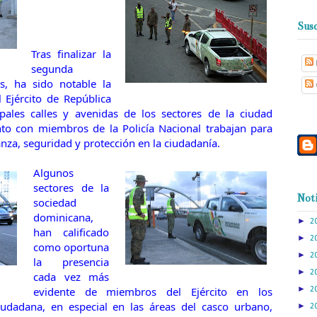
Susc
Tras finalizar la
segunda
, ha sido notable la
l Ejército de República
pales calles y avenidas de los sectores de la ciudad
nto con miembros de la Policía Nacional trabajan para
anza, seguridad y protección en la ciudadanía.
Algunos
sectores de la
Noti
sociedad
dominicana,
►
2
han calificado
►
2
como oportuna
►
2
la presencia
►
2
cada vez más
►
evidente de miembros del Ejército en los
2
iudadana, en especial en las áreas del casco urbano,
►
2