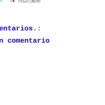
.m.
ación mantendrá políticas estrictas basadas en la objetividad, veracidad
n todo momento.
entarios.:
n comentario