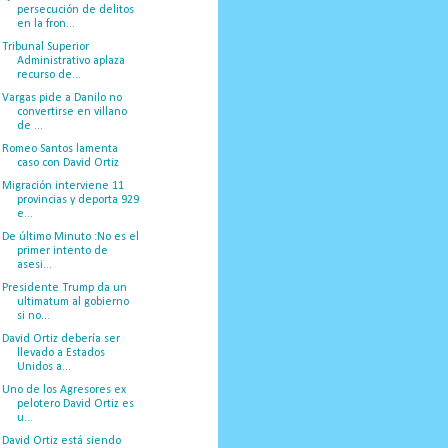
persecución de delitos
en la fron...
Tribunal Superior
Administrativo aplaza
recurso de...
Vargas pide a Danilo no
convertirse en villano
de ...
Romeo Santos lamenta
caso con David Ortiz
Migración interviene 11
provincias y deporta 929
e...
De último Minuto :No es el
primer intento de
asesi...
Presidente Trump da un
ultimatum al gobierno
si no...
David Ortiz debería ser
llevado a Estados
Unidos a...
Uno de los Agresores ex
pelotero David Ortiz es
u...
David Ortiz está siendo