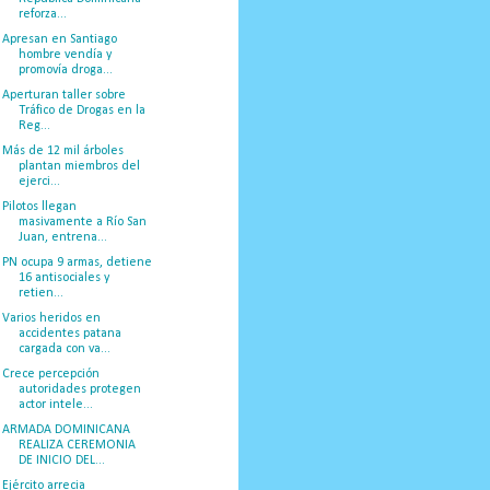
reforza...
Apresan en Santiago
hombre vendía y
promovía droga...
Aperturan taller sobre
Tráfico de Drogas en la
Reg...
Más de 12 mil árboles
plantan miembros del
ejerci...
Pilotos llegan
masivamente a Río San
Juan, entrena...
PN ocupa 9 armas, detiene
16 antisociales y
retien...
Varios heridos en
accidentes patana
cargada con va...
Crece percepción
autoridades protegen
actor intele...
ARMADA DOMINICANA
REALIZA CEREMONIA
DE INICIO DEL...
Ejército arrecia