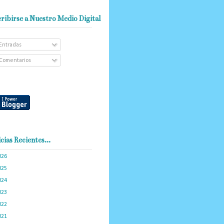
ribirse a Nuestro Medio Digital
Entradas
Comentarios
cias Recientes...
026
(102)
025
(288)
024
(374)
023
(434)
022
(449)
021
(898)