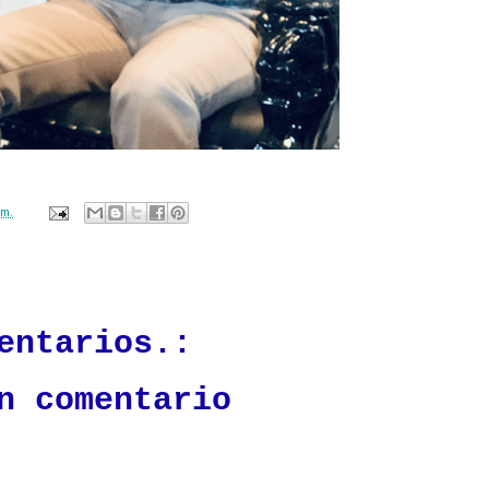
.m.
ación mantendrá políticas estrictas basadas en la objetividad, veracidad
n todo momento.
entarios.:
n comentario