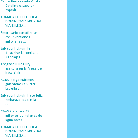
Carlos Peña revela Punta
Catalina estaba en
expedi...
ARMADA DE REPÚBLICA
DOMINICANA FRUSTRA
VIAJE ILEGA...
Empresario canadiense
con inversiones
millonarias ...
Salvador Holguín le
devuelve la sonrisa a
su compu...
Abogado Julio Cury
asegura en la Mega de
New York ...
ACDS otorga máximos
galardones a Víctor
Estrella y...
Salvador Holguin hace feliz
embarazadas con la
ent...
CAASD produce 43
millones de galones de
agua potab...
ARMADA DE REPÚBLICA
DOMINICANA FRUSTRA
VIAJE ILEGA...