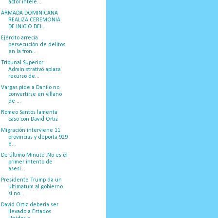
actor intele...
ARMADA DOMINICANA
REALIZA CEREMONIA
DE INICIO DEL...
Ejército arrecia
persecución de delitos
en la fron...
Tribunal Superior
Administrativo aplaza
recurso de...
Vargas pide a Danilo no
convertirse en villano
de ...
Romeo Santos lamenta
caso con David Ortiz
Migración interviene 11
provincias y deporta 929
e...
De último Minuto :No es el
primer intento de
asesi...
Presidente Trump da un
ultimatum al gobierno
si no...
David Ortiz debería ser
llevado a Estados