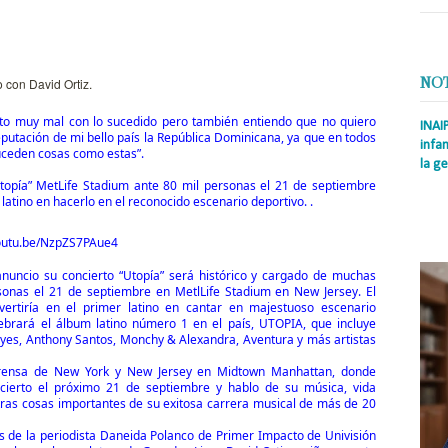
NO
 con David Ortiz.
to muy mal con lo sucedido pero también entiendo que no quiero
INAI
putación de mi bello país la República Dominicana, ya que en todos
infan
suceden cosas como estas”.
la ge
Utopía” MetLife Stadium ante 80 mil personas el 21 de septiembre
Prens
latino en hacerlo en el reconocido escenario deportivo. .
Rodrí
es la
/youtu.be/NzpZS7PAue4
Nacio
uncio su concierto “Utopía” será histórico y cargado de muchas
sonas el 21 de septiembre en MetlLife Stadium en New Jersey. El
vertiría en el primer latino en cantar en majestuoso escenario
lebrará el álbum latino número 1 en el país, UTOPIA, que incluye
yes, Anthony Santos, Monchy & Alexandra, Aventura y más artistas
rensa de New York y New Jersey en Midtown Manhattan, donde
ncierto el próximo 21 de septiembre y hablo de su música, vida
otras cosas importantes de su exitosa carrera musical de más de 20
 de la periodista Daneida Polanco de Primer Impacto de Univisión