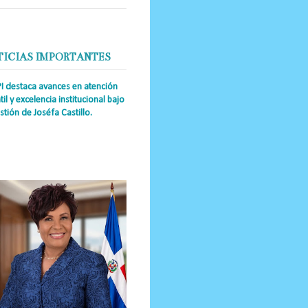
TICIAS IMPORTANTES
PI destaca avances en atención
til y excelencia institucional bajo
stión de Joséfa Castillo.
a Única RD Josefa Castillo
guez (también referida como Joséfa)
 directora ejecutiva del Instituto
nal de Atención Integr...