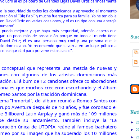
nvolucro al ex pelotero de Grandes Ligas David Ortiz cariñosamente
:
 la seguridad de todos los dominicanos y aprovecho el momento
ación al ``Big Papi`` y mucha fuerza para su familia. Yo he tenido la
n David Ortiz en varias ocasiones, y él es un tipo con una energía
 humano”.
ón pueda mejorar y que haya más seguridad, además espero que
ngan un poco más de precaución porque no todo el mundo tiene
Susc
David Ortiz; él es una persona muy cool y una persona que le
blo dominicano. Yo recomiendo que si van a en un lugar público a
 con seguridad para prevenir estos casos”.
conceptual que representa una mezcla de nuevas y
iones con algunos de los artistas dominicanos más
ación. El álbum de 12 canciones ofrece colaboraciones
cionales que muchos crecieron escuchando y el álbum
meo Santos por la tradición dominicana.
tema "Inmortal", del álbum reunió a Romeo Santos con
rupo Aventura después de 10 años, y fue coronado el
Noti
de Billboard Latin Airplay y ganó más de 109 millones
be desde su lanzamiento. También incluye la "La
►
2
oración única de UTOPIA reúne al famoso bachatero
►
2
omeo por su imagen que ha superado los 10 millones
►
2