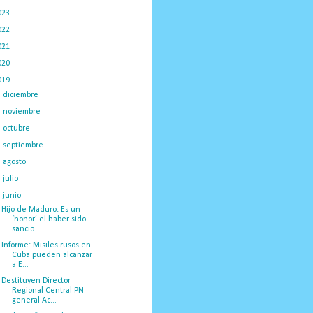
023
(434)
022
(449)
021
(898)
020
(775)
019
(1219)
►
diciembre
(59)
►
noviembre
(91)
►
octubre
(66)
►
septiembre
(1)
►
agosto
(18)
►
julio
(52)
▼
junio
(44)
Hijo de Maduro: Es un
‘honor’ el haber sido
sancio...
Informe: Misiles rusos en
Cuba pueden alcanzar
a E...
Destituyen Director
Regional Central PN
general Ac...