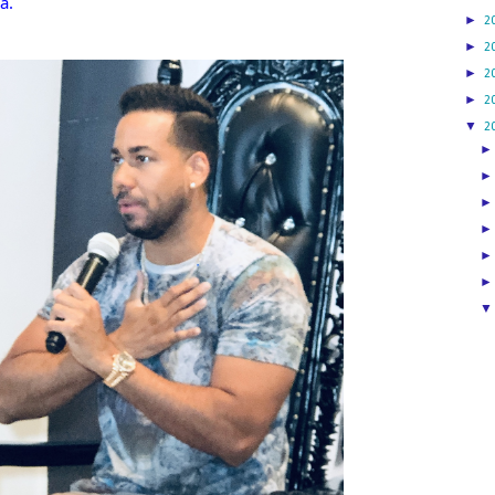
a.
►
2
►
2
►
2
►
2
▼
2