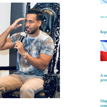
objet
perio
Ver m
Rep
A su
pre
Disp
com