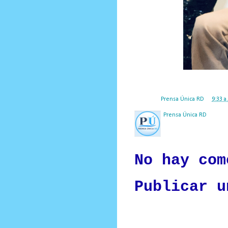
Posted by
Prensa Única RD
at
9:33 a
Prensa Única RD
Nuestro medio de comunic
y criterio periodístico e
No hay com
Publicar u