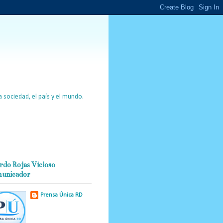
 sociedad, el país y el mundo.
rdo Rojas Vicioso
unicador
Prensa Única RD
Nuestro medio de
comunicación