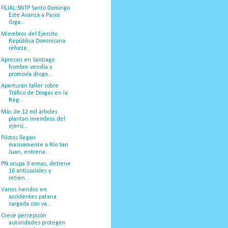
FILIAL-SNTP Santo Domingo
Este Avanza a Pasos
Giga...
Miembros del Ejercito
República Dominicana
reforza...
Apresan en Santiago
hombre vendía y
promovía droga...
Aperturan taller sobre
Tráfico de Drogas en la
Reg...
Más de 12 mil árboles
plantan miembros del
ejerci...
Pilotos llegan
masivamente a Río San
Juan, entrena...
PN ocupa 9 armas, detiene
16 antisociales y
retien...
Varios heridos en
accidentes patana
cargada con va...
Crece percepción
autoridades protegen