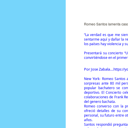
Prensa Única RD
Romeo Santos lamenta caso
“La verdad es que me sien
sentarme aquí y dañar la re
los países hay violencia y 
Presentará su concierto “
convirtiéndose en el primer 
Por Jose Zabala
....https:/
New York- Romeo Santos an
sorpresas ante 80 mil per
popular bachatero se con
deportivo. El Concierto ce
colaboraciones de Frank Re
del genero bachata.
Romeo converso con la p
ofreció detalles de su co
personal, su futuro entre 
años.
Santos respondió preguntas