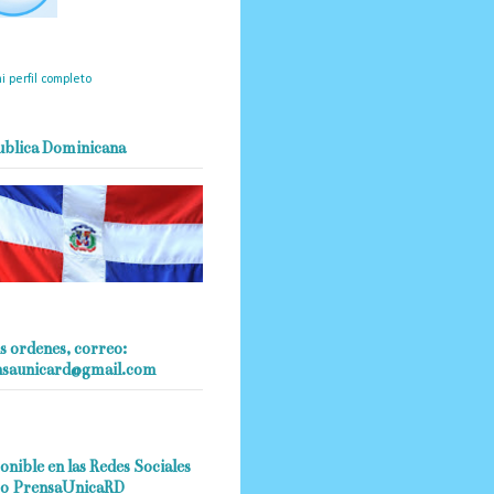
mantendrá políticas
estrictas basadas en la
ividad, veracidad y criterio
dístico en todo momento.
i perfil completo
ublica Dominicana
s ordenes, correo:
nsaunicard@gmail.com
onible en las Redes Sociales
o PrensaUnicaRD