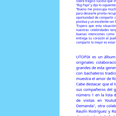
sobre trágico suceso que i
“Big Papi” y dijo lo siguiente
“Bueno me preocupa mucho
para desearle pronta recuper
oportunidad de compartir co
positiva y un excelente ser
“Espero que esta situaci
nuestras celebridades te
buenas intenciones como 
entrega su corazón al pue
compartir lo mejor es estar
UTOPIA es un álbum 
originales colaborac
grandes de esta gener
con bachateros tradi
muestra el amor de Ro
Cabe destacar que el 
sus compañeros del g
número 1 en la lista 
de visitas en Youtu
Demanda", otra colab
Raulín Rodríguez y R