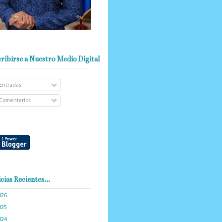
ribirse a Nuestro Medio Digital
Entradas
Comentarios
cias Recientes...
026
(103)
025
(288)
024
(374)