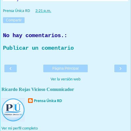
Prensa Única RD
at
2:21 p.m.
Compartir
No hay comentarios.:
Publicar un comentario
‹
›
Página Principal
Ver la versión web
Ricardo Rojas Vicioso Comunicador
Prensa Única RD
Nuestro medio de comunicación mantendrá políticas estrictas
basadas en la objetividad, veracidad y criterio periodístico en
todo momento.
Ver mi perfil completo