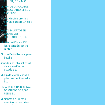
POLICÍA, CON MAS ...
DICRIM DE LAS CAOBAS,
APRESA OTRO DE LOS
MAS BUSC...
Danilo Medina prorroga
por un plazo de 17 días
con...
VARIOS MUERTOS EN
BARRIO LOS
LIBERTADORES, LOS ...
Ministerio Público SDE
logra sanción contra
cantan...
Círculo Delta llama a ganar
batalla
Senado aprueba solicitud
de extensión de
estado de...
MSP pide evitar visitas a
privados de libertad y
h...
FISCALIA COBRA DECENAS
DE MULTAS DE 2,000
PESOS E...
Miembros de Ejército
arrecian persecución