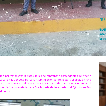
NO
INAI
infan
la ge
Prens
Rodrí
es la
Nacio
uez, por transportar 70 sacos de ajo de contrabando procedentes del vecino
cupada en la Jeepeta marca Mitsubishi color verde, placa G050308, en una
tras transitaba en el tramo carretero El Cercado - Rancho la Guardia, el
rcancía fueron enviadas a la 3ra. Brigada de Infantería del Ejército en San
ndientes.