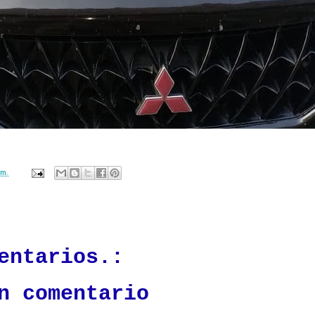
.m.
ación mantendrá políticas estrictas basadas en la objetividad, veracidad
n todo momento.
entarios.:
n comentario