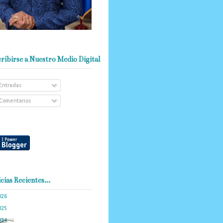
ribirse a Nuestro Medio Digital
Entradas
Comentarios
cias Recientes...
026
(103)
025
(288)
024
(374)