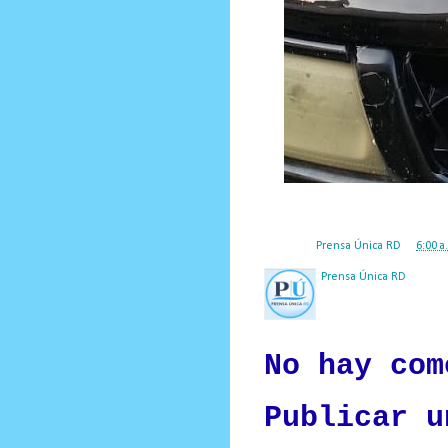
Posted by
Prensa Única RD
at
6:00 a
Prensa Única RD
Nuestro medio de comunic
y criterio periodístico e
No hay com
Publicar u