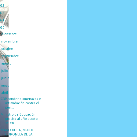
023
(434)
022
(449)
021
(898)
020
(775)
►
diciembre
(130)
►
noviembre
(120)
►
octubre
(117)
►
septiembre
(59)
►
agosto
(28)
►
julio
(39)
►
junio
(35)
►
mayo
(32)
▼
abril
(14)
CDP condena amenazas e
intimidación contra el
peri...
Ministro de Educación
precisa al año escolar
se en...
MANO DURA, MUJER
CORONELA DE LA