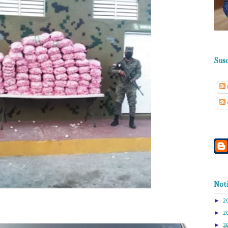
Susc
Noti
►
2
►
2
►
2