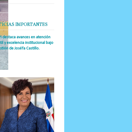
TICIAS IMPORTANTES
PI destaca avances en atención
til y excelencia institucional bajo
stión de Joséfa Castillo.
a Única RD Josefa Castillo
guez (también referida como Joséfa)
 directora ejecutiva del Instituto
nal de Atención Integr...