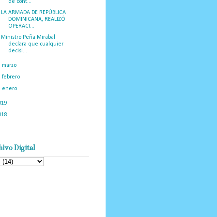
de cont...
LA ARMADA DE REPÚBLICA
DOMINICANA, REALIZÓ
OPERACI...
Ministro Peña Mirabal
declara que cualquier
decisi...
►
marzo
(67)
►
febrero
(72)
►
enero
(62)
019
(1219)
018
(1058)
ivo Digital