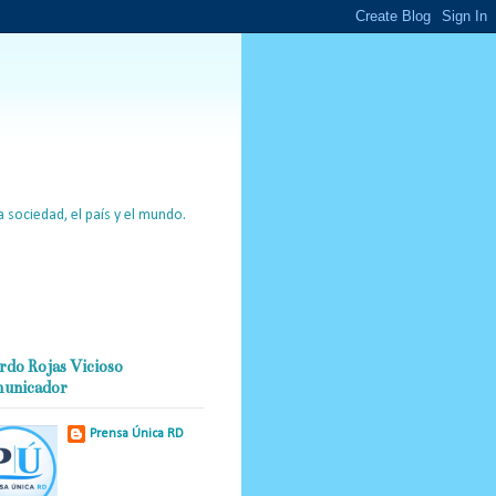
 sociedad, el país y el mundo.
rdo Rojas Vicioso
unicador
Prensa Única RD
Nuestro medio de
comunicación