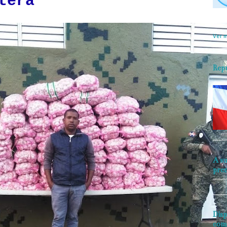
tera
objet
perio
Ver m
Rep
A su
pre
Disp
com