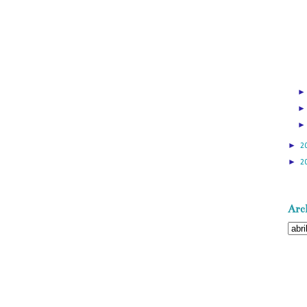
►
2
►
2
Arch