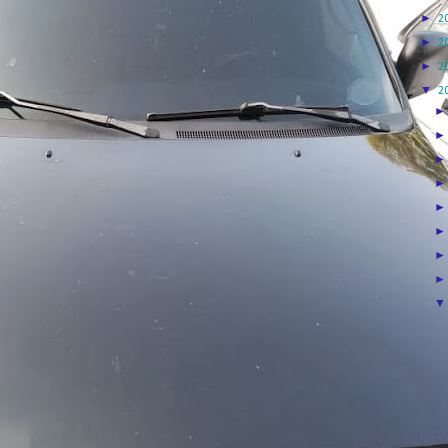
►
2
►
2
►
2
▼
2