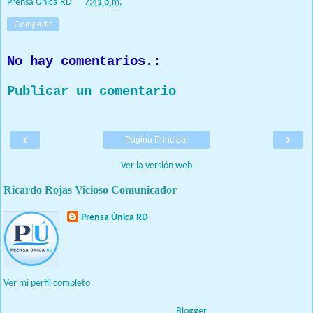
Prensa Única RD
at
7:41 p.m.
Compartir
No hay comentarios.:
Publicar un comentario
‹
›
Página Principal
Ver la versión web
Ricardo Rojas Vicioso Comunicador
Prensa Única RD
Nuestro medio de comunicación mantendrá políticas estrictas
basadas en la objetividad, veracidad y criterio periodístico en
todo momento.
Ver mi perfil completo
Con tecnología de
Blogger
.