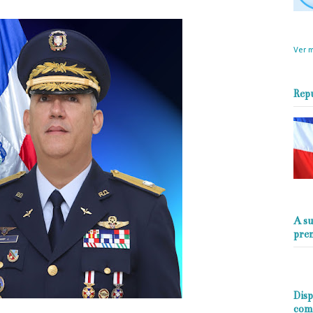
objet
perio
Ver m
Rep
A su
pre
Disp
com