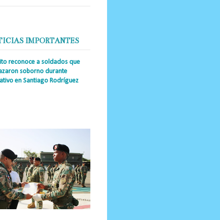
TICIAS IMPORTANTES
cito reconoce a soldados que
azaron soborno durante
ativo en Santiago Rodríguez
a Única RD _Los miembros de la
tución impidieron el ingreso
ular de dinero al país y reafirmaron
u actuación los valore...