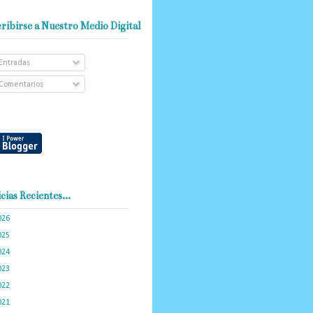
ribirse a Nuestro Medio Digital
Entradas
Comentarios
cias Recientes...
026
(102)
025
(288)
024
(374)
023
(434)
022
(449)
021
(898)