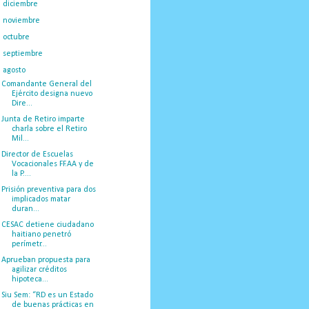
►
diciembre
(48)
►
noviembre
(33)
►
octubre
(23)
►
septiembre
(32)
▼
agosto
(57)
Comandante General del
Ejército designa nuevo
Dire...
Junta de Retiro imparte
charla sobre el Retiro
Mil...
Director de Escuelas
Vocacionales FF.AA y de
la P....
Prisión preventiva para dos
implicados matar
duran...
CESAC detiene ciudadano
haitiano penetró
perímetr...
Aprueban propuesta para
agilizar créditos
hipoteca...
Siu Sem: “RD es un Estado
de buenas prácticas en