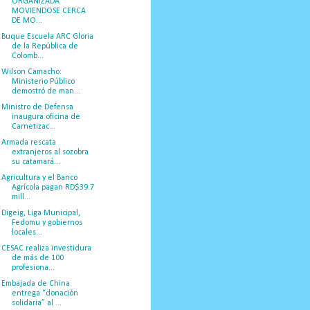
ORGANIZADA
MOVIENDOSE CERCA
DE MO...
Buque Escuela ARC Gloria
de la República de
Colomb...
Wilson Camacho:
Ministerio Público
demostró de man...
Ministro de Defensa
inaugura oficina de
Carnetizac...
Armada rescata
extranjeros al sozobra
su catamará...
Agricultura y el Banco
Agrícola pagan RD$39.7
mill...
Digeig, Liga Municipal,
Fedomu y gobiernos
locales...
CESAC realiza investidura
de más de 100
profesiona...
Embajada de China
entrega “donación
solidaria” al ...