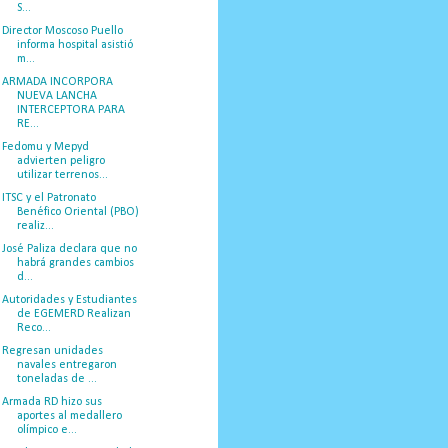
S...
Director Moscoso Puello
informa hospital asistió
m...
ARMADA INCORPORA
NUEVA LANCHA
INTERCEPTORA PARA
RE...
Fedomu y Mepyd
advierten peligro
utilizar terrenos...
ITSC y el Patronato
Benéfico Oriental (PBO)
realiz...
José Paliza declara que no
habrá grandes cambios
d...
Autoridades y Estudiantes
de EGEMERD Realizan
Reco...
Regresan unidades
navales entregaron
toneladas de ...
Armada RD hizo sus
aportes al medallero
olímpico e...