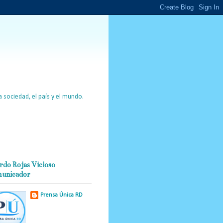
 sociedad, el país y el mundo.
rdo Rojas Vicioso
unicador
Prensa Única RD
Nuestro medio de
comunicación