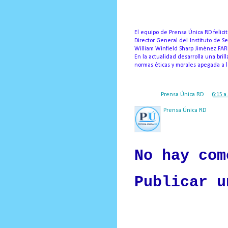
Prensa Única RD
El equipo de Prensa Única RD felic
Director General del Instituto de
Se
William Winfield Sharp Jiménez FAR
En la actualidad desarrolla una bri
normas éticas y morales apegada a l
Posted by
Prensa Única RD
at
6:15 a
Prensa Única RD
Nuestro medio de comunic
y criterio periodístico e
No hay com
Publicar u