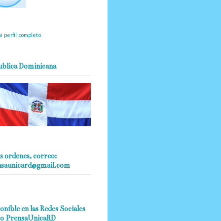
mantendrá políticas
estrictas basadas en la
ividad, veracidad y criterio
dístico en todo momento.
i perfil completo
ublica Dominicana
s ordenes, correo:
nsaunicard@gmail.com
onible en las Redes Sociales
o PrensaUnicaRD